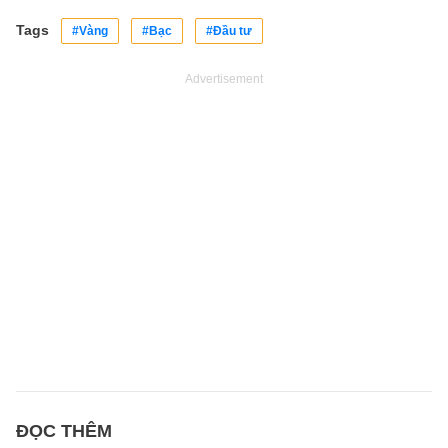
Tags
#Vàng
#Bạc
#Đầu tư
Advertisement
ĐỌC THÊM