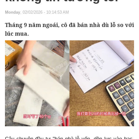
Monday
, 02/02/2026 - 10:14:53 AM
Tháng 9 năm ngoái, cô đã bán nhà dù lỗ so với
lúc mua.
Câu chuyện đầu tư "bán nhà lỗ vốn, dồn lực vào bạc,