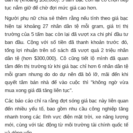
tục nắm giữ để chờ đợi mức giá cao hơn.
Người phụ nữ chia sẻ thêm rằng nếu tính theo giá bạc
hiện tại khoảng 27 nhân dân tệ mỗi gram, giá trị thị
trường của 5 tấm bạc còn lại đã vượt xa chi phí đầu tư
ban đầu. Cộng với số tiền đã thanh khoản trước đó,
tổng lợi nhuận trên sổ sách đã vượt quá 2 triệu nhân
dân tệ (hơn $300,000). Cô cũng tiết lộ mình đã quan
tâm đến thị trường từ khi giá bạc chỉ hơn 6 nhân dân tệ
mỗi gram nhưng do do dự nên đã bỏ lỡ, mãi đến khi
quyết tâm bán nhà để vào cuộc thì "không ngờ vừa
mua xong giá đã tăng liên tục".
Các báo cáo chỉ ra rằng đợt sóng giá bạc này liên quan
đến nhiều yếu tố, bao gồm nhu cầu công nghiệp tăng
nhanh trong các lĩnh vực điện mặt trời, xe năng lượng
mới, cùng với tác động từ môi trường tài chính quốc tế
và dòng vốn.