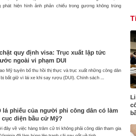
 phát hiện hình ảnh phản chiếu trong gương không trùng
T
chặt quy định visa: Trục xuất lập tức
ước ngoài vi phạm DUI
ao Mỹ tuyên bố thu hồi thị thực và trục xuất những công dân
ị bắt giữ vì lái xe khi say rượu (DUI). Chính sách ...
L
c
0 lá phiếu của người phi công dân có làm
b
i cục diện bầu cử Mỹ?
 đây về việc hàng trăm cử tri không phải công dân tham gia
 Virginia đã làm bùng lên tranh cãi gay gắt về tính ...