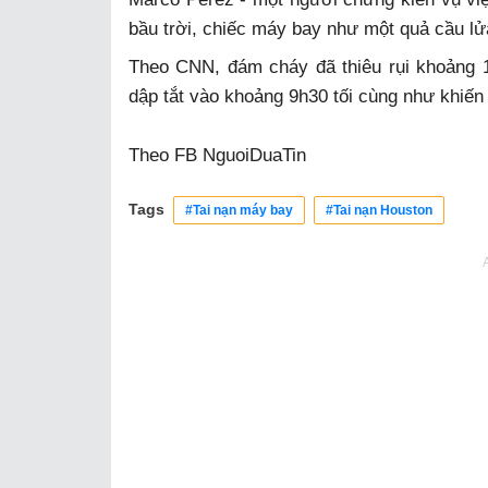
bầu trời, chiếc máy bay như một quả cầu lử
Theo CNN, đám cháy đã thiêu rụi khoảng 1
dập tắt vào khoảng 9h30 tối cùng như khiến
Theo FB NguoiDuaTin
Tags
#Tai nạn máy bay
#Tai nạn Houston