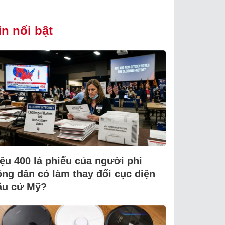
in nổi bật
iệu 400 lá phiếu của người phi
ông dân có làm thay đổi cục diện
ầu cử Mỹ?