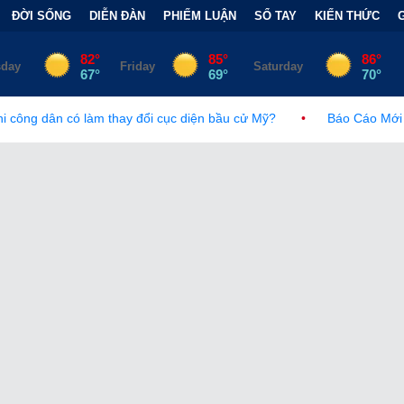
ĐỜI SỐNG
DIỄN ĐÀN
PHIẾM LUẬN
SỔ TAY
KIẾN THỨC
y đổi cục diện bầu cử Mỹ?
•
Báo Cáo Mới Của Hạ Viện Mỹ Và Tr