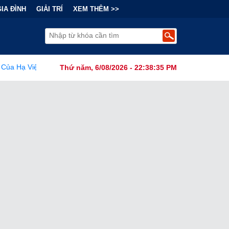
GIA ĐÌNH
GIẢI TRÍ
XEM THÊM >>
anh Cãi Về Nguồn Gốc SARS-CoV-2 Từ Phòng Thí Nghiệm
•
FC
Thứ năm, 6/08/2026 - 22:38:37 PM