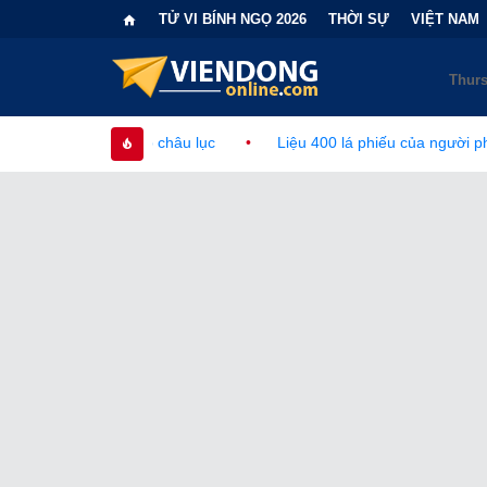
TỬ VI BÍNH NGỌ 2026
THỜI SỰ
VIỆT NAM
châu lục
•
Liệu 400 lá phiếu của người phi công dân có làm tha