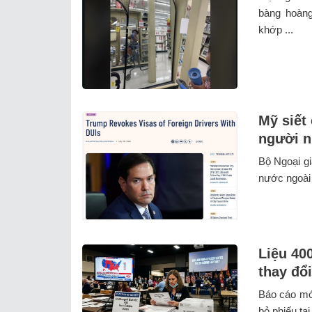
bàng hoàng
khớp ...
Mỹ siết 
người n
Bộ Ngoại gi
nước ngoài b
Liệu 40
thay đổ
Báo cáo mới
bỏ phiếu tại