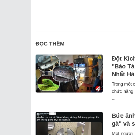
ĐỌC THÊM
Đột Kíc
"Bảo Tà
Nhất Hà
Trong một c
chức năng M
...
Bức ảnh
gà" và 
Một người b