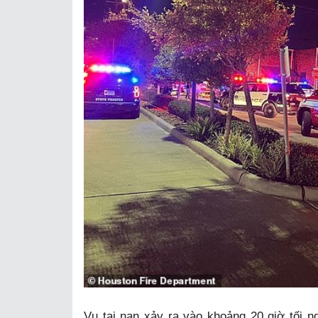
Vụ tai nạn xảy ra vào khoảng 20 giờ tối n