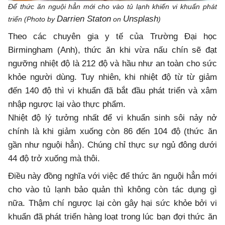
Để thức ăn nguội hẳn mới cho vào tủ lạnh khiến vi khuẩn phát
Darrien Staton
Unsplash
triển (Photo by
on
)
Theo các chuyên gia y tế của Trường Đại học
Birmingham (Anh), thức ăn khi vừa nấu chín sẽ đạt
ngưỡng nhiệt độ là 212 độ và hầu như an toàn cho sức
khỏe người dùng. Tuy nhiên, khi nhiệt độ từ từ giảm
đến 140 độ thì vi khuẩn đã bắt đầu phát triển và xâm
nhập ngược lại vào thực phẩm.
Nhiệt độ lý tưởng nhất để vi khuẩn sinh sôi nảy nở
chính là khi giảm xuống còn 86 đến 104 độ (thức ăn
gần như nguội hẳn). Chúng chỉ thực sự ngủ đông dưới
44 độ trở xuống mà thôi.
Điều này đồng nghĩa với việc để thức ăn nguội hẳn mới
cho vào tủ lạnh bảo quản thì không còn tác dụng gì
nữa. Thậm chí ngược lại còn gây hại sức khỏe bởi vi
khuẩn đã phát triển hàng loạt trong lúc bạn đợi thức ăn