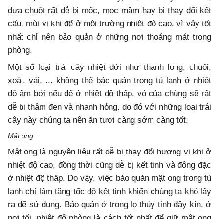
dưa chuột rất dễ bị mốc, mọc mầm hay bị thay đổi kết
cấu, mùi vị khi để ở môi trường nhiệt độ cao, vì vậy tốt
nhất chỉ nên bảo quản ở những nơi thoáng mát trong
phòng.
Một số loại trái cây nhiệt đới như thanh long, chuối,
xoài, vải, ... không thể bảo quản trong tủ lạnh ở nhiệt
độ âm bởi nếu để ở nhiệt độ thấp, vỏ của chúng sẽ rất
dễ bị thâm đen và nhanh hỏng, do đó với những loại trái
cây này chúng ta nên ăn tươi càng sớm càng tốt.
Mật ong
Mật ong là nguyên liệu rất dễ bị thay đổi hương vị khi ở
nhiệt độ cao, đồng thời cũng dễ bị kết tinh và đông đặc
ở nhiệt độ thấp. Do vậy, việc bảo quản mật ong trong tủ
lạnh chỉ làm tăng tốc độ kết tinh khiến chúng ta khó lấy
ra để sử dụng. Bảo quản ở trong lọ thủy tinh đậy kín, ở
nơi tối, nhiệt độ phòng là cách tốt nhất để giữ mật ong