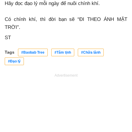
Hãy đọc đạo lý mỗi ngày để nuôi chính khí.
Có chính khí, thì đời bạn sẽ “ĐI THEO ÁNH MẶT
TRỜI”.
ST
Tags
#Baobab Tree
#Tâm tịnh
#Chữa lành
#Đạo lý
Advertisement