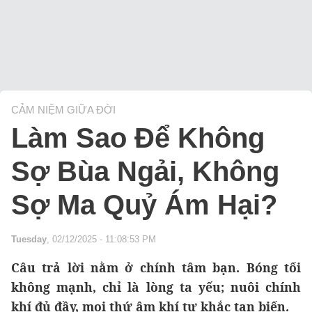
CẢM NIỆM GIỮA ĐỜI
Làm Sao Để Không
Sợ Bùa Ngải, Không
Sợ Ma Quỷ Ám Hại?
Tuesday
, 02/12/2025 - 11:08:53 PM
Câu trả lời nằm ở chính tâm bạn. Bóng tối
không mạnh, chỉ là lòng ta yếu; nuôi chính
khí đủ đầy, mọi thứ âm khí tự khắc tan biến.