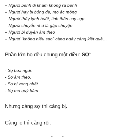
– Người bệnh đi khám không ra bệnh
– Người hay bị bóng đè, mơ ác mộng
– Người thấy lạnh buốt, tinh thần suy sụp
– Người chuyển nhà là gặp chuyện
– Người bị duyên âm theo
– Người “không hiểu sao” càng ngày càng kiệt quệ…
Phần lớn họ đều chung một điều:
SỢ
:
- Sợ bùa ngải.
- Sợ âm theo.
- Sợ bị vong nhặt.
- Sợ ma quỷ bám.
Nhưng càng sợ thì càng bị.
Càng lo thì càng rối.