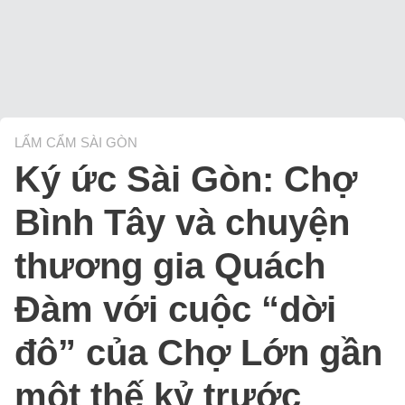
LẨM CẨM SÀI GÒN
Ký ức Sài Gòn: Chợ
Bình Tây và chuyện
thương gia Quách
Đàm với cuộc “dời
đô” của Chợ Lớn gần
một thế kỷ trước