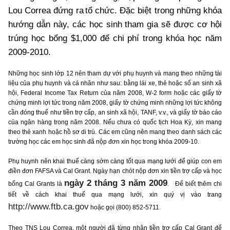
Lou Correa đứng ra
tổ chức. Đặc biệt trong những khóa
hướng dẫn này, các học sinh tham gia sẽ được cơ hội
trúng học bổng $1,000 để chi phí trong khóa học năm
2009-2010.
Những học sinh lớp 12 nên tham dự với phụ huynh và mang theo những tài
liệu của phụ huynh và cá nhân như sau: bằng lái xe, thẻ hoặc số an sinh xã
hội, Federal Income Tax Return của năm 2008, W-2 form hoặc các giấy tờ
chứng minh lợi tức trong năm 2008, giấy tờ chứng minh những lợi tức không
cần đóng thuế như tiền trợ cấp, an sinh xã hội, TANF, v.v., và giấy tờ báo cáo
của ngân hàng trong năm 2008. Nếu chưa có quốc tịch Hoa Kỳ, xin mang
theo thẻ xanh hoặc hồ sơ di trú. Các em cũng nên mang theo danh sách các
trường học các em học sinh đã nộp đơn xin học trong khóa 2009-10.
Phụ huynh nên khai thuế càng sớm càng tốt qua mạng lưới để giúp con em
điền đơn FAFSA và Cal Grant. Ngày hạn chót nộp đơn xin tiền trợ cấp và học
ngày 2 tháng 3 năm 2009
bổng Cal Grants là
.
Để biết thêm chi
tiết về cách khai thuế qua mạng lưới, xin quý vị vào trang
http://www.ftb.ca.gov
hoặc gọi (800) 852-5711.
Theo TNS Lou Correa, một người đã từng nhận tiền trợ cấp Cal Grant để