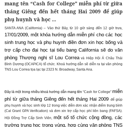
mang tên “Cash for College” miễn phí từ giữa
tháng Giêng đến hết tháng Hai 2009 để giúp
phụ huynh và học ...
SANTA ANA (California) – Vào thứ Bảy, từ 10 giờ sáng đến 12 giờ trưa,
17/01/2009, một khóa hướng dẫn miễn phí cho các học
sinh trung học và phụ huynh điền đơn xin học bổng và
trợ cấp cho đại học tại tiểu bang California sẽ do văn
phòng Thượng nghị sĩ Lou Correa
và Hiệp Hội Á Châu Thái
Bình Dương (OCAPICA) tổ chức. Khoá hướng dẫn sẽ diễn ra tại văn phòng
TNS Lou Correa tọa lạc tại 2323 N. Broadway, Santa Ana.
miễn
Đây là một trong nhiều khoá hướng dẫn mang tên
“Cash for College”
phí từ giữa tháng Giêng đến hết tháng Hai 2009
để giúp
phụ huynh và học sinh lớp 12 trong việc điền đơn xác nhận điểm trung bình
(Cal Grant GPA Verification) và đơn xin trợ cấp học phí liên bang (FAFSA).
một số tổ chức cộng đồng, các
Hội Đồng Trợ Cấp Sinh Viên,
trường trung học trong vùng, hợp cùng văn phòng TNS