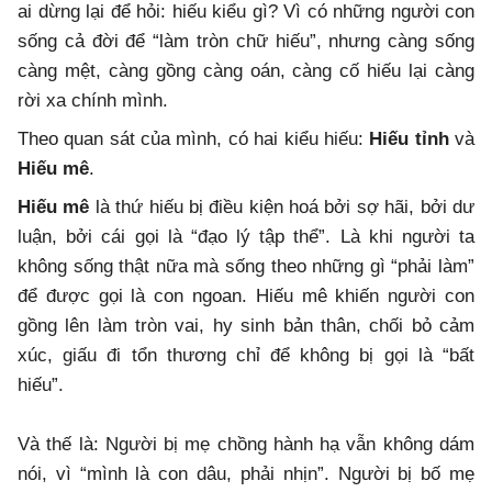
ai dừng lại để hỏi: hiếu kiểu gì? Vì có những người con
sống cả đời để “làm tròn chữ hiếu”, nhưng càng sống
càng mệt, càng gồng càng oán, càng cố hiếu lại càng
rời xa chính mình.
Theo quan sát của mình, có hai kiểu hiếu:
Hiếu tỉnh
và
Hiếu mê
.
Hiếu mê
là thứ hiếu bị điều kiện hoá bởi sợ hãi, bởi dư
luận, bởi cái gọi là “đạo lý tập thể”. Là khi người ta
không sống thật nữa mà sống theo những gì “phải làm”
để được gọi là con ngoan. Hiếu mê khiến người con
gồng lên làm tròn vai, hy sinh bản thân, chối bỏ cảm
xúc, giấu đi tổn thương chỉ để không bị gọi là “bất
hiếu”.
Và thế là: Người bị mẹ chồng hành hạ vẫn không dám
nói, vì “mình là con dâu, phải nhịn”. Người bị bố mẹ