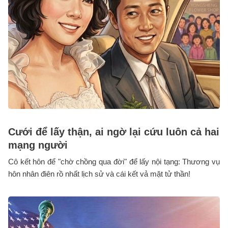
Cưới để lấy thận, ai ngờ lại cứu luôn cả hai
mạng người
Cô kết hôn để "chờ chồng qua đời" để lấy nội tạng: Thương vụ
hôn nhân điên rồ nhất lịch sử và cái kết vả mặt tử thần!