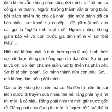
điều khiển vẫn không dám sống đời mình, vì “bố mẹ có
công sinh thành”. Người trưởng thành vẫn bị ràng buộc
bởi trách nhiệm “lo cho cả nhà”, đến mức đánh đổi cả
hôn nhân, sức khoẻ, sự nghiệp… để giữ mặt mũi cho
cái gọi là “nghĩa tình ruột thịt”. Người chồng không
giám bảo vệ vợ con trước gia đình mình vì sợ “bất
hiếu”…
Hiếu mê không phải là tình thương mà là một hình thức
sợ hãi được đóng gói bằng ngôn từ đạo đức. Sợ bị gọi
là vô ơn. Sợ làm cha mẹ buồn. Sợ bị thiên hạ phán xét.
Sợ bị tổ tiên “phạt”. Sợ mình thành đứa con xấu. Sợ…
mà không dám sống đời mình.
Cái sợ ấy không tự nhiên mà có. Nó đến từ niềm tin sai
lệch được di truyền qua nhiều thế hệ: rằng phải hy sinh
thì mới là có hiếu. Rằng phải nhịn thì mới giữ được gốc
rễ. Rằng phải chịu đựng thì mới là “người tốt”. Và thế là