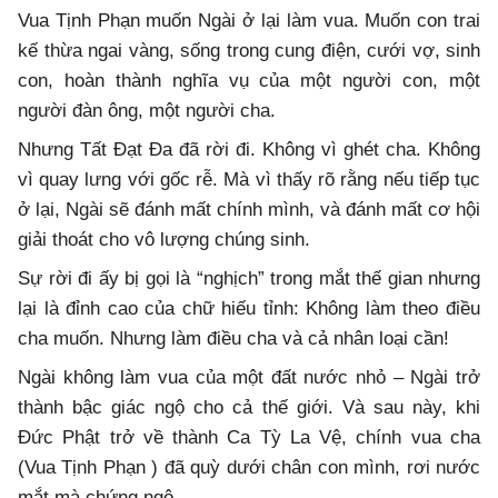
Vua Tịnh Phạn muốn Ngài ở lại làm vua. Muốn con trai
kế thừa ngai vàng, sống trong cung điện, cưới vợ, sinh
con, hoàn thành nghĩa vụ của một người con, một
người đàn ông, một người cha.
Nhưng Tất Đạt Đa đã rời đi. Không vì ghét cha. Không
vì quay lưng với gốc rễ. Mà vì thấy rõ rằng nếu tiếp tục
ở lại, Ngài sẽ đánh mất chính mình, và đánh mất cơ hội
giải thoát cho vô lượng chúng sinh.
Sự rời đi ấy bị gọi là “nghịch” trong mắt thế gian nhưng
lại là đỉnh cao của chữ hiếu tỉnh: Không làm theo điều
cha muốn. Nhưng làm điều cha và cả nhân loại cần!
Ngài không làm vua của một đất nước nhỏ – Ngài trở
thành bậc giác ngộ cho cả thế giới. Và sau này, khi
Đức Phật trở về thành Ca Tỳ La Vệ, chính vua cha
(Vua Tịnh Phạn ) đã quỳ dưới chân con mình, rơi nước
mắt mà chứng ngộ.