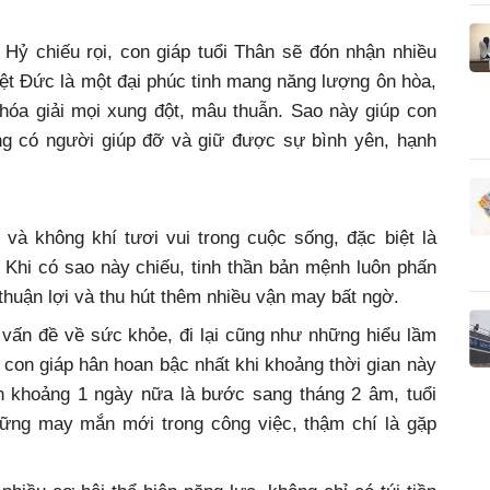
Hỷ chiếu rọi, con giáp tuổi Thân sẽ đón nhận nhiều
ệt Đức là một đại phúc tinh mang năng lượng ôn hòa,
hóa giải mọi xung đột, mâu thuẫn. Sao này giúp con
ũng có người giúp đỡ và giữ được sự bình yên, hạnh
và không khí tươi vui trong cuộc sống, đặc biệt là
Khi có sao này chiếu, tinh thần bản mệnh luôn phấn
thuận lợi và thu hút thêm nhiều vận may bất ngờ.
 vấn đề về sức khỏe, đi lại cũng như những hiểu lầm
à con giáp hân hoan bậc nhất khi khoảng thời gian này
òn khoảng 1 ngày nữa là bước sang tháng 2 âm, tuổi
hững may mắn mới trong công việc, thậm chí là gặp