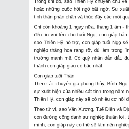
Trong khi đó, sao Thiên Hỷ chuyên chủ về 
hoặc những cuộc hội ngộ bất ngờ. Sự xuất 
tinh thần phấn chấn và thúc đẩy các mối qu
Chỉ còn khoảng 1 ngày nữa, tháng 1 âm - t
đến tin vui lớn cho tuổi Ngọ, con giáp bả
sao Thiên Hỷ hỗ trợ, con giáp tuổi Ngọ sẽ 
nghiệp thăng hoa rạng rỡ, dù làm trong lĩ
trưởng mạnh mẽ. Có quý nhân dẫn dắt, đưa
thành con giáp giàu có bậc nhất.
Con giáp tuổi Thân
Theo các chuyên gia phong thủy, Bính Ngọ 2
sự xuất hiện của nhiều cát tinh trong năm
Thiên Hỷ, con giáp này sẽ có nhiều cơ hội đ
Theo tử vi, sao Văn Xương, Tuế Điện và Dịc
con đường công danh sự nghiệp thuận lợi, t
mình, con giáp này có thể sẽ làm nên nghiệp