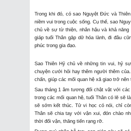
Trong khi đó, có sao Nguyệt Đức và Thiên 
niềm vui trong cuộc sống. Cụ thể, sao Nguy
chủ về sự từ thiện, nhân hậu và khả năng 
giáp tuổi Thân gặp dữ hóa lành, đi đâu c
phúc trong gia đạo.
Sao Thiên Hỷ chủ về những tin vui, hỷ sự 
chuyện cưới hỏi hay thêm người thêm của. 
chấn, giúp các mối quan hệ xã giao trở nên 
Sau tháng 1 âm tương đối chật vật với các
trong các mối quan hệ, tuổi Thân có lẽ sẽ l
sẽ sớm kết thúc. Tử vi học có nói, chỉ c
Thân sẽ chia tay với vận xui, đón chào n
thời đổi vận, thăng tiến rạng rỡ.