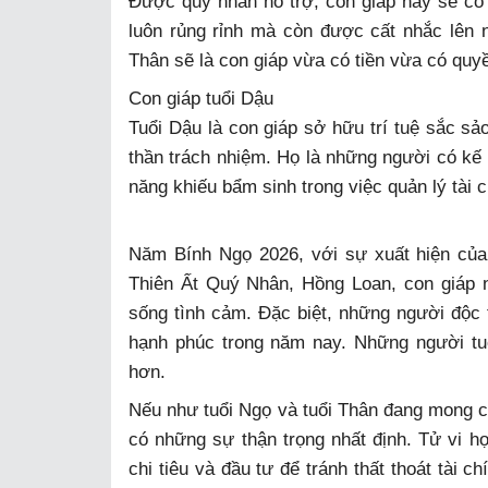
Được quý nhân hỗ trợ, con giáp này sẽ có n
luôn rủng rỉnh mà còn được cất nhắc lên nh
Thân sẽ là con giáp vừa có tiền vừa có qu
Con giáp tuổi Dậu
Tuổi Dậu là con giáp sở hữu trí tuệ sắc sảo
thần trách nhiệm. Họ là những người có kế
năng khiếu bẩm sinh trong việc quản lý tài 
Năm Bính Ngọ 2026, với sự xuất hiện của 
Thiên Ất Quý Nhân, Hồng Loan, con giáp nà
sống tình cảm. Đặc biệt, những người độc 
hạnh phúc trong năm nay. Những người t
hơn.
Nếu như tuổi Ngọ và tuổi Thân đang mong ch
có những sự thận trọng nhất định. Tử vi họ
chi tiêu và đầu tư để tránh thất thoát tài c