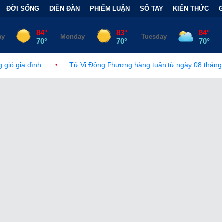
ĐỜI SỐNG
DIỄN ĐÀN
PHIẾM LUẬN
SỔ TAY
KIẾN THỨC
ử Vi Đông Phương hàng tuần từ ngày 08 tháng 08, 2026 đến 14 tháng