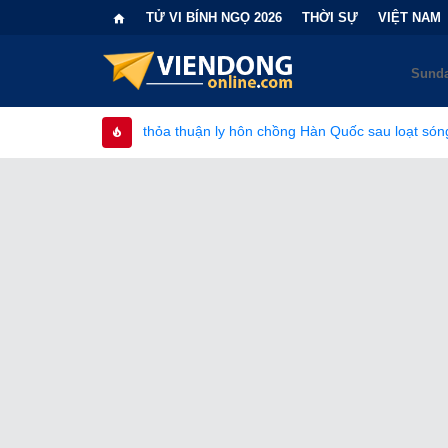
TỬ VI BÍNH NGỌ 2026
THỜI SỰ
VIỆT NAM
thỏa thuận ly hôn chồng Hàn Quốc sau loạt sóng gió gia đình
•
T