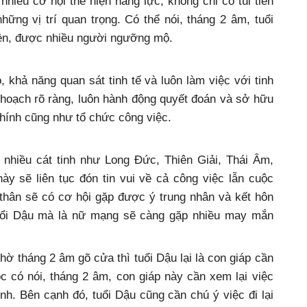
hiều cơ hội thể hiện năng lực, không chỉ có túi tiền
ững vị trí quan trọng. Có thể nói, tháng 2 âm, tuổi
yền, được nhiều người ngưỡng mộ.
, khả năng quan sát tinh tế và luôn làm việc với tinh
 hoạch rõ ràng, luôn hành động quyết đoán và sở hữu
chính cũng như tổ chức công việc.
nhiều cát tinh như Long Đức, Thiên Giải, Thái Âm,
y sẽ liên tục đón tin vui về cả công việc lẫn cuộc
thân sẽ có cơ hội gặp được ý trung nhân và kết hôn
uổi Dậu mà là nữ mạng sẽ càng gặp nhiều may mắn
ờ tháng 2 âm gõ cửa thì tuổi Dậu lại là con giáp cần
c có nói, tháng 2 âm, con giáp này cần xem lại việc
hính. Bên cạnh đó, tuổi Dậu cũng cần chú ý việc đi lại