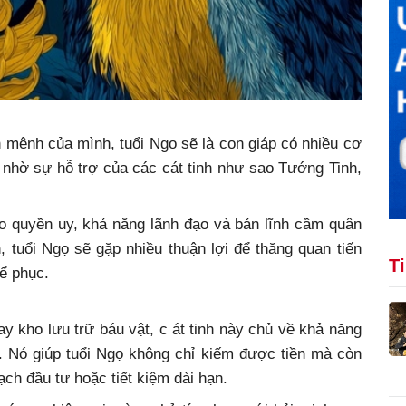
mệnh của mình, tuổi Ngọ sẽ là con giáp có nhiều cơ
ỡ nhờ sự hỗ trợ của các cát tinh như sao Tướng Tinh,
o quyền uy, khả năng lãnh đạo và bản lĩnh cầm quân
 tuổi Ngọ sẽ gặp nhiều thuận lợi để thăng quan tiến
T
ể phục.
 kho lưu trữ báu vật, c át tinh này chủ về khả năng
h. Nó giúp tuổi Ngọ không chỉ kiếm được tiền mà còn
ạch đầu tư hoặc tiết kiệm dài hạn.