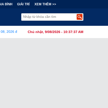
GIA ĐÌNH
GIẢI TRÍ
XEM THÊM >>
 08, 2026
•
Bi kịch "6 lần chọn sai nhánh công nghệ" của Nhật B
Chủ nhật, 9/08/2026 - 10:37:38 AM