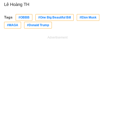
Lê Hoàng TH
Tags
#OBBB
#One Big Beautiful Bill
#Elon Musk
#MAGA
#Donald Trump
Advertisement