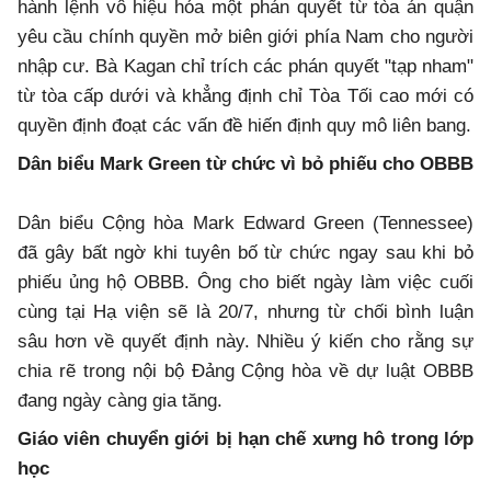
hành lệnh vô hiệu hóa một phán quyết từ tòa án quận
yêu cầu chính quyền mở biên giới phía Nam cho người
nhập cư. Bà Kagan chỉ trích các phán quyết "tạp nham"
từ tòa cấp dưới và khẳng định chỉ Tòa Tối cao mới có
quyền định đoạt các vấn đề hiến định quy mô liên bang.
Dân biểu Mark Green từ chức vì bỏ phiếu cho OBBB
Dân biểu Cộng hòa Mark Edward Green (Tennessee)
đã gây bất ngờ khi tuyên bố từ chức ngay sau khi bỏ
phiếu ủng hộ OBBB. Ông cho biết ngày làm việc cuối
cùng tại Hạ viện sẽ là 20/7, nhưng từ chối bình luận
sâu hơn về quyết định này. Nhiều ý kiến cho rằng sự
chia rẽ trong nội bộ Đảng Cộng hòa về dự luật OBBB
đang ngày càng gia tăng.
Giáo viên chuyển giới bị hạn chế xưng hô trong lớp
học