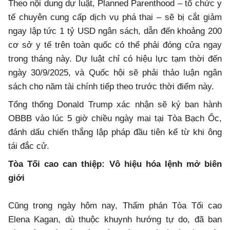
Theo nội dung dự luật, Planned Parenthood – tổ chức y
tế chuyên cung cấp dịch vụ phá thai – sẽ bị cắt giảm
ngay lập tức 1 tỷ USD ngân sách, dẫn đến khoảng 200
cơ sở y tế trên toàn quốc có thể phải đóng cửa ngay
trong tháng này. Dự luật chỉ có hiệu lực tạm thời đến
ngày 30/9/2025, và Quốc hội sẽ phải thảo luận ngân
sách cho năm tài chính tiếp theo trước thời điểm này.
Tổng thống Donald Trump xác nhận sẽ ký ban hành
OBBB vào lúc 5 giờ chiều ngày mai tại Tòa Bạch Ốc,
đánh dấu chiến thắng lập pháp đầu tiên kể từ khi ông
tái đắc cử.
Tòa Tối cao can thiệp: Vô hiệu hóa lệnh mở biên
giới
Cũng trong ngày hôm nay, Thẩm phán Tòa Tối cao
Elena Kagan, dù thuộc khuynh hướng tự do, đã ban