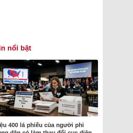
in nổi bật
iệu 400 lá phiếu của người phi
ông dân có làm thay đổi cục diện