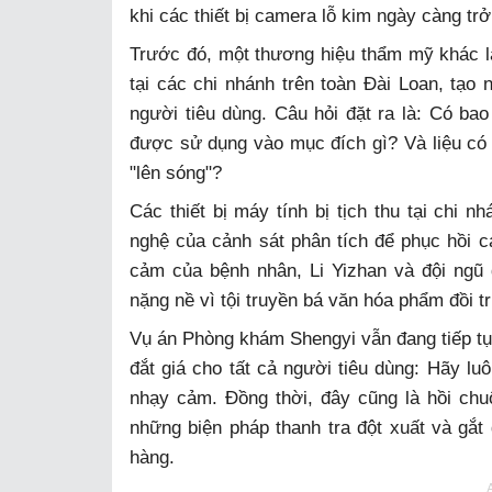
khi các thiết bị camera lỗ kim ngày càng tr
Trước đó, một thương hiệu thẩm mỹ khác là A
tại các chi nhánh trên toàn Đài Loan, tạo
người tiêu dùng. Câu hỏi đặt ra là: Có ba
được sử dụng vào mục đích gì? Và liệu có 
"lên sóng"?
Các thiết bị máy tính bị tịch thu tại chi
nghệ của cảnh sát phân tích để phục hồi c
cảm của bệnh nhân, Li Yizhan và đội ngũ 
nặng nề vì tội truyền bá văn hóa phẩm đồi 
Vụ án Phòng khám Shengyi vẫn đang tiếp tục
đắt giá cho tất cả người tiêu dùng: Hãy luô
nhạy cảm. Đồng thời, đây cũng là hồi ch
những biện pháp thanh tra đột xuất và gắ
hàng.