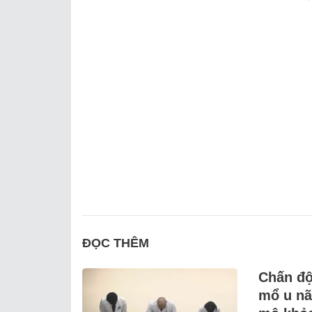
ĐỌC THÊM
Chấn độ
mổ u nã