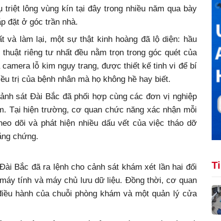
 triệt lông vùng kín tại đây trong nhiều năm qua bày
lắp đặt ở góc trần nhà.
 và làm lại, một sự thật kinh hoàng đã lộ diện: hầu
 thuật riêng tư nhất đều nằm trọn trong góc quét của
à camera lỗ kim ngụy trang, được thiết kế tinh vi để bí
điều trị của bệnh nhân mà họ không hề hay biết.
ảnh sát Đài Bắc đã phối hợp cùng các đơn vị nghiệp
m. Tại hiện trường, cơ quan chức năng xác nhận mỗi
eo dõi và phát hiện nhiều dấu vết của việc tháo dỡ
bằng chứng.
T
ài Bắc đã ra lệnh cho cảnh sát khám xét lần hai đối
 máy tính và máy chủ lưu dữ liệu. Đồng thời, cơ quan
 điều hành của chuỗi phòng khám và một quản lý cửa