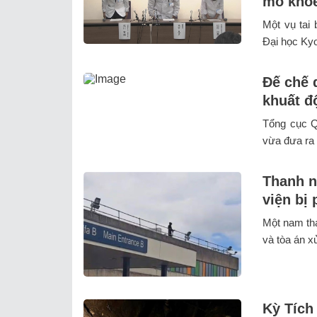
mô khỏe
Một vụ tai 
Đại học Kyo
Đế chế d
khuất đ
Tổng cục Q
vừa đưa ra á
Thanh n
viện bị
Một nam tha
và tòa án xử
Kỳ Tích