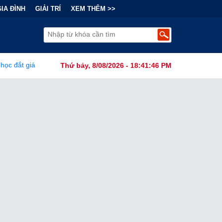
GIA ĐÌNH
GIẢI TRÍ
XEM THÊM >>
ẫy Tài Chính Đằng Sau "Cơn Sốt" Trà Sữa Nhượng Quyền: Lợi Nhuận
Thứ bảy, 8/08/2026 - 18:41:47 PM