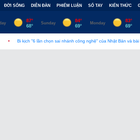
ĐỜI SỐNG
DIỄN ĐÀN
PHIẾM LUẬN
SỔ TAY
KIẾN THỨC
ần chọn sai nhánh công nghệ" của Nhật Bản và bài học đắt giá
•
B