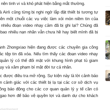
ở nên tinh vi và khó phát hiện bằng mắt thường.
irli cũng từng bị nghi ngờ lắp đặt thiết bị tương tự
 nên một chuỗi các vụ việc làm xói mòn niềm tin của
o nhiêu đoạn video nhạy cảm đã bị ghi lại? Chúng đã
bao nhiêu nạn nhân vẫn chưa hề hay biết mình đã bị
 nhánh Zhongxiao hiện đang được các chuyên gia công
ác tệp tin đã xóa. Nếu tìm thấy các đoạn video nhạy
quản lý có thể đối mặt với khung hình phạt tù giam
trụy và xâm phạm bí mật đời tư cá nhân.
 được điều tra mở rộng. Sự kiện này là lời cảnh báo
n cảnh giác với các thiết bị lạ tại các cơ sở dịch vụ
uông báo động cho các cơ quan quản lý y tế cần có
t gao hơn để bảo vệ quyền lợi và danh dự cho khách
Advertisement