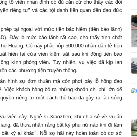
ng tố viên nhận định có đủ căn cứ cho thấy các đối
ền riêng tư" và các tội danh liên quan đến đạo đức
 phép tại ngoại với mức tiền bảo hiểm (tiền bảo lãnh)
SD). Đây là mức bảo lãnh rất cao, cho thấy tính chất
 họ Huang: Cô này phải nộp 500.000 nhân dân tệ tiền
uất hiện tại cửa viện kiểm sát sau khi đóng tiền bảo
 ống kính phóng viên. Tuy nhiên, vụ việc đã kịp lan
rên các phương tiện truyền thông.
ụ án hình sự đơn thuần mà còn phơi bày lỗ hổng đạo
. Việc khách hàng bỏ ra những khoản chi phí lớn để
 quyền riêng tư một cách thô bạo đã gây ra làn sóng
 vụ việc này. Nghệ sĩ Xiaozhen, khi chia sẻ về vụ án
nliang, đã thừa nhận rằng bất kỳ phụ nữ nào khi đi làm
 bất kỳ ai khác". Nỗi sợ hãi này hoàn toàn có cơ sở