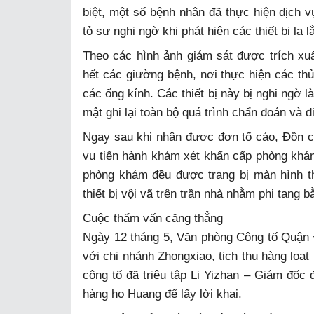
biệt, một số bệnh nhân đã thực hiện dịch vụ
tỏ sự nghi ngờ khi phát hiện các thiết bị lạ 
Theo các hình ảnh giám sát được trích xuất
hết các giường bệnh, nơi thực hiện các thủ
các ống kính. Các thiết bị này bị nghi ngờ l
mật ghi lại toàn bộ quá trình chẩn đoán và 
Ngay sau khi nhận được đơn tố cáo, Đồn c
vụ tiến hành khám xét khẩn cấp phòng khá
phòng khám đều được trang bị màn hình th
thiết bị vội vã trên trần nhà nhằm phi tang 
Cuộc thẩm vấn căng thẳng
Ngày 12 tháng 5, Văn phòng Công tố Quận Đ
với chi nhánh Zhongxiao, tịch thu hàng loạt
công tố đã triệu tập Li Yizhan – Giám đốc
hàng họ Huang để lấy lời khai.