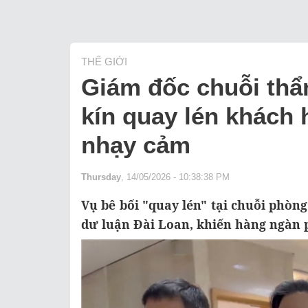
THẾ GIỚI
Giám đốc chuỗi thẩm
kín quay lén khách 
nhạy cảm
Thursday
, 14/05/2026 - 10:38:38 PM
Vụ bê bối "quay lén" tại chuỗi phò
dư luận Đài Loan, khiến hàng ngàn p