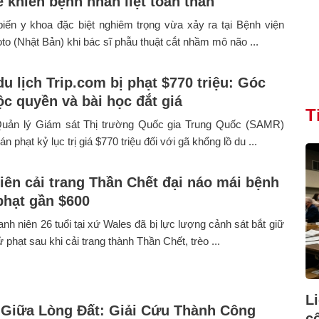
 khiến bệnh nhân liệt toàn thân
biến y khoa đặc biệt nghiêm trọng vừa xảy ra tại Bệnh viện
to (Nhật Bản) khi bác sĩ phẫu thuật cắt nhầm mô não ...
u lịch Trip.com bị phạt $770 triệu: Góc
ộc quyền và bài học đắt giá
T
uản lý Giám sát Thị trường Quốc gia Trung Quốc (SAMR)
n phạt kỷ lục trị giá $770 triệu đối với gã khổng lồ du ...
iên cải trang Thần Chết đại náo mái bệnh
 phạt gần $600
nh niên 26 tuổi tại xứ Wales đã bị lực lượng cảnh sát bắt giữ
 phạt sau khi cải trang thành Thần Chết, trèo ...
L
 Giữa Lòng Đất: Giải Cứu Thành Công
c