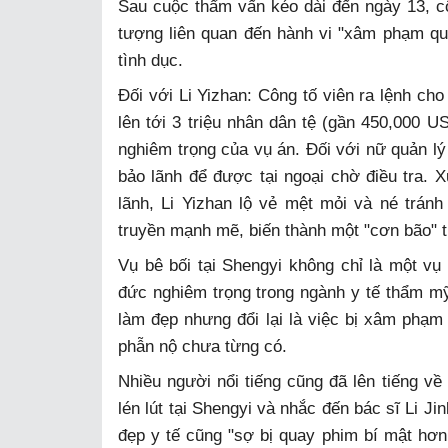
Sau cuộc thẩm vấn kéo dài đến ngày 13, cô
tượng liên quan đến hành vi "xâm phạm quy
tình dục.
Đối với Li Yizhan: Công tố viên ra lệnh cho
lên tới 3 triệu nhân dân tệ (gần 450,000 U
nghiêm trọng của vụ án. Đối với nữ quản lý
bảo lãnh để được tại ngoại chờ điều tra. X
lãnh, Li Yizhan lộ vẻ mệt mỏi và né tránh
truyền mạnh mẽ, biến thành một "cơn bão" t
Vụ bê bối tại Shengyi không chỉ là một v
đức nghiêm trọng trong ngành y tế thẩm mỹ
làm đẹp nhưng đổi lại là việc bị xâm phạm
phẫn nộ chưa từng có.
Nhiều người nổi tiếng cũng đã lên tiếng về
lén lút tại Shengyi và nhắc đến bác sĩ Li Ji
đẹp y tế cũng "sợ bị quay phim bí mật hơn