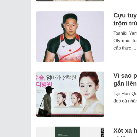
Cựu tuy
trộm tr
Toshiki Ya
Olympic To
cắp thực ...
Vì sao 
gắn liề
Tại Hàn Qu
đẹp cá nhân
Xót xa 