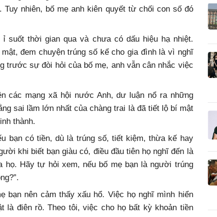
. Tuy nhiên, bố mẹ anh kiên quyết từ chối con số đó
ỉ suốt thời gian qua và chưa có dấu hiệu hạ nhiệt.
mật, đem chuyện trúng số kể cho gia đình là vì nghĩ
ọng trước sự đòi hỏi của bố mẹ, anh vẫn cân nhắc việc
ên các mạng xã hội nước Anh, dư luận nổ ra những
ng sai lầm lớn nhất của chàng trai là đã tiết lộ bí mật
inh thành.
 bạn có tiền, dù là trúng số, tiết kiệm, thừa kế hay
gười khi biết bạn giàu có, điều đầu tiên họ nghĩ đến là
ủa họ. Hãy tự hỏi xem, nếu bố mẹ bạn là người trúng
ông?”.
mẹ bạn nên cảm thấy xấu hổ. Việc họ nghĩ mình hiển
là điên rồ. Theo tôi, việc cho họ bất kỳ khoản tiền