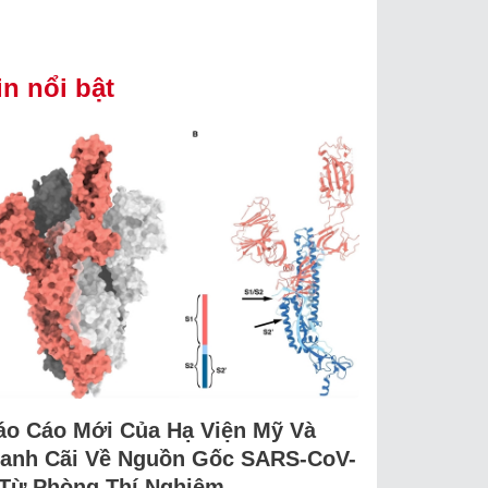
in nổi bật
áo Cáo Mới Của Hạ Viện Mỹ Và
ranh Cãi Về Nguồn Gốc SARS-CoV-
 Từ Phòng Thí Nghiệm