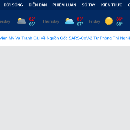
ĐỜI SỐNG
DIỄN ĐÀN
PHIẾM LUẬN
SỔ TAY
KIẾN THỨC
 Về Nguồn Gốc SARS-CoV-2 Từ Phòng Thí Nghiệm
•
FCC Chính