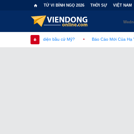
TỬ VI BÍNH NGỌ 2026
THỜI SỰ
VIỆT NAM
c diện bầu cử Mỹ?
•
Báo Cáo Mới Của Hạ Viện Mỹ Và Tranh Cãi