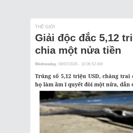
THẾ GIỚI
Giải độc đắc 5,12 tr
chia một nửa tiền
Wednesday
, 08/07/2026 - 10:06:52 AM
Trúng số 5,12 triệu USD, chàng tra
họ làm ầm ĩ quyết đòi một nửa, dẫn đ