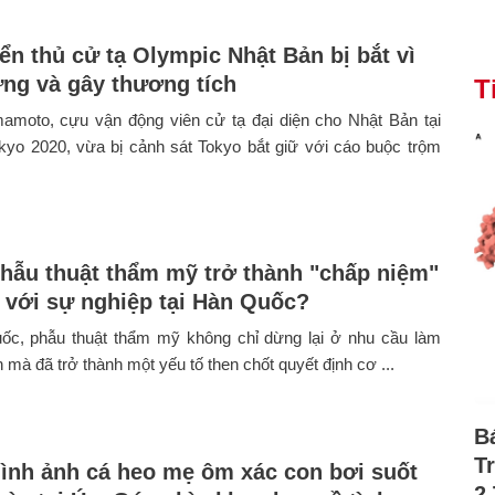
ển thủ cử tạ Olympic Nhật Bản bị bắt vì
ứng và gây thương tích
T
mamoto, cựu vận động viên cử tạ đại diện cho Nhật Bản tại
kyo 2020, vừa bị cảnh sát Tokyo bắt giữ với cáo buộc trộm
phẫu thuật thẩm mỹ trở thành "chấp niệm"
n với sự nghiệp tại Hàn Quốc?
ốc, phẫu thuật thẩm mỹ không chỉ dừng lại ở nhu cầu làm
 mà đã trở thành một yếu tố then chốt quyết định cơ ...
B
T
hình ảnh cá heo mẹ ôm xác con bơi suốt
2