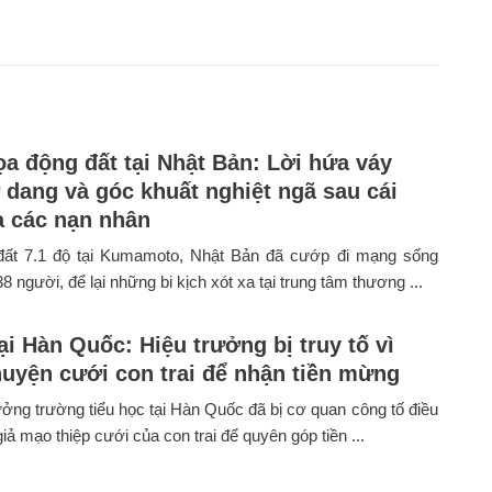
a động đất tại Nhật Bản: Lời hứa váy
 dang và góc khuất nghiệt ngã sau cái
a các nạn nhân
đất 7.1 độ tại Kumamoto, Nhật Bản đã cướp đi mạng sống
38 người, để lại những bi kịch xót xa tại trung tâm thương ...
ại Hàn Quốc: Hiệu trưởng bị truy tố vì
uyện cưới con trai để nhận tiền mừng
ưởng trường tiểu học tại Hàn Quốc đã bị cơ quan công tố điều
giả mạo thiệp cưới của con trai để quyên góp tiền ...