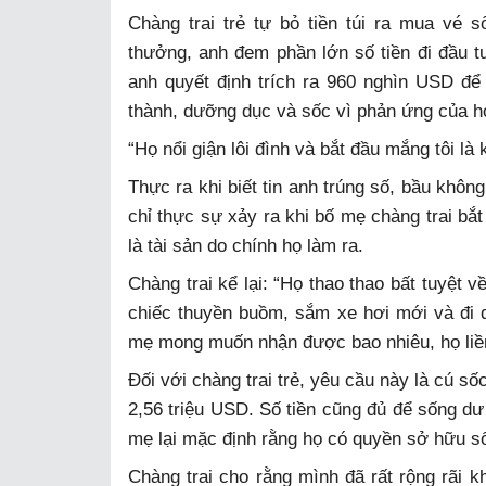
Chàng trai trẻ tự bỏ tiền túi ra mua vé
thưởng, anh đem phần lớn số tiền đi đầu t
anh quyết định trích ra 960 nghìn USD đ
thành, dưỡng dục và sốc vì phản ứng của h
“Họ nổi giận lôi đình và bắt đầu mắng tôi là
Thực ra khi biết tin anh trúng số, bầu khôn
chỉ thực sự xảy ra khi bố mẹ chàng trai bắ
là tài sản do chính họ làm ra.
Chàng trai kể lại: “Họ thao thao bất tuyệt 
chiếc thuyền buồm, sắm xe hơi mới và đi du
mẹ mong muốn nhận được bao nhiêu, họ liền 
Đối với chàng trai trẻ, yêu cầu này là cú số
2,56 triệu USD. Số tiền cũng đủ để sống dư 
mẹ lại mặc định rằng họ có quyền sở hữu số
Chàng trai cho rằng mình đã rất rộng rãi 