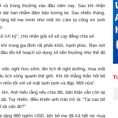
 số và trúng thưởng vào đầu năm nay. Sau khi nhận
ư dài hạn nhằm đảm bảo tương lai. Sau nhiều tháng,
ể tặng bố mẹ mình như một lời cảm tạ công ơn sinh
ọ.
 kẻ ích kỷ”, chủ nhân giải xổ số cay đắng chia sẻ.
g khí trong gia đình rất phấn khởi, hạnh phúc. Rạn nứt
t đầu lên kế hoạch sử dụng số tiền thưởng như thể đó
về việc nghỉ hưu sớm, lên lịch đi nghỉ dưỡng, mua một
 lịch vòng quanh thế giới. Khi tôi thẳng thắn hỏi bố
T
nhìn tôi với vẻ mặt lạnh tanh và đáp: Một nửa”.
c lớn. Anh hiểu rằng nếu chia đôi, bản thân vẫn còn lại
dả. Tuy nhiên, điều khiến anh trăn trở là: “Tại sao bố
 tài sản đó?”
khi tặng 960 nghìn USD, bởi bố mẹ đã trả hết nợ mua