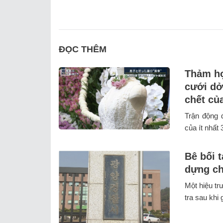
ĐỌC THÊM
Thảm họ
cưới dở
chết củ
Trận động 
của ít nhất 
Bê bối t
dựng ch
Một hiệu tr
tra sau khi 