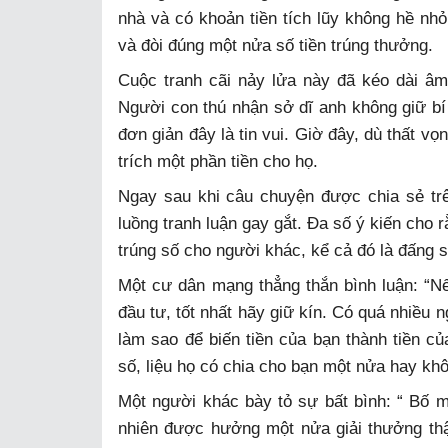
nhà và có khoản tiền tích lũy không hề nhỏ
và đòi đúng một nửa số tiền trúng thưởng.
Cuộc tranh cãi nảy lửa này đã kéo dài âm 
Người con thú nhận sở dĩ anh không giữ bí 
đơn giản đây là tin vui. Giờ đây, dù thất v
trích một phần tiền cho họ.
Ngay sau khi câu chuyện được chia sẻ tr
luồng tranh luận gay gắt. Đa số ý kiến cho rằ
trúng số cho người khác, kể cả đó là đấng s
Một cư dân mạng thẳng thắn bình luận: “Nếu
đầu tư, tốt nhất hãy giữ kín. Có quá nhiều n
làm sao để biến tiền của bạn thành tiền c
số, liệu họ có chia cho bạn một nửa hay kh
Một người khác bày tỏ sự bất bình: “ Bố 
nhiên được hưởng một nửa giải thưởng thật 