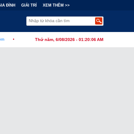
GIA ĐÌNH
GIẢI TRÍ
XEM THÊM >>
 Thức Ban Hành Lệnh Cấm Robot Hút Bụi Thông Minh Sản Xuất Tại N
Thứ năm, 6/08/2026 - 01:20:07 AM