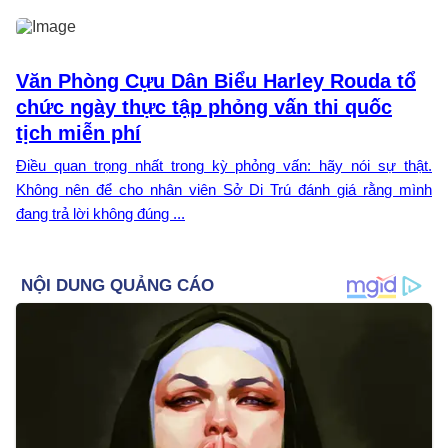
Văn Phòng Cựu Dân Biểu Harley Rouda tổ
chức ngày thực tập phỏng vấn thi quốc
tịch miễn phí
Điều quan trọng nhất trong kỳ phỏng vấn: hãy nói sự thật.
Không nên để cho nhân viên Sở Di Trú đánh giá rằng mình
đang trả lời không đúng ...