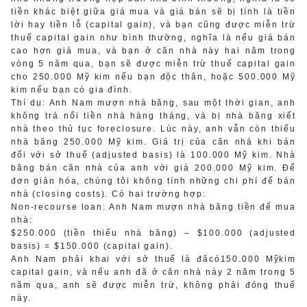
tiền khác biệt giữa giá mua và giá bán sẽ bị tính là tiền
lời hay tiền lỗ (capital gain), và bạn cũng được miễn trừ
thuế capital gain như bình thường, nghĩa là nếu giá bán
cao hơn giá mua, và bạn ở căn nhà này hai năm trong
vòng 5 năm qua, bạn sẽ được miễn trừ thuế capital gain
cho 250.000 Mỹ kim nếu bạn độc thân, hoặc 500.000 Mỹ
kim nếu bạn có gia đình.
Thí dụ: Anh Nam mượn nhà băng, sau một thời gian, anh
không trả nổi tiền nhà hàng tháng, và bị nhà băng xiết
nhà theo thủ tục foreclosure. Lúc này, anh vẫn còn thiếu
nhà băng 250.000 Mỹ kim. Giá trị của căn nhà khi bán
đối với sở thuế (adjusted basis) là 100.000 Mỹ kim. Nhà
băng bán căn nhà của anh với giá 200.000 Mỹ kim. Để
đơn giản hóa, chúng tôi không tính những chi phí để bán
nhà (closing costs). Có hai trường hợp:
Non-recourse loan: Anh Nam mượn nhà băng tiền để mua
nhà:
$250.000 (tiền thiếu nhà băng) – $100.000 (adjusted
basis) = $150.000 (capital gain).
Anh Nam phải khai với sở thuế là đãcó150.000 Mỹkim
capital gain, và nếu anh đã ở căn nhà này 2 năm trong 5
năm qua, anh sẽ được miễn trừ, không phải đóng thuế
này.