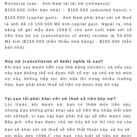
Recourse loan:
Anh Nam tái tài trợ (refinance):
$200.000 (tiền bán nhà) – $100.000 (adjusted basis) =
$100.000 (capital gain).
Anh Nam phải khai với sở thuế
là anh đã có 100.000 Mỹ kim capital gain. Ngoài ra, nhà
băng sẽ gửi mẫu đơn 1099-C cho anh cuối năm với số
tiền hủy bỏ nợ (cancellation of debt) income là 50.000
Mỹ kim ($250.000 (tiền thiếu nhà băng) - $200.000 (tiền
bán nhà).
Hủy nợ (cancellation of debt) nghĩa là sao?
Khi bạn vay mượn tiền của nhà băng (lender), và nếu sau
này bạn không thể trả được hết số nợ, và chủ nợ bỏ món
nợ này, không tiếp tục đòi nữa thì trong nhiều trường
hợp, bạn phải khai thuế số tiền nợ được hủy bỏ này.
Tại sao tôi phải khai với sở thuế số tiền hủy nợ?
Lúc trước, khi mượn nợ, bạn có thêm món tiền này,
nhưng bạn không phải khai vào số tiền thu nhập mỗi năm
với sởthuế, vì sau này bạn phải trả lại số tiền mượn này.
Bây giờ, nếu bạn được chủ nợ hủy bỏ nợ thì chủ nợ của
bạn sẽ khai với sở thuế sồ tiền thất thoát này, và họ sẽ
gửi mẫu đơn 1099-C cho bạn, cho biết số tiền nợ được