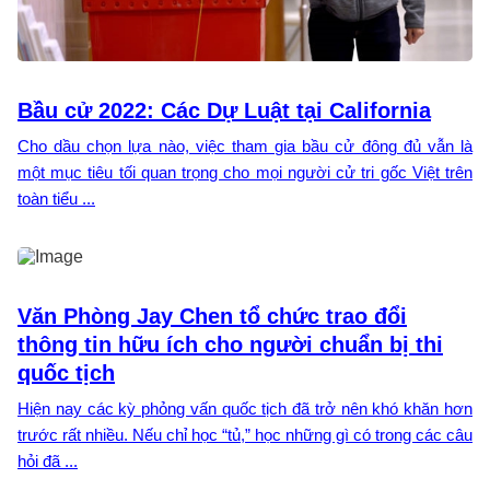
Bầu cử 2022: Các Dự Luật tại California
Cho dầu chọn lựa nào, việc tham gia bầu cử đông đủ vẫn là
một mục tiêu tối quan trọng cho mọi người cử tri gốc Việt trên
toàn tiểu ...
Văn Phòng Jay Chen tổ chức trao đổi
thông tin hữu ích cho người chuẩn bị thi
quốc tịch
Hiện nay các kỳ phỏng vấn quốc tịch đã trở nên khó khăn hơn
trước rất nhiều. Nếu chỉ học “tủ,” học những gì có trong các câu
hỏi đã ...