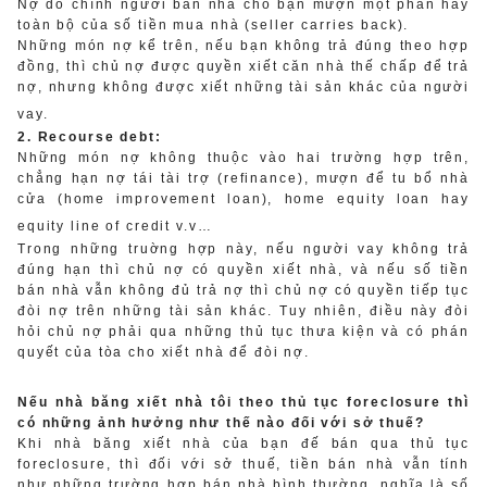
Nợ do chính người bán nhà cho bạn mượn một phần hay
toàn bộ của số tiền mua nhà (seller carries back).
Những món nợ kể trên, nếu bạn không trả đúng theo hợp
đồng, thì chủ nợ được quyền xiết căn nhà thế chấp để trả
nợ, nhưng không được xiết những tài sản khác của người
vay.
2. Recourse debt:
Những món nợ không thuộc vào hai trường hợp trên,
chẳng hạn nợ tái tài trợ (refinance), mượn để tu bổ nhà
cửa (home improvement loan), home equity loan hay
equity line of credit v.v…
Trong những truờng hợp này, nếu người vay không trả
đúng hạn thì chủ nợ có quyền xiết nhà, và nếu số tiền
bán nhà vẫn không đủ trả nợ thì chủ nợ có quyền tiếp tục
đòi nợ trên những tài sản khác. Tuy nhiên, điều này đòi
hỏi chủ nợ phải qua những thủ tục thưa kiện và có phán
quyết của tòa cho xiết nhà để đòi nợ.
Nếu nhà băng xiết nhà tôi theo thủ tục foreclosure thì
có những ảnh hưởng như thế nào đối với sở thuế?
Khi nhà băng xiết nhà của bạn đế bán qua thủ tục
foreclosure, thì đối với sở thuế, tiền bán nhà vẫn tính
như những trường hợp bán nhà bình thường, nghĩa là số