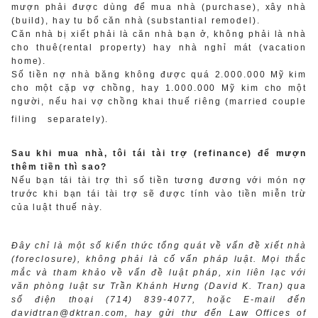
mượn phải được dùng để mua nhà (purchase), xây nhà
(build), hay tu bổ căn nhà (substantial remodel).
Căn nhà bị xiết phải là căn nhà bạn ở, không phải là nhà
cho thuê(rental property) hay nhà nghỉ mát (vacation
home).
Số tiền nợ nhà băng không được quá 2.000.000 Mỹ kim
cho một cặp vợ chồng, hay 1.000.000 Mỹ kim cho một
người, nếu hai vợ chồng khai thuế riêng (married couple
filing
separately).
Sau khi mua nhà, tôi tái tài trợ (refinance) để mượn
thêm tiền thì sao?
Nếu bạn tái tài trợ thì số tiền tương đương với món nợ
trước khi bạn tái tài trợ sẽ được tính vào tiền miễn trừ
của luật thuế này.
Đây chỉ là một số kiến thức tổng quát về vấn đề xiết nhà
(foreclosure), không phải là cố vấn pháp luật. Mọi thắc
mắc và tham khảo về vấn đề luật pháp, xin liên lạc với
văn phòng luật sư Trần Khánh Hưng (David K. Tran) qua
số điện thoại (714) 839-4077, hoặc E-mail đến
davidtran@dktran.com, hay gửi thư đến Law Offices of