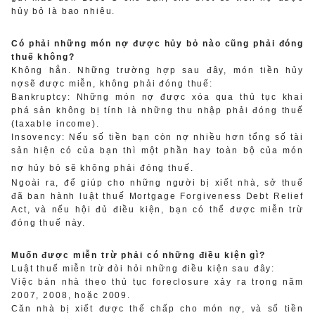
hủy bỏ là bao nhiêu.
Có phải những món nợ được hủy bỏ nào cũng phải đóng
thuế không?
Không hẳn. Những trường hợp sau đây, món tiền hủy
nợsẽ được miễn, không phải đóng thuế:
Bankruptcy: Những món nợ được xóa qua thủ tục khai
phá sản không bị tính là những thu nhập phải đóng thuế
(taxable income).
Insovency: Nếu số tiền bạn còn nợ nhiều hơn tổng số tài
sản hiện có của bạn thì một phần hay toàn bộ của món
nợ hủy bỏ sẽ không phải đóng thuế.
Ngoài ra, để giúp cho những người bị xiết nhà, sở thuế
đã ban hành luật thuế Mortgage Forgiveness Debt Relief
Act, và nếu hội đủ điều kiện, bạn có thể được miễn trừ
đóng thuế này.
Muốn được miễn trừ phải có những điều kiện gì?
Luật thuế miễn trừ đòi hỏi những điều kiện sau đây:
Việc bán nhà theo thủ tục foreclosure xảy ra trong năm
2007, 2008, hoặc 2009.
Căn nhà bị xiết được thế chấp cho món nợ, và số tiền