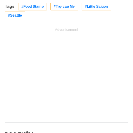
Tags
#Food Stamp
#Trợ cấp Mỹ
#Little Saigon
#Seattle
Advertisement