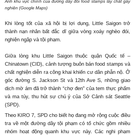
Ảnh khu vực chính của đường dây đổi food stamps lấy chất gây
nghiện (Google Maps)
Khi lòng tốt của xã hội bị lợi dụng, Little Saigon trở
thành nạn nhân bất đắc dĩ giữa vòng xoáy nghèo đói,
nghiện ngập và tội phạm.
Giữa lòng khu Little Saigon thuộc quận Quốc tế –
Chinatown (CID), cảnh tượng buôn bán food stamps và
chất nghiện diễn ra công khai khiến cư dân phẫn nộ. Ở
góc đường S. Jackson St và 12th Ave S, những giao
dịch mờ ám đã trở thành “chợ đen” của tem thực phẩm
và ma túy, thu hút sự chú ý của Sở Cảnh sát Seattle
(SPD).
Theo KIRO 7, SPD cho biết họ đang mở rộng cuộc điều
tra về một đường dây tội phạm có tổ chức gồm nhiều
nhóm hoạt động quanh khu vực này. Các nghi phạm