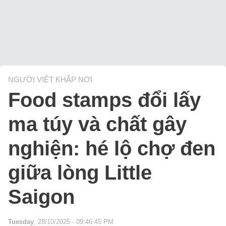
NGƯỜI VIỆT KHẮP NƠI
Food stamps đổi lấy
ma túy và chất gây
nghiện: hé lộ chợ đen
giữa lòng Little
Saigon
Tuesday
, 28/10/2025 - 09:46:45 PM