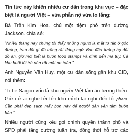
Tin tức này khiến nhiều cư dân trong khu vực – đặc
biệt là người Việt – vừa phẫn nộ vừa lo lắng:
Bà Trần Kim Hoa, chủ một tiệm phở trên đường
Jackson, chia sẻ:
“Nhiều tháng nay chúng tôi thấy những người lạ mặt tụ tập ở góc
đường, trao đổi gì đó trông rất đáng ngờ. Ban đầu tưởng họ đổi
đồ ăn, giờ mới biết là buôn food stamps và dính đến ma túy. Cả
khu buổi tối trở nên rất mất an toàn.”
Anh Nguyễn Văn Huy, một cư dân sống gần khu CID,
nói thêm:
“Little Saigon vốn là khu người Việt làm ăn lương thiện.
Giờ cứ ai nghe tới tên khu mình lại nghĩ đến tội
phạm.
Cần phải dẹp sạch mấy bọn này để người dân yên tâm buôn
bán.”
Nhiều người cũng kêu gọi chính quyền thành phố và
SPD phải tăng cường tuần tra, đồng thời hỗ trợ các