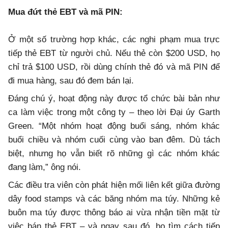
Mua đứt thẻ EBT và mã PIN:
Ở một số trường hợp khác, các nghi phạm mua trực
tiếp thẻ EBT từ người chủ. Nếu thẻ còn $200 USD, họ
chỉ trả $100 USD, rồi dùng chính thẻ đó và mã PIN để
đi mua hàng, sau đó đem bán lại.
Đáng chú ý, hoạt động này được tổ chức bài bản như
ca làm việc trong một công ty – theo lời Đại úy Garth
Green. “Một nhóm hoạt động buổi sáng, nhóm khác
buổi chiều và nhóm cuối cùng vào ban đêm. Dù tách
biệt, nhưng họ vẫn biết rõ những gì các nhóm khác
đang làm,” ông nói.
Các điều tra viên còn phát hiện mối liên kết giữa đường
dây food stamps và các băng nhóm ma túy. Những kẻ
buôn ma túy được thông báo ai vừa nhận tiền mặt từ
việc bán thẻ EBT – và ngay sau đó, họ tìm cách tiếp