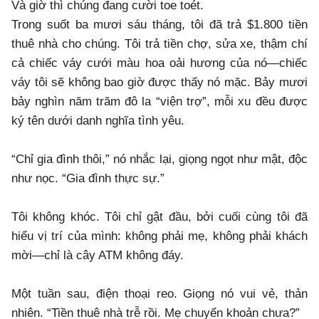
​Và giờ thì chúng đang cười toe toét.
​Trong suốt ba mươi sáu tháng, tôi đã trả $1.800 tiền
thuê nhà cho chúng. Tôi trả tiền chợ, sửa xe, thậm chí
cả chiếc váy cưới màu hoa oải hương của nó—chiếc
váy tôi sẽ không bao giờ được thấy nó mặc. Bảy mươi
bảy nghìn năm trăm đô la “viện trợ”, mỗi xu đều được
ký tên dưới danh nghĩa tình yêu.
​“Chỉ gia đình thôi,” nó nhắc
lại, giọng ngọt như mật, độc
như nọc. “Gia đình thực sự.”
​Tôi không khóc. Tôi chỉ gật đầu, bởi cuối cùng tôi đã
hiểu vị trí của mình: không phải mẹ, không phải khách
mời—chỉ là cây ATM không đáy.
​Một tuần sau, điện thoại reo. Giọng nó vui vẻ, thản
nhiên. “Tiền thuê nhà trễ rồi. Mẹ chuyển khoản chưa?”