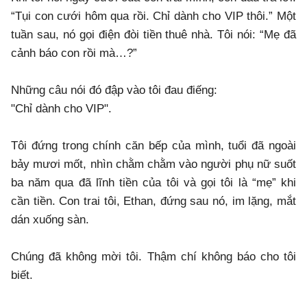
“Tụi con cưới hôm qua rồi. Chỉ dành cho VIP thôi.” Một
tuần sau, nó gọi điện đòi tiền thuê nhà. Tôi nói: “Mẹ đã
cảnh báo con rồi mà…?”
​Những câu nói đó đập vào tôi đau điếng:
"​Chỉ dành cho VIP".
​Tôi đứng trong chính căn bếp của mình, tuổi đã ngoài
bảy mươi mốt, nhìn chằm chằm vào người phụ nữ suốt
ba năm qua đã lĩnh tiền của tôi và gọi tôi là “mẹ” khi
cần tiền. Con trai tôi, Ethan, đứng sau nó, im lặng, mắt
dán xuống sàn.
​Chúng đã không mời tôi. Thậm chí không báo cho tôi
biết.