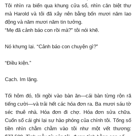
​Tôi nhìn ra biển qua khung cửa sổ, nhìn căn biệt thự
mà Harold và tôi đã xây nên bằng bốn mươi năm lao
động và năm mươi năm tin tưởng.
“Mẹ đã cảnh báo con rồi mà?” tôi nói khẽ.
​Nó khựng lại. “Cảnh báo con chuyện gì?”
​“Điều kiện.”
​Cạch. Im lặng.
​Tối hôm đó, tôi ngồi vào bàn ăn—cái bàn từng rộn rã
tiếng cười—và trải hết các hóa đơn ra. Ba mươi sáu tờ
séc thuê nhà. Hóa đơn đi chợ. Hóa đơn sửa chữa.
Cuốn sổ cái ghi lại sự hào phóng của chính tôi. Tổng số
tiền nhìn chằm chằm vào tôi như một vết thương: