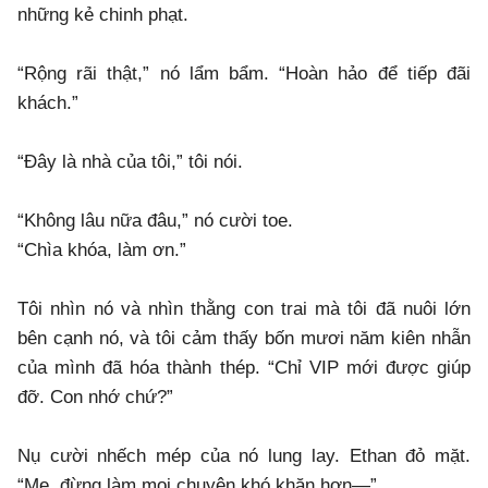
những kẻ chinh phạt.
​“Rộng rãi thật,” nó lẩm bẩm. “Hoàn hảo để tiếp đãi
khách.”
​“Đây là nhà của tôi,” tôi nói.
​“Không lâu nữa đâu,” nó cười toe.
“Chìa khóa, làm ơn.”
​Tôi nhìn nó và nhìn thằng con trai mà tôi đã nuôi lớn
bên cạnh nó, và tôi cảm thấy bốn mươi năm kiên nhẫn
của mình đã hóa thành thép. “Chỉ VIP mới được giúp
đỡ. Con nhớ chứ?”
​Nụ cười nhếch mép của nó lung lay. Ethan đỏ mặt.
“Mẹ, đừng làm mọi chuyện khó khăn hơn—”