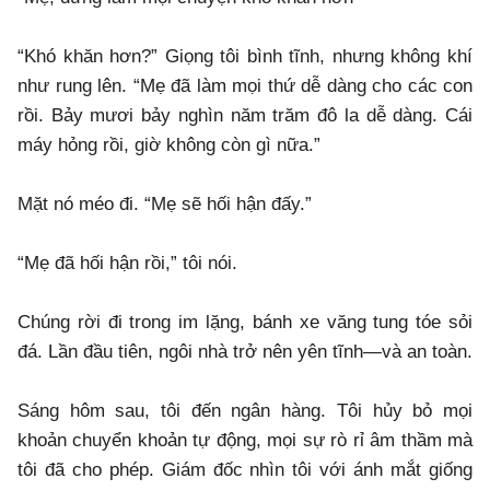
​“Khó khăn hơn?” Giọng tôi bình tĩnh, nhưng không khí
như rung lên. “Mẹ đã làm mọi thứ dễ dàng cho các con
rồi. Bảy mươi bảy nghìn năm trăm đô la dễ dàng. Cái
máy hỏng rồi, giờ không còn gì nữa.”
​Mặt nó méo đi. “Mẹ sẽ hối hận đấy.”
​“Mẹ đã hối hận rồi,” tôi nói.
​Chúng rời đi trong im lặng, bánh xe văng tung tóe sỏi
đá. Lần đầu tiên, ngôi nhà trở nên yên tĩnh—và an toàn.
​Sáng hôm sau, tôi đến ngân hàng. Tôi hủy bỏ mọi
khoản chuyển khoản tự động, mọi sự rò rỉ âm thầm mà
tôi đã cho phép. Giám đốc nhìn tôi với ánh mắt giống