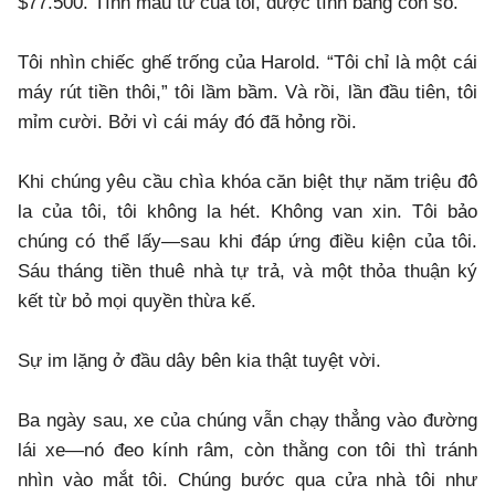
$77.500. Tình mẫu tử của tôi, được tính bằng con số.
​Tôi nhìn chiếc ghế trống của Harold. “Tôi chỉ là một cái
máy rút tiền thôi,” tôi lầm bầm. Và rồi, lần đầu tiên, tôi
mỉm cười. Bởi vì cái máy đó đã hỏng rồi.
​Khi chúng yêu cầu chìa khóa căn biệt thự năm triệu đô
la của tôi, tôi không la hét. Không van xin. Tôi bảo
chúng có thể lấy—sau khi đáp ứng điều kiện của tôi.
Sáu tháng tiền thuê nhà tự trả, và một thỏa thuận ký
kết từ bỏ mọi quyền thừa kế.
​Sự im lặng ở đầu dây bên kia thật tuyệt vời.
​Ba ngày sau, xe của chúng vẫn chạy thẳng vào đường
lái xe—nó đeo kính râm, còn thằng con tôi thì tránh
nhìn vào mắt tôi. Chúng bước qua cửa nhà tôi như