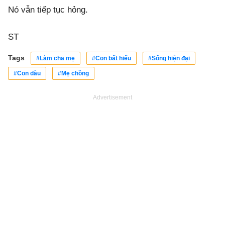
Nó vẫn tiếp tục hỏng.
ST
Tags
#Làm cha mẹ
#Con bất hiếu
#Sống hiện đại
#Con dâu
#Mẹ chồng
Advertisement