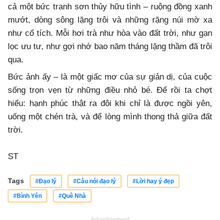
cả một bức tranh sơn thủy hữu tình – ruộng đồng xanh
mướt, dòng sông lặng trôi và những rặng núi mờ xa
như cổ tích. Mỗi hơi trà như hòa vào đất trời, như gạn
lọc ưu tư, như gợi nhớ bao năm tháng lặng thầm đã trôi
qua.
Bức ảnh ấy – là một giấc mơ của sự giản dị, của cuộc
sống trọn vẹn từ những điều nhỏ bé. Để rồi ta chợt
hiểu: hạnh phúc thật ra đôi khi chỉ là được ngồi yên,
uống một chén trà, và để lòng mình thong thả giữa đất
trời.
ST
Tags
#Đạo lý
#Câu nói đạo lý
#Lời hay ý đẹp
#Bình Yên
#Quê Nhà
Advertisement