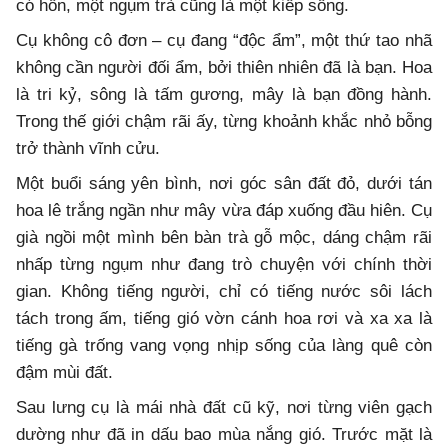
có hồn, một ngụm trà cũng là một kiếp sống.
Cụ không cô đơn – cụ đang “độc ẩm”, một thứ tao nhã
không cần người đối ẩm, bởi thiên nhiên đã là bạn. Hoa
là tri kỷ, sông là tấm gương, mây là bạn đồng hành.
Trong thế giới chậm rãi ấy, từng khoảnh khắc nhỏ bỗng
trở thành vĩnh cửu.
Một buổi sáng yên bình, nơi góc sân đất đỏ, dưới tán
hoa lê trắng ngần như mây vừa đáp xuống đầu hiên. Cụ
già ngồi một mình bên bàn trà gỗ mộc, dáng chậm rãi
nhấp từng ngụm như đang trò chuyện với chính thời
gian. Không tiếng người, chỉ có tiếng nước sôi lách
tách trong ấm, tiếng gió vờn cánh hoa rơi và xa xa là
tiếng gà trống vang vọng nhịp sống của làng quê còn
đậm mùi đất.
Sau lưng cụ là mái nhà đất cũ kỹ, nơi từng viên gạch
dường như đã in dấu bao mùa nắng gió. Trước mặt là