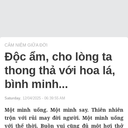
CẢM NIỆM GIỮA ĐỜI
Độc ẩm, cho lòng ta
thong thả với hoa lá,
bình minh...
Saturday
, 12/04/2025 - 06:39:55 AM
Một mình uống. Một mình say. Thiên nhiên
trộn với rủi may đời người. Một mình uống
với thế thời. Buồn vui cũng đủ một hơi thở