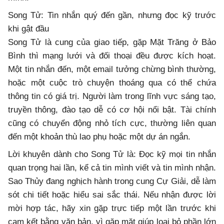
Song Tử: Tin nhắn quý đến gần, nhưng đọc kỹ trước
khi gật đầu
Song Tử là cung của giao tiếp, gặp Mặt Trăng ở Bảo
Bình thì mạng lưới và đối thoại đều được kích hoạt.
Một tin nhắn đến, một email tưởng chừng bình thường,
hoặc một cuộc trò chuyện thoáng qua có thể chứa
thông tin có giá trị. Người làm trong lĩnh vực sáng tạo,
truyền thông, đào tạo dễ có cơ hội nổi bật. Tài chính
cũng có chuyển động nhỏ tích cực, thường liên quan
đến một khoản thù lao phụ hoặc một dự án ngắn.
Lời khuyên dành cho Song Tử là: Đọc kỹ mọi tin nhắn
quan trọng hai lần, kể cả tin mình viết và tin mình nhận.
Sao Thủy đang nghịch hành trong cung Cự Giải, dễ làm
sót chi tiết hoặc hiểu sai sắc thái. Nếu nhận được lời
mời hợp tác, hãy xin gặp trực tiếp một lần trước khi
cam kết bằng văn bản, vì gặp mặt giúp loại bỏ phần lớn