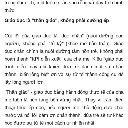
trong đại dịch, một kiểu tri ân sáo rỗng và đầy tính hình
thức.
Giáo dục là "thân giáo", không phải cưỡng ép
Cốt lõi của giáo dục là "dục nhân" (nuôi dưỡng con
người), không phải "tú kỷ" (khoe mẽ bản thân). Giáo
dục chân chính là nuôi dưỡng tâm hồn trẻ, không phải
hoàn thành "KPI diễn xuất" của cha mẹ. Kiểu "giáo dục
trình diễn" này chỉ khiến đứa trẻ đánh mất sự chân
thành, biến lòng biết ơn và sự tử tế thành công cụ để
lấy lòng người lớn.
"Thân giáo" - giáo dục bằng hành động thực tế của cha
mẹ luôn là nền tảng bền vững nhất. Thay vì cầm điện
thoại thúc ép con, nếu người mẹ chủ động đưa chai
nước và nói lời cảm ơn chân thành, đứa trẻ sẽ tự khắc
học được sự tử tế một cách tự nhiên nhất.