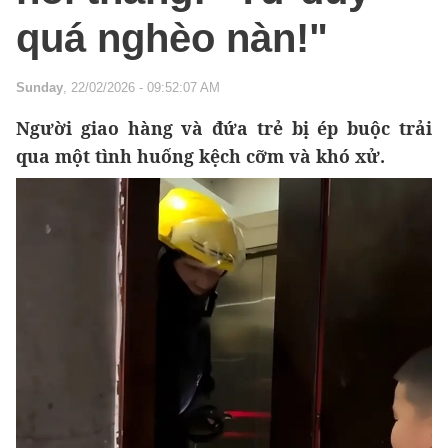
quá nghèo nàn!"
Sunday
, 22/02/2026 - 09:52:07 AM
Người giao hàng và đứa trẻ bị ép buộc trải
qua một tình huống kệch cỡm và khó xử.