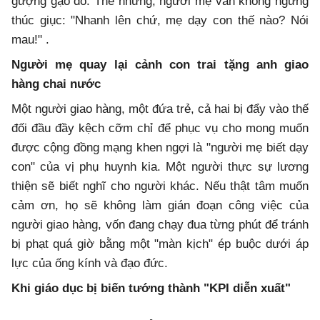
gượng gạo đó. Thế nhưng, người mẹ vẫn không ngừng
thúc giục: "Nhanh lên chứ, mẹ dạy con thế nào? Nói
mau!" .
Người mẹ quay lại cảnh con trai tặng anh giao
hàng chai nước
Một người giao hàng, một đứa trẻ, cả hai bị đẩy vào thế
đối đầu đầy kệch cỡm chỉ để phục vụ cho mong muốn
được cộng đồng mạng khen ngợi là "người mẹ biết dạy
con" của vị phụ huynh kia. Một người thực sự lương
thiện sẽ biết nghĩ cho người khác. Nếu thật tâm muốn
cảm ơn, họ sẽ không làm gián đoạn công việc của
người giao hàng, vốn đang chạy đua từng phút để tránh
bị phạt quá giờ bằng một "màn kịch" ép buộc dưới áp
lực của ống kính và đạo đức.
Khi giáo dục bị biến tướng thành "KPI diễn xuất"