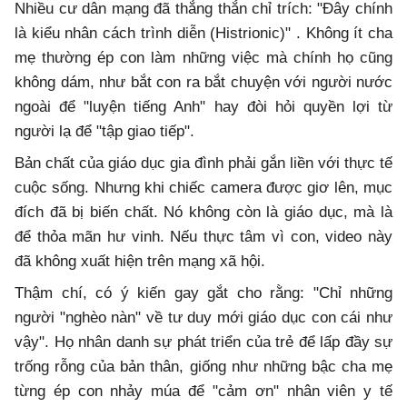
Nhiều cư dân mạng đã thẳng thắn chỉ trích: "Đây chính
là kiểu nhân cách trình diễn (Histrionic)" . Không ít cha
mẹ thường ép con làm những việc mà chính họ cũng
không dám, như bắt con ra bắt chuyện với người nước
ngoài để "luyện tiếng Anh" hay đòi hỏi quyền lợi từ
người lạ để "tập giao tiếp".
Bản chất của giáo dục gia đình phải gắn liền với thực tế
cuộc sống. Nhưng khi chiếc camera được giơ lên, mục
đích đã bị biến chất. Nó không còn là giáo dục, mà là
để thỏa mãn hư vinh. Nếu thực tâm vì con, video này
đã không xuất hiện trên mạng xã hội.
Thậm chí, có ý kiến gay gắt cho rằng: "Chỉ những
người "nghèo nàn" về tư duy mới giáo dục con cái như
vậy". Họ nhân danh sự phát triển của trẻ để lấp đầy sự
trống rỗng của bản thân, giống như những bậc cha mẹ
từng ép con nhảy múa để "cảm ơn" nhân viên y tế