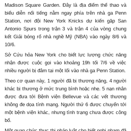
Madison Square Garden. Đây là địa điểm thể thao và
biểu diễn nổi tiếng nằm ngay phía trên nhà ga Penn
Station, nơi đội New York Knicks dự kiến gặp San
Antonio Spurs trong trận 3 và trận 4 của vòng chung
kết Giải bóng rổ nhà nghề Mỹ (NBA) vào ngày 8/6 và
10/6.
Sở Cứu hỏa New York cho biết lực lượng chức năng
nhận được cuộc gọi vào khoảng 19h tối 7/6 về việc
nhiều người bị đâm tại một lối vào nhà ga Penn Station.
Theo cơ quan này, 1 người đã bị thương nặng, 4 người
khác bị thương ở mức trung bình hoặc nhẹ. 5 nạn nhân
được đưa tới Bệnh viện Bellevue và các vết thương
không đe dọa tính mạng. Người thứ 6 được chuyển tới
một bệnh viện khác, nhưng tình trạng chưa được công
bố.
Một quan chức thực thi pháp luật cho biết nghi phạm đã