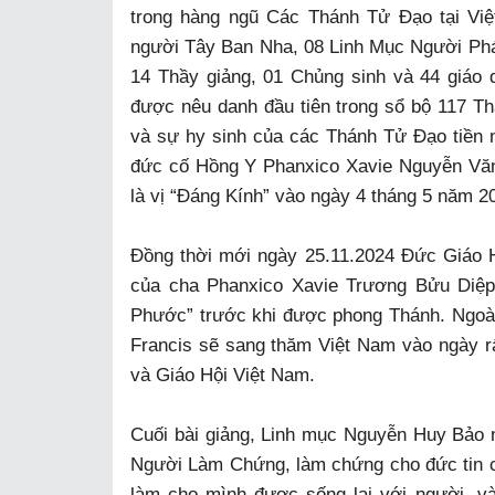
trong hàng ngũ Các Thánh Tử Đạo tại V
người Tây Ban Nha, 08 Linh Mục Người Phá
14 Thầy giảng, 01 Chủng sinh và 44 giáo
được nêu danh đầu tiên trong sổ bộ 117 Th
và sự hy sinh của các Thánh Tử Đạo tiền 
đức cố Hồng Y Phanxico Xavie Nguyễn Vă
là vị “Đáng Kính” vào ngày 4 tháng 5 năm 2
Đồng thời mới ngày 25.11.2024 Đức Giáo 
của cha Phanxico Xavie Trương Bửu Diệp.
Phước” trước khi được phong Thánh. Ngoài
Francis sẽ sang thăm Việt Nam vào ngày rấ
và Giáo Hội Việt Nam.
Cuối bài giảng, Linh mục Nguyễn Huy Bảo n
Người Làm Chứng, làm chứng cho đức tin c
làm cho mình được sống lại với người, v