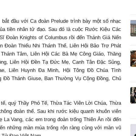
 bắt đầu với Ca đoàn Prelude trình bày một số nhạc
của tiền nhân tử đạo. Sau đó là cuộc Rước Kiệu Các
Sĩ Đoàn Knights of Columbus rồi đến Thánh Giá Nến
ên Đoàn Thiếu Nhi Thánh Thể, Liên Hội Bảo Trợ Phát
nh Thánh Tâm, Liên Hội Các Bà Mẹ Công Giáo, Thăng
Đồng, Liên Hội Đền Tạ Đức Mẹ, Canh Tân Đặc Sủng,
riae, Liên Huynh Đa Minh, Hội Tông Đồ Chúa Tình
g Đồ Thánh Giuse, Ban Thường Vụ Cộng Đồng, Chủ
tế, quý Thầy Phó Tế, Thừa Tác Viên Lời Chúa, Thừa
hông đoàn thể. Sau khi rước kiệu quanh khuôn viên
ẹ La Vang, các em trong đoàn trống Thiên Ân rồi đến
iến những màn múa trống rộn ràng cùng với màn vũ
h Tử Đạo Việt Nam.