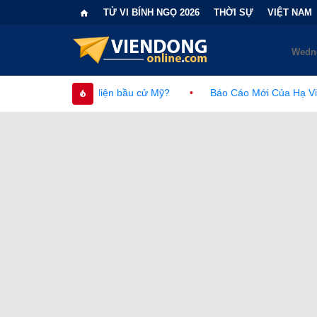
TỬ VI BÍNH NGỌ 2026
THỜI SỰ
VIỆT NAM
n bầu cử Mỹ?
•
Báo Cáo Mới Của Hạ Viện Mỹ Và Tranh Cãi Về 