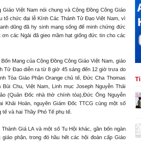
g Giáo Việt Nam nói chung và Cộng Đồng Công Giáo
u tổ chức đại lễ Kính Các Thánh Tử Đạo Việt Nam, vì
 anh dũng đã hy sinh mạng sống để minh chứng đức
ết ơn các Ngài đã gieo mầm hạt giống đức tin cho các
à Bổn Mạng của Cộng Đồng Công Giáo Việt Nam, giáo
 Tử Đạo diễn ra từ 8 giờ 45 sáng đến 12 giờ trưa do
nh Tòa Giáo Phận Orange chủ tế, Đức Cha Thomas
T
 Bùi Chu, Việt Nam, Linh mục Joseph Nguyễn Thái
ảo (Quản Đốc nhà thờ chính tòa),Đức Ông Nguyễn
Mai Khải Hoàn, nguyên Giám Đốc TTCG cùng một số
 tế và hai Thầy Phó Tế phụ tế.
 Thánh Giá LA và một số Tu Hội khác, gần bốn ngàn
 giáo phận, trong đó hầu hết các hội đoàn cấp Giáo