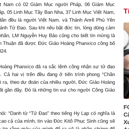
iệt Nam có 02 Giám Mục người Pháp, 06 Giám Mục
T
p, 05 Linh Mục Tây Ban Nha, 37 Linh Mục Việt Nam,
 dân đều là người Việt Nam. và Thánh Anrê Phú Yên
ánh Tử Đạo. Sau khi nêu bật đức tin, lòng dũng cảm
nhân, LM Nguyễn Huy Bảo cũng cho biết tin mừng là
n Thuận đã được Đức Giáo Hoàng Phanxico công bố
024.
Hoàng Phanxico đã ra sắc lệnh công nhận sự tử đạo
 Cả hai vị trên đều đang ở tiến trình phong “Chân
 ra, theo dự đoán của nhiều người, Đức Giáo Hoàng
t gần đây. Đó là những tin vui cho người Công Giáo
F
ói: “Danh từ “Tử Đạo” theo tiếng Hy Lạp có nghĩa là
C
ao cả của mình, tin vào Đức Kitô Phục Sinh cũng sẽ
X
à tin rằng máu của mình đổ ra sẽ là nhân chứng để