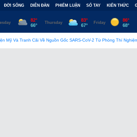
ĐỜI SỐNG
DIỄN ĐÀN
PHIẾM LUẬN
SỔ TAY
KIẾN THỨC
Nguồn Gốc SARS-CoV-2 Từ Phòng Thí Nghiệm
•
FCC Chính Thức