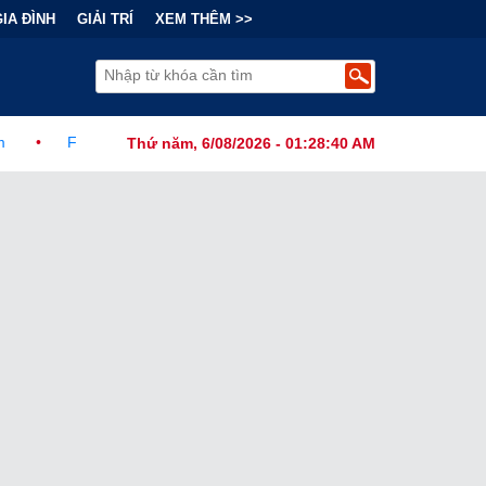
GIA ĐÌNH
GIẢI TRÍ
XEM THÊM >>
 Ban Hành Lệnh Cấm Robot Hút Bụi Thông Minh Sản Xuất Tại Nước N
Thứ năm, 6/08/2026 - 01:28:42 AM