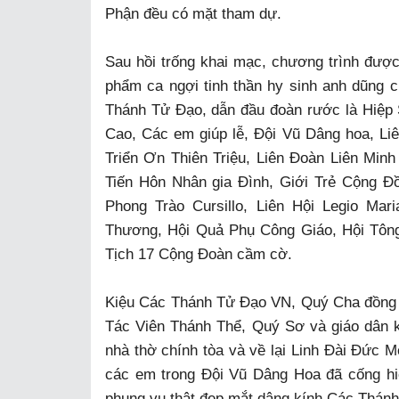
Phận đều có mặt tham dự.
Sau hồi trống khai mạc, chương trình được
phẩm ca ngợi tinh thần hy sinh anh dũng 
Thánh Tử Đạo, dẫn đầu đoàn rước là Hiệp 
Cao, Các em giúp lễ, Đội Vũ Dâng hoa, Li
Triển Ơn Thiên Triệu, Liên Đoàn Liên Mi
Tiến Hôn Nhân gia Đình, Giới Trẻ Cộng 
Phong Trào Cursillo, Liên Hội Legio Ma
Thương, Hội Quả Phụ Công Giáo, Hội Tôn
Tịch 17 Cộng Đoàn cầm cờ.
Kiệu Các Thánh Tử Đạo VN, Quý Cha đồng 
Tác Viên Thánh Thể, Quý Sơ và giáo dân k
nhà thờ chính tòa và về lại Linh Đài Đức M
các em trong Đội Vũ Dâng Hoa đã cống h
phụng vụ thật đẹp mắt dâng kính Các Thán