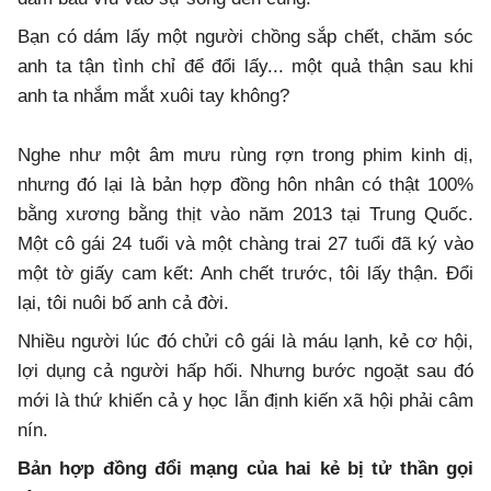
​Bạn có dám lấy một người chồng sắp chết, chăm sóc
anh ta tận tình chỉ để đổi lấy... một quả thận sau khi
anh ta nhắm mắt xuôi tay không?
​Nghe như một âm mưu rùng rợn trong phim kinh dị,
nhưng đó lại là bản hợp đồng hôn nhân có thật 100%
bằng xương bằng thịt vào năm 2013 tại Trung Quốc.
Một cô gái 24 tuổi và một chàng trai 27 tuổi đã ký vào
một tờ giấy cam kết: Anh chết trước, tôi lấy thận. Đổi
lại, tôi nuôi bố anh cả đời.
​Nhiều người lúc đó chửi cô gái là máu lạnh, kẻ cơ hội,
lợi dụng cả người hấp hối. Nhưng bước ngoặt sau đó
mới là thứ khiến cả y học lẫn định kiến xã hội phải câm
nín.
​Bản hợp đồng đổi mạng của hai kẻ bị tử thần gọi