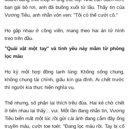
bạn gái bỏ rơi, anh đã buông xuôi từ lâu. Thấy tin của
Vương Tiêu, anh nhắn vỏn vẹn: "Tôi có thể cưới cô."
​Họ gặp nhau ở công viên, mang theo hai án tử hình
treo trên đầu.
​"Quái vật một tay" và tình yêu nảy mầm từ phòng
lọc máu
​Họ ký một hợp đồng lạnh lùng: Không sống chung,
không chung tài chính, giấu kín gia đình. Ai chết trước
thì người kia thực hiện nghĩa vụ.
​Thế nhưng, số phận lại thích trêu đùa. Hai kẻ chờ chết
ở bên nhau lại thấy... vui. Một lần đang nhắn tin, Vương
Tiêu biến mất một lúc rồi gửi cái ảnh đang cắm đầy ống
truyền máu, cười toe toét: "Đang lọc máu rồi. Tay bị cố