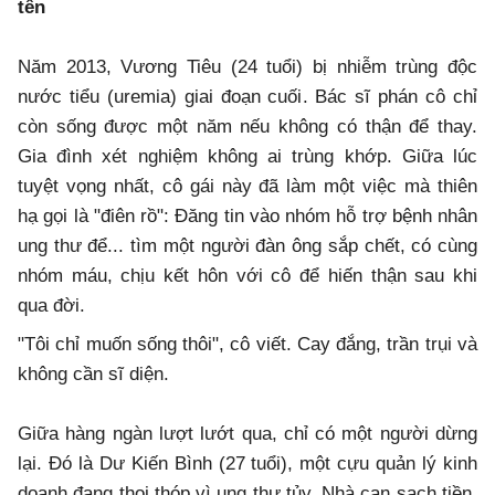
tên
​Năm 2013, Vương Tiêu (24 tuổi) bị nhiễm trùng độc
nước tiểu (uremia) giai đoạn cuối. Bác sĩ phán cô chỉ
còn sống được một năm nếu không có thận để thay.
Gia đình xét nghiệm không ai trùng khớp. Giữa lúc
tuyệt vọng nhất, cô gái này đã làm một việc mà thiên
hạ gọi là "điên rồ": Đăng tin vào nhóm hỗ trợ bệnh nhân
ung thư để... tìm một người đàn ông sắp chết, có cùng
nhóm máu, chịu kết hôn với cô để hiến thận sau khi
qua đời.
​"Tôi chỉ muốn sống thôi", cô viết. Cay đắng, trần trụi và
không cần sĩ diện.
​Giữa hàng ngàn lượt lướt qua, chỉ có một người dừng
lại. Đó là Dư Kiến Bình (27 tuổi), một cựu quản lý kinh
doanh đang thoi thóp vì ung thư tủy. Nhà cạn sạch tiền,