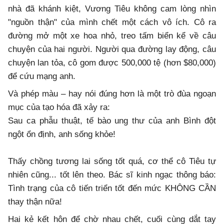
nhà đã khánh kiệt, Vương Tiêu không cam lòng nhìn
"nguồn thận" của mình chết một cách vô ích. Cô ra
đường mở một xe hoa nhỏ, treo tấm biển kể về câu
chuyện của hai người. Người qua đường lay động, câu
chuyện lan tỏa, cô gom được 500,000 tệ (hơn $80,000)
để cứu mạng anh.
​Và phép màu – hay nói đúng hơn là một trò đùa ngoạn
mục của tạo hóa đã xảy ra:
​Sau ca phẫu thuật, tế bào ung thư của anh Bình đột
ngột ổn định, anh sống khỏe!
​Thấy chồng tương lai sống tốt quá, cơ thể cô Tiêu tự
nhiên cũng... tốt lên theo. Bác sĩ kinh ngạc thông báo:
Tình trạng của cô tiến triển tốt đến mức KHÔNG CẦN
thay thận nữa!
​Hai kẻ kết hôn để chờ nhau chết, cuối cùng dắt tay