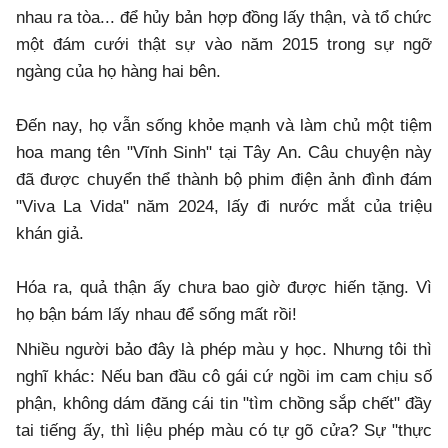
nhau ra tòa... để hủy bản hợp đồng lấy thận, và tổ chức
một đám cưới thật sự vào năm 2015 trong sự ngỡ
ngàng của họ hàng hai bên.
​Đến nay, họ vẫn sống khỏe mạnh và làm chủ một tiệm
hoa mang tên "Vĩnh Sinh" tại Tây An. Câu chuyện này
đã được chuyển thể thành bộ phim điện ảnh đình đám
"Viva La Vida" năm 2024, lấy đi nước mắt của triệu
khán giả.
​Hóa ra, quả thận ấy chưa bao giờ được hiến tặng. Vì
họ bận bám lấy nhau để sống mất rồi!
Nhiều người bảo đây là phép màu y học. Nhưng tôi thì
nghĩ khác: Nếu ban đầu cô gái cứ ngồi im cam chịu số
phận, không dám đăng cái tin "tìm chồng sắp chết" đầy
tai tiếng ấy, thì liệu phép màu có tự gõ cửa? Sự "thực