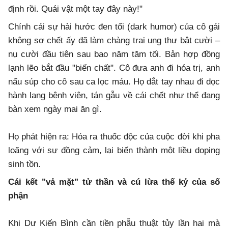
định rồi. Quái vật một tay đây này!"
​Chính cái sự hài hước đen tối (dark humor) của cô gái
không sợ chết ấy đã làm chàng trai ung thư bật cười –
nụ cười đầu tiên sau bao năm tăm tối. Bản hợp đồng
lạnh lẽo bắt đầu "biến chất". Cô đưa anh đi hóa trị, anh
nấu súp cho cô sau ca lọc máu. Họ dắt tay nhau đi dọc
hành lang bệnh viện, tán gẫu về cái chết như thể đang
bàn xem ngày mai ăn gì.
​Họ phát hiện ra: Hóa ra thuốc độc của cuộc đời khi pha
loãng với sự đồng cảm, lại biến thành một liều doping
sinh tồn.
​Cái kết "vả mặt" tử thần và cú lừa thế kỷ của số
phận
​Khi Dư Kiến Bình cần tiền phẫu thuật tủy lần hai mà