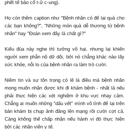
phết tế bào cổ t-ử c-ung).
Họ còn thêm caption như "Bệnh nhân có để lại quà cho
các bạn không?", "Những món quà dễ thương từ bệnh
nhân" hay "Đoán xem đây là chất gì?"
Kiểu đùa này nghe thì tưởng vô hại, nhưng lại khiến
người xem phẫn nộ dữ dội, bởi nó chẳng khác nào lấy
sức khỏe, nỗi lo của bệnh nhân ra làm trò cười.
Niềm tin và sự tôn trọng có lẽ là điều mà bệnh nhân
mong muốn nhận được khi đi khám bệnh - nhất là nếu
phải thực hiện các xét nghiệm ở khu vực nhạy cảm.
Chẳng ai muốn những "dấu vết" mình vô tình để lại trên
bàn khám bị chụp ảnh đăng lên mạng rồi cười cợt cả.
Càng không thể chấp nhận nếu hành vi đó thực hiện
bởi các nhân viên y tế.