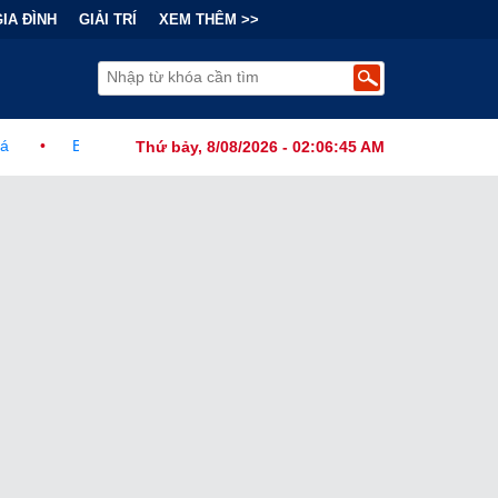
GIA ĐÌNH
GIẢI TRÍ
XEM THÊM >>
Đằng Sau "Cơn Sốt" Trà Sữa Nhượng Quyền: Lợi Nhuận Thuộc Về Ai?
Thứ bảy, 8/08/2026 - 02:06:46 AM