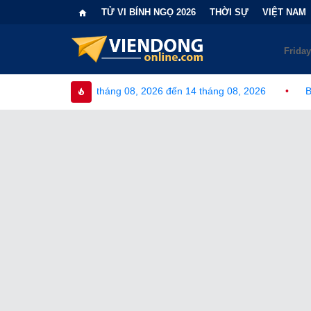
TỬ VI BÍNH NGỌ 2026
THỜI SỰ
VIỆT NAM
g 08, 2026 đến 14 tháng 08, 2026
•
Bi kịch "6 lần chọn sai nh