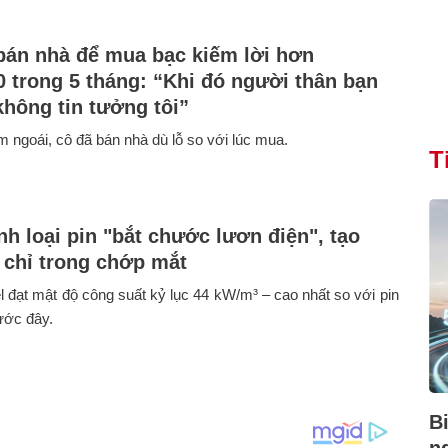
bán nhà để mua bạc kiếm lời hơn
0 trong 5 tháng: “Khi đó người thân bạn
không tin tưởng tôi”
 ngoái, cô đã bán nhà dù lỗ so với lúc mua.
T
nh loại pin "bắt chước lươn điện", tạo
t chỉ trong chớp mắt
l đạt mật độ công suất kỷ lục 44 kW/m³ – cao nhất so với pin
rước đây.
B