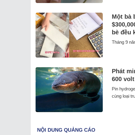
Một bà 
$300,00
bè đều 
Tháng 9 năm
Phát mi
600 vol
Pin hydroge
cùng loại t