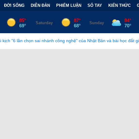
ĐỜI SỐNG
DIỄN ĐÀN
PHIẾM LUẬN
SỔ TAY
KIẾN THỨC
ánh công nghệ" của Nhật Bản và bài học đắt giá
•
Bẫy Tài Chính 