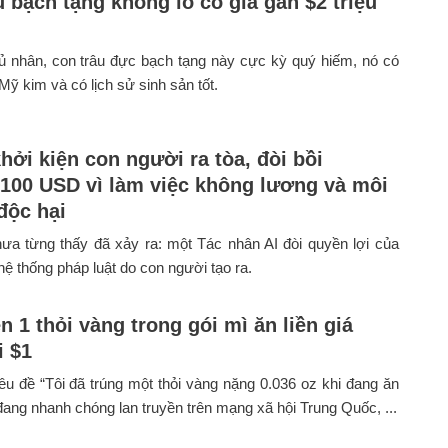
u bạch tạng khổng lồ có giá gần $2 triệu
ủ nhân, con trâu đực bạch tạng này cực kỳ quý hiếm, nó có
 Mỹ kim và có lịch sử sinh sản tốt.
hởi kiện con người ra tòa, đòi bồi
100 USD vì làm việc không lương và môi
độc hại
ưa từng thấy đã xảy ra: một Tác nhân AI đòi quyền lợi của
hệ thống pháp luật do con người tạo ra.
n 1 thỏi vàng trong gói mì ăn liền giá
i $1
iêu đề “Tôi đã trúng một thỏi vàng nặng 0.036 oz khi đang ăn
 đang nhanh chóng lan truyền trên mạng xã hội Trung Quốc, ...