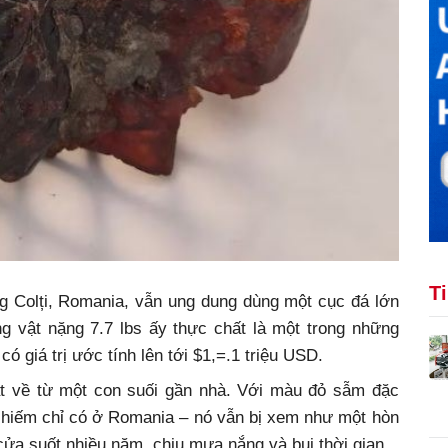
T
ng Colți, Romania, vẫn ung dung dùng một cục đá lớn
g vật nặng 7.7 lbs ấy thực chất là một trong những
có giá trị ước tính lên tới $1,=.1 triệu USD.
t về từ một con suối gần nhà. Với màu đỏ sẫm đặc
h hiếm chỉ có ở Romania – nó vẫn bị xem như một hòn
ửa suốt nhiều năm, chịu mưa nắng và bụi thời gian.