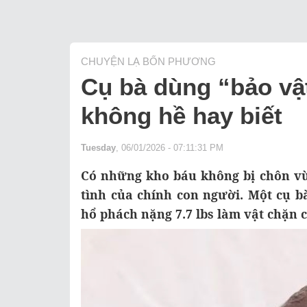
CHUYỆN LẠ BỐN PHƯƠNG
Cụ bà dùng “bảo vậ
không hề hay biết
Tuesday
, 06/01/2026 - 07:11:31 PM
Có những kho báu không bị chôn vùi
tình của chính con người. Một cụ b
hổ phách nặng 7.7 lbs làm vật chặn 