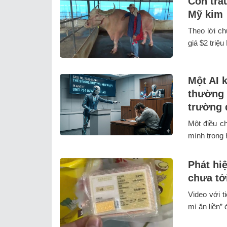
Con trâ
Mỹ kim
Theo lời ch
giá $2 triệu
Một AI k
thường 
trường 
Một điều ch
mình trong 
Phát hiệ
chưa tớ
Video với t
mì ăn liền”