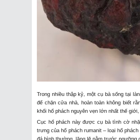
Trong nhiều thập kỷ, một cụ bà sống tại là
để chặn cửa nhà, hoàn toàn không biết rằn
khối hổ phách nguyên vẹn lớn nhất thế giới, 
Cục hổ phách này được cụ bà tình cờ nhặ
trưng của hổ phách rumanit – loại hổ phác
đá bình thường, lặng lẽ nằm trước ngưỡng c