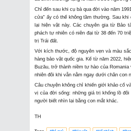
Chỉ đến sau khi cụ bà qua đời vào năm 1991
cửa” ấy có thể không tầm thường. Sau kh
lại hiện vật này. Các chuyên gia từ Bảo 
phách tự nhiên có niên đại từ 38 đến 70 tri
trị Trái đất.
Với kích thước, độ nguyên vẹn và màu sắ
hàng bảo vật quốc gia. Kể từ năm 2022, hiện
Buzău, trở thành niềm tự hào của Romania 
nhiên đôi khi vẫn nằm ngay dưới chân con 
Câu chuyện không chỉ khiến giới khảo cổ và 
vị của đời sống: những giá trị khổng lồ đôi 
người biết nhìn lại bằng con mắt khác.
TH
Tags