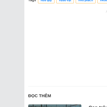
#Đá quý
#Bảo vật
#Hổ phách
#Rom
ĐỌC THÊM