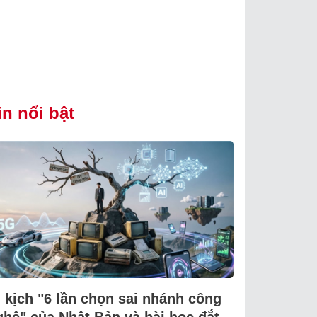
in nổi bật
i kịch "6 lần chọn sai nhánh công