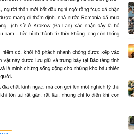
, người thân mới bắt đầu nghi ngờ rằng “cục đá chặn
i được mang đi thẩm định, nhà nước Romania đã mua
tàng Lịch sử ở Krakow (Ba Lan) xác nhận đây là hổ
ệu năm – tức hình thành từ thời khủng long còn thống
c hiếm có, khối hổ phách nhanh chóng được xếp vào
 vật này được lưu giữ và trưng bày tại Bảo tàng tỉnh
và là minh chứng sống động cho những kho báu thiên
người.
địa chất kinh ngạc, mà còn gợi lên một nghịch lý thú
khi tồn tại rất gần, rất lâu, nhưng chỉ lộ diện khi con