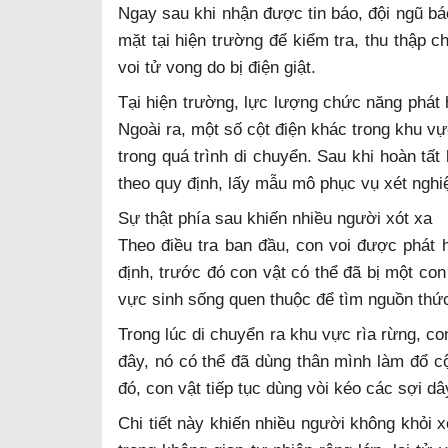
Ngay sau khi nhận được tin báo, đội ngũ bác
mặt tại hiện trường để kiểm tra, thu thập
voi tử vong do bị điện giật.
Tại hiện trường, lực lượng chức năng phát h
Ngoài ra, một số cột điện khác trong khu vự
trong quá trình di chuyển. Sau khi hoàn tấ
theo quy định, lấy mẫu mô phục vụ xét nghi
Sự thật phía sau khiến nhiều người xót xa
Theo điều tra ban đầu, con voi được phát 
định, trước đó con vật có thể đã bị một con
vực sinh sống quen thuộc để tìm nguồn thứ
Trong lúc di chuyển ra khu vực rìa rừng, co
đây, nó có thể đã dùng thân mình làm đổ cộ
đó, con vật tiếp tục dùng vòi kéo các sợi dâ
Chi tiết này khiến nhiều người không khỏi 