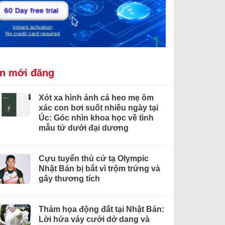
in mới đăng
Xót xa hình ảnh cá heo mẹ ôm
xác con bơi suốt nhiều ngày tại
Úc: Góc nhìn khoa học về tình
mẫu tử dưới đại dương
Cựu tuyển thủ cử tạ Olympic
Nhật Bản bị bắt vì trộm trứng và
gây thương tích
Thảm họa động đất tại Nhật Bản:
Lời hứa váy cưới dở dang và