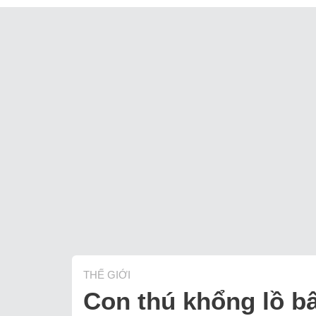
THẾ GIỚI
Con thú khổng lồ bấ