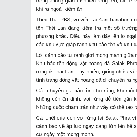
trong không gian tự nhiên rộng lớn, lại tử
khi ra ngoài kiếm ăn.
Theo Thai PBS, vụ việc tại Kanchanaburi cũ
tồn Thái Lan đang kiểm tra một số trường
phương khác. Điều này làm dấy lên lo ngại
các khu vực giáp ranh khu bảo tồn và khu d
Lời cảnh báo từ ranh giới mong manh giữa 
Khu bảo tồn động vật hoang dã Salak Phra
rừng ở Thái Lan. Tuy nhiên, giống nhiều vù
tình trạng động vật hoang dã di chuyển ra n
Các chuyên gia bảo tồn cho rằng, khi môi 
không còn ổn định, voi rừng dễ tiến gần 
Những cuộc chạm trán như vậy có thể tạo ra
Cái chết của con voi rừng tại Salak Phra vì
cảnh báo về áp lực ngày càng lớn lên hệ si
cư ngày một mong manh.