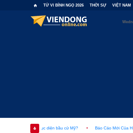
TỬ VI BÍNH NGỌ 2026
THỜI SỰ
VIỆT NAM
 cục diện bầu cử Mỹ?
•
Báo Cáo Mới Của Hạ Viện Mỹ Và Tranh 