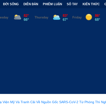
ĐỜI SỐNG
DIỄN ĐÀN
PHIẾM LUẬN
SỔ TAY
KIẾN THỨC
Cãi Về Nguồn Gốc SARS-CoV-2 Từ Phòng Thí Nghiệm
•
FCC Chí