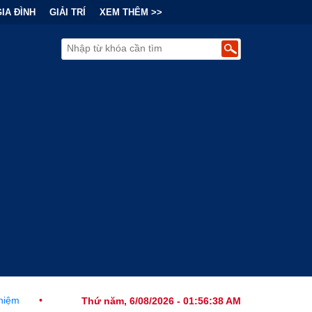
GIA ĐÌNH
GIẢI TRÍ
XEM THÊM >>
nh Thức Ban Hành Lệnh Cấm Robot Hút Bụi Thông Minh Sản Xuất Tại
Thứ năm, 6/08/2026 - 01:56:39 AM