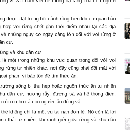
 vong vì va chạm với hệ thống hạ tầng của con người
ng được đặt trong bối cảnh rộng hơn khi cơ quan bảo
 hợp voi rừng chết gần thời điểm nhau tại các địa
 về những nguy cơ ngày càng lớn đối với voi rừng ở
ân cư.
rừng và khu dân cư
 là một trong những khu vực quan trọng đối với voi
ng rừng tự nhiên khác, nơi đây cũng phải đối mặt với
goài phạm vi bảo tồn để tìm thức ăn.
trường sống bị thu hẹp hoặc nguồn thức ăn tự nhiên
khu dân cư, nương rẫy, đường sá và hệ thống điện.
 rủi ro cho cả con người lẫn động vật.
 thế không chỉ là một vụ tai nạn đơn lẻ. Nó còn là lời
nh thái tự nhiên, khi ranh giới giữa rừng và khu dân