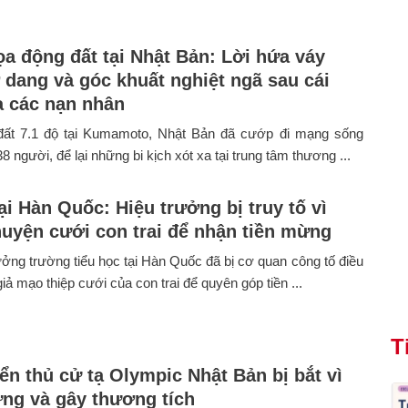
a động đất tại Nhật Bản: Lời hứa váy
 dang và góc khuất nghiệt ngã sau cái
a các nạn nhân
đất 7.1 độ tại Kumamoto, Nhật Bản đã cướp đi mạng sống
38 người, để lại những bi kịch xót xa tại trung tâm thương ...
ại Hàn Quốc: Hiệu trưởng bị truy tố vì
uyện cưới con trai để nhận tiền mừng
ưởng trường tiểu học tại Hàn Quốc đã bị cơ quan công tố điều
giả mạo thiệp cưới của con trai để quyên góp tiền ...
T
ển thủ cử tạ Olympic Nhật Bản bị bắt vì
ứng và gây thương tích