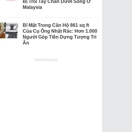
Bị Trói Tay Chân Dưới Sông Ở
Malaysia
Bí Mật Trong Căn Hộ 861 sq ft
Của Cụ Ông Nhặt Rác: Hơn 1.000
Người Góp Tiền Dựng Tượng Tri
Ân
Advertisement