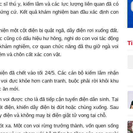
 sĩ thú y, kiểm lâm và các lực lượng liên quan đã có
 chứng cứ. Kết quả khám nghiệm ban đầu xác định con
iện một cột điện bị quật ngã, dây điện rơi xuống đất.
c cũng có dấu hiệu hư hỏng, nghi do con voi tác động
T
t khám nghiệm, cơ quan chức năng đã thu giữ ngà voi
ệm và chôn cất xác con vật.
hiện đã chết vào tối 24/5. Các cán bộ kiểm lâm nhận
 voi đực khỏe hơn cạnh tranh, buộc phải rời khỏi khu
c ăn mới.
n voi được cho là đã tiếp cận tuyến điện dân sinh. Tại
t điện, khiến dây điện bị đứt hoặc chùng xuống. Sau
y điện và không may bị điện giật tử vong tại chỗ.
xót xa. Một con voi rừng trưởng thành, vốn quen sống