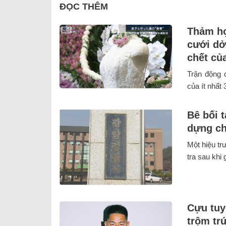
ĐỌC THÊM
Thảm họ
cưới dở
chết củ
Trận động 
của ít nhất 
Bê bối t
dựng ch
Một hiệu tr
tra sau khi 
Cựu tuy
trộm tr