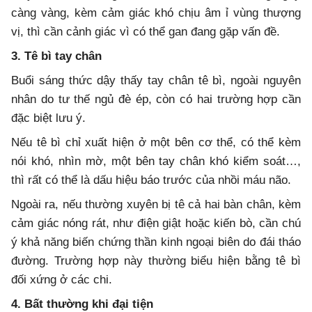
càng vàng, kèm cảm giác khó chịu âm ỉ vùng thượng
vị, thì cần cảnh giác vì có thể gan đang gặp vấn đề.
3. Tê bì tay chân
Buổi sáng thức dậy thấy tay chân tê bì, ngoài nguyên
nhân do tư thế ngủ đè ép, còn có hai trường hợp cần
đặc biệt lưu ý.
Nếu tê bì chỉ xuất hiện ở một bên cơ thể, có thể kèm
nói khó, nhìn mờ, một bên tay chân khó kiểm soát…,
thì rất có thể là dấu hiệu báo trước của nhồi máu não.
Ngoài ra, nếu thường xuyên bị tê cả hai bàn chân, kèm
cảm giác nóng rát, như điện giật hoặc kiến bò, cần chú
ý khả năng biến chứng thần kinh ngoại biên do đái tháo
đường. Trường hợp này thường biểu hiện bằng tê bì
đối xứng ở các chi.
4. Bất thường khi đại tiện