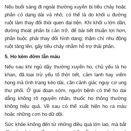
Nếu buổi sáng đi ngoài thường xuyên bị tiêu chảy hoặc
phân có dạng dài và nhỏ, có thể là do khối u đường
ruột làm thay đổi thói quen đại tiện. Khi khối u lớn dần,
đường thoát phân bị cản trở, để bài tiết thuận lợi hơn,
phân buộc phải thay đổi hình dạng; thậm chí nhu động
ruột tăng lên, gây tiêu chảy nhằm hỗ trợ thải phân.
5. Ho kèm đờm lẫn máu
Nếu sau khi ngủ dậy thường xuyên ho, chủ yếu là ho
khan, đã loại trừ yếu tố thời tiết, cảm lạnh hay viêm
họng mà tình trạng kéo dài, cần cảnh giác nguy cơ ung
thư phổi. Ở giai đoạn sớm, người bệnh có thể ho dai
dẳng không rõ nguyên nhân, thuốc ho thông thường
không hiệu quả. Về sau có thể xuất hiện ho ra máu
hoặc những cơn ho dữ dội.
Sức khỏe không đến từ những điều quá lớn lao, mà bắt