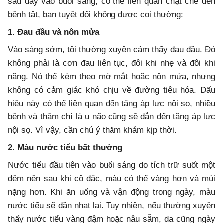
sau đây vào buổi sáng, có thể liên quan chặt chẽ đến
bệnh tật, bạn tuyệt đối không được coi thường:
1. Đau đầu và nôn mửa
Vào sáng sớm, tôi thường xuyên cảm thấy đau đầu. Đó
không phải là cơn đau liên tục, đôi khi nhẹ và đôi khi
nặng. Nó thể kèm theo mờ mắt hoặc nôn mửa, nhưng
không có cảm giác khó chịu về đường tiêu hóa. Dấu
hiệu này có thể liên quan đến tăng áp lực nội sọ, nhiều
bệnh và thậm chí là u não cũng sẽ dẫn đến tăng áp lực
nội sọ. Vì vậy, cần chú ý thăm khám kịp thời.
2. Màu nước tiểu bất thường
Nước tiểu đầu tiên vào buổi sáng do tích trữ suốt một
đêm nên sau khi cô đặc, màu có thể vàng hơn và mùi
nặng hơn. Khi ăn uống và vận động trong ngày, màu
nước tiểu sẽ dần nhạt lại. Tuy nhiên, nếu thường xuyên
thấy nước tiểu vàng đậm hoặc nâu sẫm, da cũng ngày