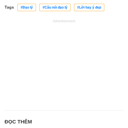
Tags
#Đạo lý
#Câu nói đạo lý
#Lời hay ý đẹp
Advertisement
ĐỌC THÊM