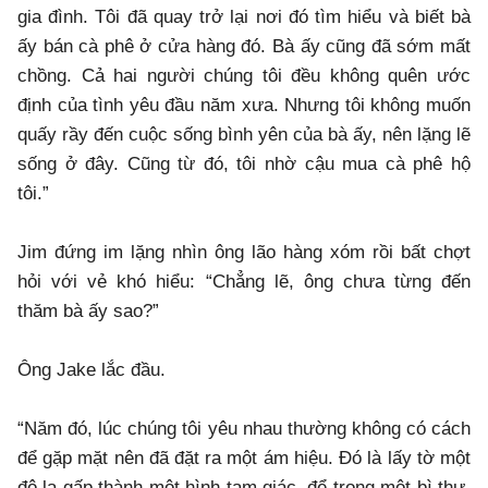
gia đình. Tôi đã quay trở lại nơi đó tìm hiểu và biết bà
ấy bán cà phê ở cửa hàng đó. Bà ấy cũng đã sớm mất
chồng. Cả hai người chúng tôi đều không quên ước
định của tình yêu đầu năm xưa. Nhưng tôi không muốn
quấy rầy đến cuộc sống bình yên của bà ấy, nên lặng lẽ
sống ở đây. Cũng từ đó, tôi nhờ cậu mua cà phê hộ
tôi.”
Jim đứng im lặng nhìn ông lão hàng xóm rồi bất chợt
hỏi với vẻ khó hiểu: “Chẳng lẽ, ông chưa từng đến
thăm bà ấy sao?”
Ông Jake lắc đầu.
“Năm đó, lúc chúng tôi yêu nhau thường không có cách
để gặp mặt nên đã đặt ra một ám hiệu. Đó là lấy tờ một
đô la gấp thành một hình tam giác, để trong một bì thư,