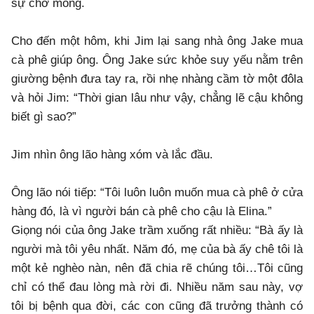
sự chờ mong.
Cho đến một hôm, khi Jim lại sang nhà ông Jake mua
cà phê giúp ông. Ông Jake sức khỏe suy yếu nằm trên
giường bệnh đưa tay ra, rồi nhẹ nhàng cầm tờ một đôla
và hỏi Jim: “Thời gian lâu như vậy, chẳng lẽ cậu không
biết gì sao?”
Jim nhìn ông lão hàng xóm và lắc đầu.
Ông lão nói tiếp: “Tôi luôn luôn muốn mua cà phê ở cửa
hàng đó, là vì người bán cà phê cho cậu là Elina.”
Giọng nói của ông Jake trầm xuống rất nhiều: “Bà ấy là
người mà tôi yêu nhất. Năm đó, mẹ của bà ấy chê tôi là
một kẻ nghèo nàn, nên đã chia rẽ chúng tôi…Tôi cũng
chỉ có thể đau lòng mà rời đi. Nhiều năm sau này, vợ
tôi bị bệnh qua đời, các con cũng đã trưởng thành có