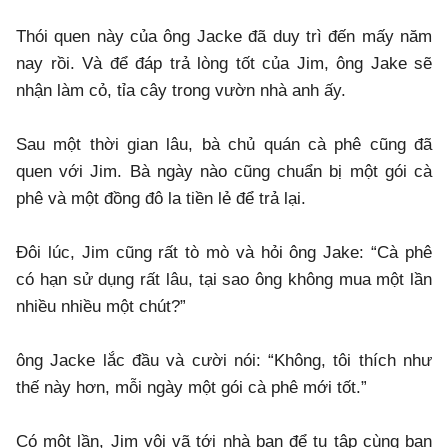
Thói quen này của ông Jacke đã duy trì đến mấy năm
nay rồi. Và để đáp trả lòng tốt của Jim, ông Jake sẽ
nhận làm cỏ, tỉa cây trong vườn nhà anh ấy.
Sau một thời gian lâu, bà chủ quán cà phê cũng đã
quen với Jim. Bà ngày nào cũng chuẩn bị một gói cà
phê và một đồng đô la tiền lẻ để trả lại.
Đôi lúc, Jim cũng rất tò mò và hỏi ông Jake: “Cà phê
có hạn sử dụng rất lâu, tại sao ông không mua một lần
nhiều nhiều một chút?”
ông Jacke lắc đầu và cười nói: “Không, tôi thích như
thế này hơn, mỗi ngày một gói cà phê mới tốt.”
Có một lần, Jim vội vã tới nhà bạn để tụ tập cùng bạn