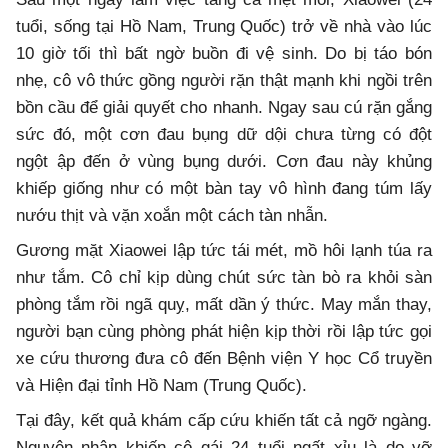
tuổi, sống tại Hồ Nam, Trung Quốc) trở về nhà vào lúc
10 giờ tối thì bất ngờ buồn đi vệ sinh. Do bị táo bón
nhẹ, cô vô thức gồng người rặn thật mạnh khi ngồi trên
bồn cầu để giải quyết cho nhanh. Ngay sau cú rặn gắng
sức đó, một cơn đau bụng dữ dội chưa từng có đột
ngột ập đến ở vùng bụng dưới. Cơn đau này khủng
khiếp giống như có một bàn tay vô hình đang túm lấy
nướu thịt và vặn xoắn một cách tàn nhẫn.
Gương mặt Xiaowei lập tức tái mét, mồ hôi lạnh túa ra
như tắm. Cô chỉ kịp dùng chút sức tàn bò ra khỏi sàn
phòng tắm rồi ngã quỵ, mất dần ý thức. May mắn thay,
người bạn cùng phòng phát hiện kịp thời rồi lập tức gọi
xe cứu thương đưa cô đến Bệnh viện Y học Cổ truyền
và Hiện đại tỉnh Hồ Nam (Trung Quốc).
Tại đây, kết quả khám cấp cứu khiến tất cả ngỡ ngàng.
Nguyên nhân khiến cô gái 24 tuổi ngất xỉu là do vỡ