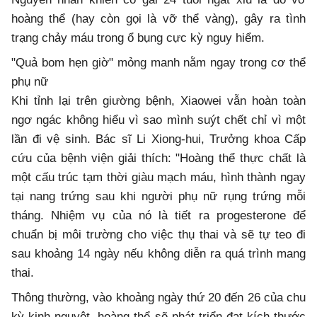
hoàng thể (hay còn gọi là vỡ thể vàng), gây ra tình
trạng chảy máu trong ổ bụng cực kỳ nguy hiểm.
"Quả bom hẹn giờ" mỏng manh nằm ngay trong cơ thể
phụ nữ
Khi tỉnh lại trên giường bệnh, Xiaowei vẫn hoàn toàn
ngơ ngác không hiểu vì sao mình suýt chết chỉ vì một
lần đi vệ sinh. Bác sĩ Li Xiong-hui, Trưởng khoa Cấp
cứu của bệnh viện giải thích: "Hoàng thể thực chất là
một cấu trúc tạm thời giàu mạch máu, hình thành ngay
tại nang trứng sau khi người phụ nữ rụng trứng mỗi
tháng. Nhiệm vụ của nó là tiết ra progesterone để
chuẩn bị môi trường cho việc thụ thai và sẽ tự teo đi
sau khoảng 14 ngày nếu không diễn ra quá trình mang
thai.
Thông thường, vào khoảng ngày thứ 20 đến 26 của chu
kỳ kinh nguyệt, hoàng thể sẽ phát triển đạt kích thước