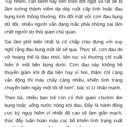
Tuy nhiên, căn bệnh này tiến triển đột ngột và rất dễ bị
lầm tưởng thành viêm dạ dày ruột cấp tính hoặc đau
bụng kinh thông thường. Khi đối mặt với cơn đau bụng
dữ dội, nhiều người vẫn đang mắc phải những sai lầm
chết người do thói quen chủ quan.
Sai lầm phổ biến nhất là cố chấp chịu đựng với suy
nghĩ rằng đau bụng một lát sẽ qua. Thực tế, cơn đau do
vỡ hoàng thể là đau nhói, liên tục và thường chỉ xuất
hiện ở một bên bụng dưới. Cơn đau này không hề
thuyên giảm khi đi đại tiện hay xì hơi, thậm chí càng
vận động thì máu chảy càng nhiều, khiến tình trạng
chuyển biến ngày một tồi tệ hơn", bác sĩ Li nhấn mạnh.
Theo bà, nhiều bạn trẻ còn có thói quen chườm ấm
bụng hoặc uống nước nóng khi đau. Đây là hành động
cực kỳ nguy hiểm vì nhiệt độ cao sẽ làm giãn mạch,
thúc đẩy tuần hoàn máu cục bộ khiến tình trạng xuất