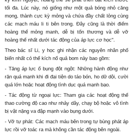
tối đa. Lúc này, nó giống như một quả bóng nhỏ căng
mọng, thành cực kỳ mỏng và chứa đầy chất lỏng cùng
các mạch máu li ti bên trong. Đây cũng là thời điểm
hoàng thể mỏng manh, dễ bị tổn thương và dễ vỡ
hoàng thể nhất dưới tác động của áp lực cơ học".
Theo bác sĩ Li, y học ghi nhận các nguyên nhân phổ
biến nhất có thể kích nổ quả bom này bao gồm:
- Tăng áp lực ổ bụng đột ngột: Những hành động như
rặn quá mạnh khi đi đại tiện do táo bón, ho dữ dội, cười
quá lớn hoặc hoạt động tình dục quá mạnh bạo.
- Tác động từ ngoại lực: Tham gia các hoạt động thể
thao cường độ cao như nhảy dây, chạy bộ hoặc vô tình
bị vật nặng va đập mạnh vào bụng dưới.
- Vỡ tự phát: Các mạch máu bên trong tự bùng phát áp
lực rồi vỡ toác ra mà không cần tác động bên ngoài.