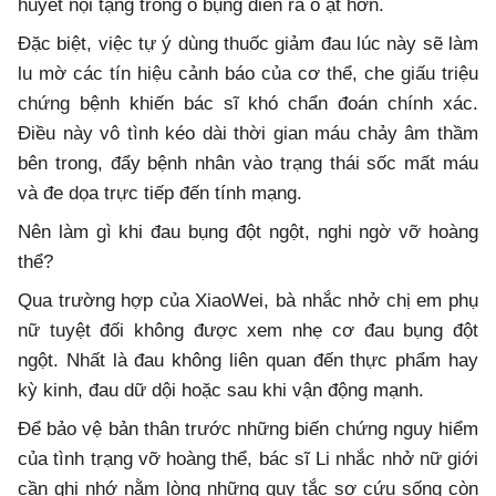
huyết nội tạng trong ổ bụng diễn ra ồ ạt hơn.
Đặc biệt, việc tự ý dùng thuốc giảm đau lúc này sẽ làm
lu mờ các tín hiệu cảnh báo của cơ thể, che giấu triệu
chứng bệnh khiến bác sĩ khó chẩn đoán chính xác.
Điều này vô tình kéo dài thời gian máu chảy âm thầm
bên trong, đẩy bệnh nhân vào trạng thái sốc mất máu
và đe dọa trực tiếp đến tính mạng.
Nên làm gì khi đau bụng đột ngột, nghi ngờ vỡ hoàng
thể?
Qua trường hợp của XiaoWei, bà nhắc nhở chị em phụ
nữ tuyệt đối không được xem nhẹ cơ đau bụng đột
ngột. Nhất là đau không liên quan đến thực phẩm hay
kỳ kinh, đau dữ dội hoặc sau khi vận động mạnh.
Để bảo vệ bản thân trước những biến chứng nguy hiểm
của tình trạng vỡ hoàng thể, bác sĩ Li nhắc nhở nữ giới
cần ghi nhớ nằm lòng những quy tắc sơ cứu sống còn