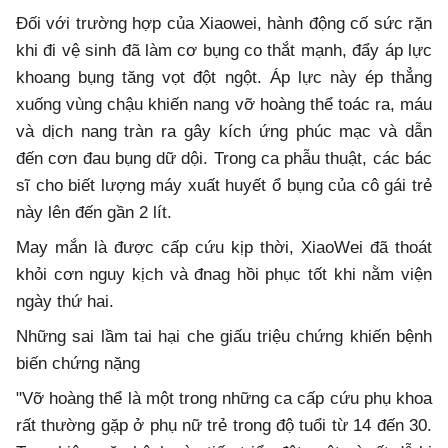
Đối với trường hợp của Xiaowei, hành động cố sức rặn
khi đi vệ sinh đã làm cơ bụng co thắt mạnh, đẩy áp lực
khoang bụng tăng vọt đột ngột. Áp lực này ép thẳng
xuống vùng chậu khiến nang vỡ hoàng thể toác ra, máu
và dịch nang tràn ra gây kích ứng phúc mạc và dẫn
đến cơn đau bụng dữ dội. Trong ca phẫu thuật, các bác
sĩ cho biết lượng máy xuất huyết ổ bụng của cô gái trẻ
này lên đến gần 2 lít.
May mắn là được cấp cứu kịp thời, XiaoWei đã thoát
khỏi cơn nguy kịch và đnag hồi phục tốt khi nằm viện
ngày thứ hai.
Những sai lầm tai hại che giấu triệu chứng khiến bệnh
biến chứng nặng
"Vỡ hoàng thể là một trong những ca cấp cứu phụ khoa
rất thường gặp ở phụ nữ trẻ trong độ tuổi từ 14 đến 30.