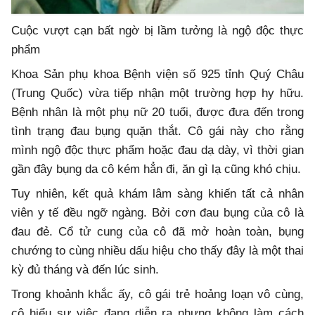
Cuộc vượt cạn bất ngờ bị lầm tưởng là ngộ độc thực
phẩm
Khoa Sản phụ khoa Bệnh viện số 925 tỉnh Quý Châu
(Trung Quốc) vừa tiếp nhận một trường hợp hy hữu.
Bệnh nhân là một phụ nữ 20 tuổi, được đưa đến trong
tình trạng đau bụng quặn thắt. Cô gái này cho rằng
mình ngộ độc thực phẩm hoặc đau dạ dày, vì thời gian
gần đây bụng da cô kém hẳn đi, ăn gì lạ cũng khó chịu.
Tuy nhiên, kết quả khám lâm sàng khiến tất cả nhân
viên y tế đều ngỡ ngàng. Bởi cơn đau bụng của cô là
đau đẻ. Cổ tử cung của cô đã mở hoàn toàn, bụng
chướng to cùng nhiều dấu hiệu cho thấy đây là một thai
kỳ đủ tháng và đến lúc sinh.
Trong khoảnh khắc ấy, cô gái trẻ hoảng loạn vô cùng,
cô hiểu sự việc đang diễn ra nhưng không làm cách