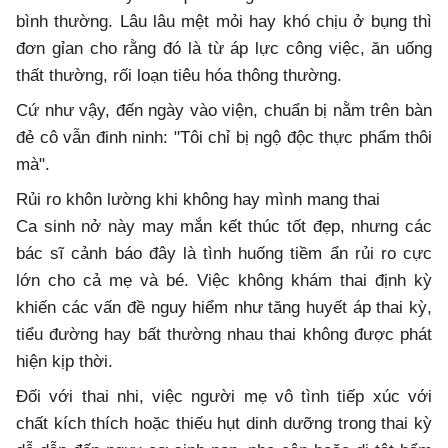
bình thường. Lâu lâu mệt mỏi hay khó chịu ở bụng thì
đơn gỉan cho rằng đó là từ áp lực công việc, ăn uống
thất thường, rối loạn tiêu hóa thông thường.
Cứ như vậy, đến ngày vào viện, chuẩn bị nằm trên bàn
đẻ cô vẫn đinh ninh: "Tôi chỉ bị ngộ độc thực phẩm thôi
mà".
Rủi ro khôn lường khi không hay mình mang thai
Ca sinh nở này may mắn kết thúc tốt đẹp, nhưng các
bác sĩ cảnh báo đây là tình huống tiềm ẩn rủi ro cực
lớn cho cả mẹ và bé. Việc không khám thai định kỳ
khiến các vấn đề nguy hiểm như tăng huyết áp thai kỳ,
tiểu đường hay bất thường nhau thai không được phát
hiện kịp thời.
Đối với thai nhi, việc người mẹ vô tình tiếp xúc với
chất kích thích hoặc thiếu hụt dinh dưỡng trong thai kỳ