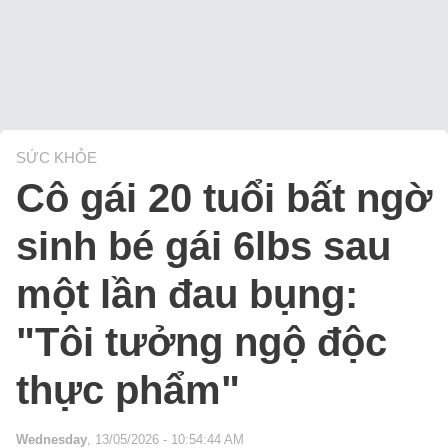
SỨC KHỎE
Cô gái 20 tuổi bất ngờ
sinh bé gái 6lbs sau
một lần đau bụng:
"Tôi tưởng ngộ độc
thực phẩm"
Wednesday
, 13/05/2026 - 10:54:44 AM