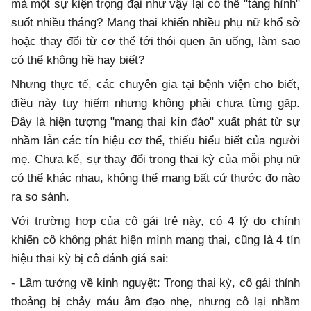
mà một sự kiện trọng đại như vậy lại có thể "tàng hình"
suốt nhiều tháng? Mang thai khiến nhiều phụ nữ khổ sở
hoặc thay đổi từ cơ thể tới thói quen ăn uống, làm sao
có thể không hề hay biết?
Nhưng thực tế, các chuyên gia tại bệnh viện cho biết,
điều này tuy hiếm nhưng không phải chưa từng gặp.
Đây là hiện tượng "mang thai kín đáo" xuất phát từ sự
nhầm lẫn các tín hiệu cơ thể, thiếu hiểu biết của người
mẹ. Chưa kể, sự thay đổi trong thai kỳ của mỗi phụ nữ
có thể khác nhau, không thể mang bất cứ thước đo nào
ra so sánh.
Với trường hợp của cô gái trẻ này, có 4 lý do chính
khiến cô không phát hiện mình mang thai, cũng là 4 tín
hiệu thai kỳ bị cô đánh giá sai:
- Lầm tưởng về kinh nguyệt: Trong thai kỳ, cô gái thỉnh
thoảng bị chảy máu âm đạo nhẹ, nhưng cô lại nhầm