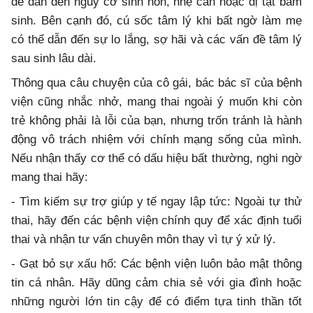
dễ dẫn đến nguy cơ sinh non, nhẹ cân hoặc dị tật bẩm
sinh. Bên cạnh đó, cú sốc tâm lý khi bất ngờ làm mẹ
có thể dẫn đến sự lo lắng, sợ hãi và các vấn đề tâm lý
sau sinh lâu dài.
Thông qua câu chuyện của cô gái, bác bác sĩ của bệnh
viện cũng nhắc nhở, mang thai ngoài ý muốn khi còn
trẻ không phải là lỗi của bạn, nhưng trốn tránh là hành
động vô trách nhiệm với chính mạng sống của mình.
Nếu nhận thấy cơ thể có dấu hiệu bất thường, nghi ngờ
mang thai hãy:
- Tìm kiếm sự trợ giúp y tế ngay lập tức: Ngoài tự thử
thai, hãy đến các bệnh viện chính quy để xác định tuổi
thai và nhận tư vấn chuyên môn thay vì tự ý xử lý.
- Gạt bỏ sự xấu hổ: Các bệnh viện luôn bảo mật thông
tin cá nhân. Hãy dũng cảm chia sẻ với gia đình hoặc
những người lớn tin cậy để có điểm tựa tinh thần tốt