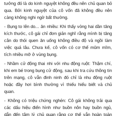
tưởng đó là do kinh nguyệt không đều nên chủ quan bỏ
qua. Bởi kinh nguyệt của cô vốn đã không đều nên
càng không nghi ngờ bất thường.
- Bụng to lên do... ăn nhiều: Khi thấy vòng hai dần tăng
kích thước, cô gái chỉ đơn giản nghĩ rằng mình bị tăng
cân do thói quen ăn uống không điều độ và ngồi làm
việc quá lâu. Chưa kể, cô vốn có cơ thể mũm mĩm,
tích nhiều mỡ ở vùng bụng.
- Nhầm cử động thai nhi với nhu động ruột: Thậm chí,
khi em bé trong bụng cử động, sau khi tra cứu thông tin
trên mạng, cô vẫn đinh ninh đó chỉ là nhu động ruột
hoặc đầy hơi bình thường vì thiếu hiểu biết và chủ
quan.
- Không có triệu chứng nghén: Cô gái không trải qua
các dấu hiệu điển hình như buồn nôn hay buồn ngủ,
dẫn đến tâm lý chủ quan rằng cơ thể vẫn hoàn toàn