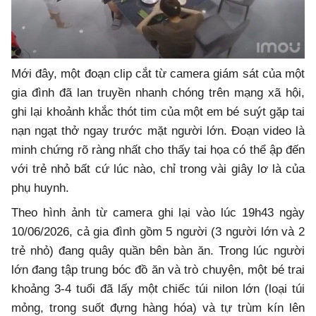
Mới đây, một đoạn clip cắt từ camera giám sát của một
gia đình đã lan truyền nhanh chóng trên mạng xã hội,
ghi lại khoảnh khắc thót tim của một em bé suýt gặp tai
nạn ngạt thở ngay trước mặt người lớn. Đoạn video là
minh chứng rõ ràng nhất cho thấy tai họa có thể ập đến
với trẻ nhỏ bất cứ lúc nào, chỉ trong vài giây lơ là của
phụ huynh.
Theo hình ảnh từ camera ghi lại vào lúc 19h43 ngày
10/06/2026, cả gia đình gồm 5 người (3 người lớn và 2
trẻ nhỏ) đang quây quần bên bàn ăn. Trong lúc người
lớn đang tập trung bóc đồ ăn và trò chuyện, một bé trai
khoảng 3-4 tuổi đã lấy một chiếc túi nilon lớn (loại túi
mỏng, trong suốt đựng hàng hóa) và tự trùm kín lên