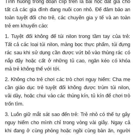
Tình huống trong đoạn clip trên là bài học đắt giá cho
tất cả các gia đình đang nuôi con nhỏ. Để đảm bảo an
toàn tuyệt đối cho trẻ, các chuyên gia y tế và an toàn
trẻ em khuyến cáo:
1. Tuyệt đối không để túi nilon trong tầm tay của trẻ:
Tất cả các loại túi nilon, màng bọc thực phẩm, túi đựng
rác sau khi sử dụng cần được vứt bỏ vào thùng rác có
nắp đậy hoặc cất ở những tủ cao, ngăn kéo có khóa
mà trẻ không thể với tới.
2. Không cho trẻ chơi các trò chơi nguy hiểm: Cha mẹ
cần giáo dục trẻ tuyệt đối không được trùm túi nilon,
vải dày, hoặc chui vào các thùng kín, tủ kín để chơi trò
trốn tìm.
3. Luôn giữ mắt sát sao đến trẻ: Trẻ nhỏ có thể tự gây
nguy hiểm cho mình chỉ trong vòng vài giây. Ngay cả
khi đang ở cùng phòng hoặc ngồi cùng bàn ăn, người