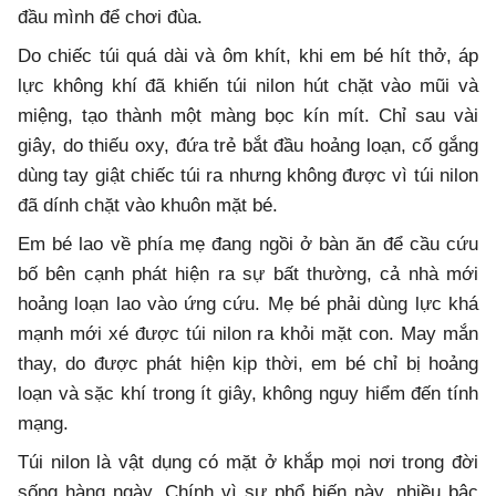
đầu mình để chơi đùa.
Do chiếc túi quá dài và ôm khít, khi em bé hít thở, áp
lực không khí đã khiến túi nilon hút chặt vào mũi và
miệng, tạo thành một màng bọc kín mít. Chỉ sau vài
giây, do thiếu oxy, đứa trẻ bắt đầu hoảng loạn, cố gắng
dùng tay giật chiếc túi ra nhưng không được vì túi nilon
đã dính chặt vào khuôn mặt bé.
Em bé lao về phía mẹ đang ngồi ở bàn ăn để cầu cứu
bố bên cạnh phát hiện ra sự bất thường, cả nhà mới
hoảng loạn lao vào ứng cứu. Mẹ bé phải dùng lực khá
mạnh mới xé được túi nilon ra khỏi mặt con. May mắn
thay, do được phát hiện kịp thời, em bé chỉ bị hoảng
loạn và sặc khí trong ít giây, không nguy hiểm đến tính
mạng.
Túi nilon là vật dụng có mặt ở khắp mọi nơi trong đời
sống hàng ngày. Chính vì sự phổ biến này, nhiều bậc