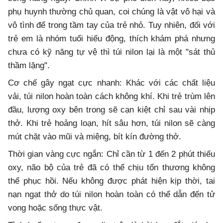
phụ huynh thường chủ quan, coi chúng là vật vô hại và
vô tình để trong tầm tay của trẻ nhỏ. Tuy nhiên, đối với
trẻ em là nhóm tuổi hiếu động, thích khám phá nhưng
chưa có kỹ năng tự vệ thì túi nilon lại là một "sát thủ
thầm lặng".
Cơ chế gây ngạt cực nhanh: Khác với các chất liệu
vải, túi nilon hoàn toàn cách không khí. Khi trẻ trùm lên
đầu, lượng oxy bên trong sẽ cạn kiệt chỉ sau vài nhịp
thở. Khi trẻ hoảng loạn, hít sâu hơn, túi nilon sẽ càng
mút chặt vào mũi và miệng, bít kín đường thở.
Thời gian vàng cực ngắn: Chỉ cần từ 1 đến 2 phút thiếu
oxy, não bộ của trẻ đã có thể chịu tổn thương không
thể phục hồi. Nếu không được phát hiện kịp thời, tai
nạn ngạt thở do túi nilon hoàn toàn có thể dẫn đến tử
vong hoặc sống thực vật.