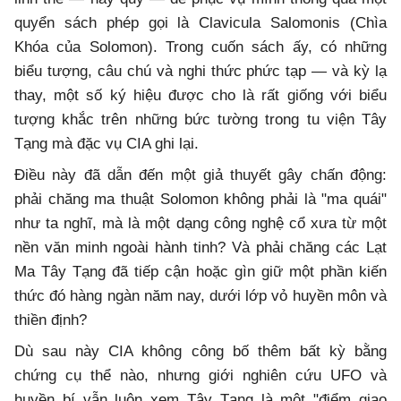
quyển sách phép gọi là Clavicula Salomonis (Chìa
Khóa của Solomon). Trong cuốn sách ấy, có những
biểu tượng, câu chú và nghi thức phức tạp — và kỳ lạ
thay, một số ký hiệu được cho là rất giống với biểu
tượng khắc trên những bức tường trong tu viện Tây
Tạng mà đặc vụ CIA ghi lại.
Điều này đã dẫn đến một giả thuyết gây chấn động:
phải chăng ma thuật Solomon không phải là "ma quái"
như ta nghĩ, mà là một dạng công nghệ cổ xưa từ một
nền văn minh ngoài hành tinh? Và phải chăng các Lạt
Ma Tây Tạng đã tiếp cận hoặc gìn giữ một phần kiến
thức đó hàng ngàn năm nay, dưới lớp vỏ huyền môn và
thiền định?
Dù sau này CIA không công bố thêm bất kỳ bằng
chứng cụ thể nào, nhưng giới nghiên cứu UFO và
huyền bí vẫn luôn xem Tây Tạng là một "điểm giao