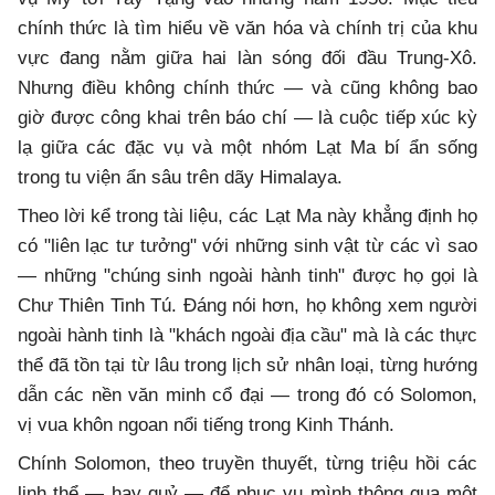
chính thức là tìm hiểu về văn hóa và chính trị của khu
vực đang nằm giữa hai làn sóng đối đầu Trung-Xô.
Nhưng điều không chính thức — và cũng không bao
giờ được công khai trên báo chí — là cuộc tiếp xúc kỳ
lạ giữa các đặc vụ và một nhóm Lạt Ma bí ẩn sống
trong tu viện ẩn sâu trên dãy Himalaya.
Theo lời kể trong tài liệu, các Lạt Ma này khẳng định họ
có "liên lạc tư tưởng" với những sinh vật từ các vì sao
— những "chúng sinh ngoài hành tinh" được họ gọi là
Chư Thiên Tinh Tú. Đáng nói hơn, họ không xem người
ngoài hành tinh là "khách ngoài địa cầu" mà là các thực
thể đã tồn tại từ lâu trong lịch sử nhân loại, từng hướng
dẫn các nền văn minh cổ đại — trong đó có Solomon,
vị vua khôn ngoan nổi tiếng trong Kinh Thánh.
Chính Solomon, theo truyền thuyết, từng triệu hồi các
linh thể — hay quỷ — để phục vụ mình thông qua một