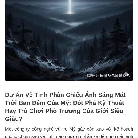
Dự Án Vệ Tinh Phản Chiếu Ánh Sáng Mặt
Trời Ban Đêm Của Mỹ: Đột Phá Kỹ Thuật
Hay Trò Chơi Phô Trương Của Giới Siêu
Giàu?
Một công ty công nghệ vũ trụ Mỹ gây xôn xao với kế hoạch
phóng chòm sao vệ tinh mang gương phản xạ để cung cấp ánh