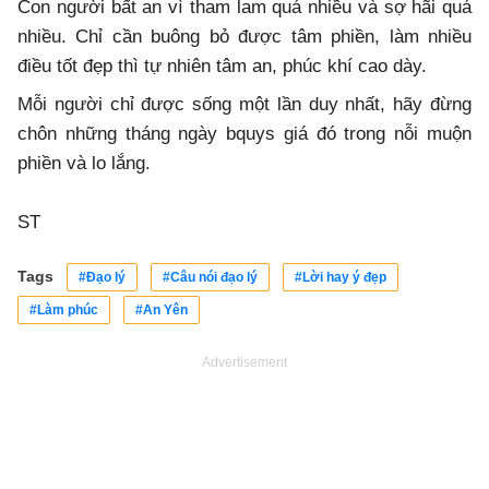
Con người bất an vì tham lam quá nhiều và sợ hãi quá
nhiều. Chỉ cần buông bỏ được tâm phiền, làm nhiều
điều tốt đẹp thì tự nhiên tâm an, phúc khí cao dày.
Mỗi người chỉ được sống một lần duy nhất, hãy đừng
chôn những tháng ngày bquys giá đó trong nỗi muộn
phiền và lo lắng.
ST
Tags
#Đạo lý
#Câu nói đạo lý
#Lời hay ý đẹp
#Làm phúc
#An Yên
Advertisement