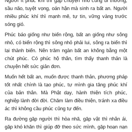
Người ít phúc khí thì gặp chuyện nhỏ cũng bi thương,
sầu não, tuyệt vọng, oán hận mà sinh ra bất an. Người
nhiều phúc khí thì mạnh mẽ, tự tin, vững vàng trước
sóng gió.
Phúc báo giống như biển rộng, bất an giống như sông
nhỏ, có biển rộng thì sông nhỏ phải lui, sông ra biển thì
lại thành biển. Nên trăm ngàn bất an không bằng một
chút phúc. Có phúc hộ thân, tìm thấy thanh thản là
chuyện hết sức giản đơn.
Muốn hết bất an, muốn được thanh thản, phương pháp
tốt nhất chính là tạo phúc, tự mình gia tăng phúc khí
của bản thân. Mà Phật dạy, hành thiện tích phúc,
nghiệp lành đời đời. Chăm làm điều thiện, tránh xa điều
ác thì không cầu phúc cũng tự đến.
Ra đường gặp người thì hòa nhã, gặp vật thì nhân ái,
gặp khó khăn thì giúp đỡ theo sức mình, gặp hoạn nạn