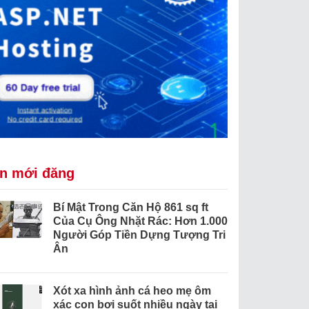
in mới đăng
Bí Mật Trong Căn Hộ 861 sq ft
Của Cụ Ông Nhặt Rác: Hơn 1.000
Người Góp Tiền Dựng Tượng Tri
Ân
Xót xa hình ảnh cá heo mẹ ôm
xác con bơi suốt nhiều ngày tại