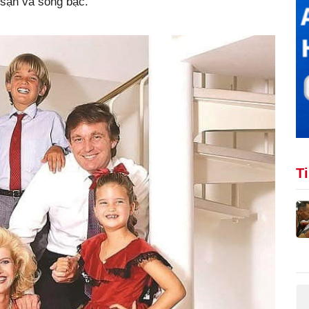
sạn và sòng bạc.
T