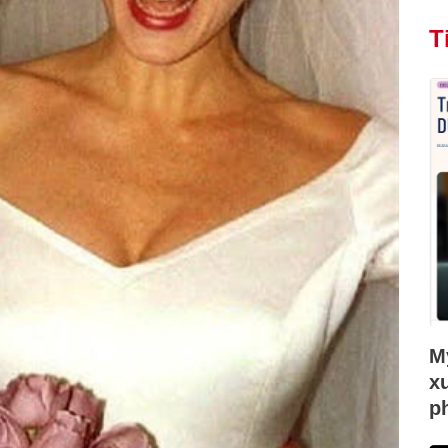
T
Mỹ
x
p