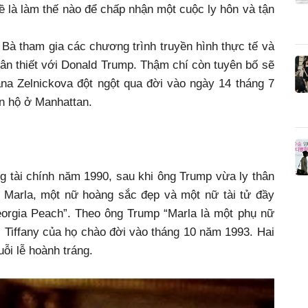
ề là làm thế nào để chấp nhận một cuộc ly hôn và tận
. Bà tham gia các chương trình truyền hình thực tế và
hân thiết với Donald Trump. Thậm chí còn tuyên bố sẽ
na Zelnickova đột ngột qua đời vào ngày 14 tháng 7
ăn hộ ở Manhattan.
g tài chính năm 1990, sau khi ông Trump vừa ly thân
i Marla, một nữ hoàng sắc đẹp và một nữ tài tử đầy
Georgia Peach”. Theo ông Trump “Marla là một phụ nữ
 Tiffany của họ chào đời vào tháng 10 năm 1993. Hai
ỗi lễ hoành tráng.