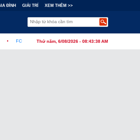
GIA ĐÌNH
GIẢI TRÍ
XEM THÊM >>
Hành Lệnh Cấm Robot Hút Bụi Thông Minh Sản Xuất Tại Nước Ngoài
Thứ năm, 6/08/2026 - 08:43:40 AM