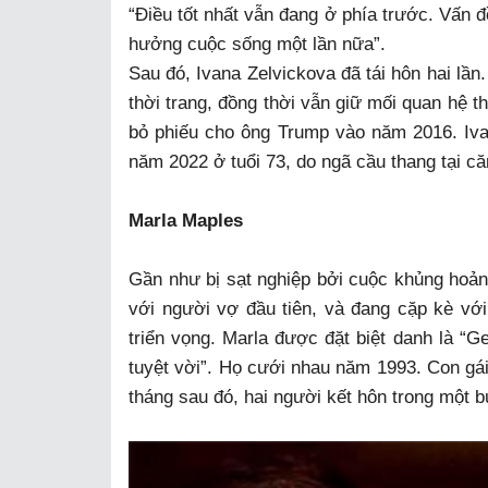
“Điều tốt nhất vẫn đang ở phía trước. Vấn đ
hưởng cuộc sống một lần nữa”.
Sau đó, Ivana Zelvickova đã tái hôn hai lần
thời trang, đồng thời vẫn giữ mối quan hệ t
bỏ phiếu cho ông Trump vào năm 2016. Iva
năm 2022 ở tuổi 73, do ngã cầu thang tại c
Marla Maples
Gần như bị sạt nghiệp bởi cuộc khủng hoản
với người vợ đầu tiên, và đang cặp kè vớ
triển vọng. Marla được đặt biệt danh là “
tuyệt vời”. Họ cưới nhau năm 1993. Con gái
tháng sau đó, hai người kết hôn trong một bu