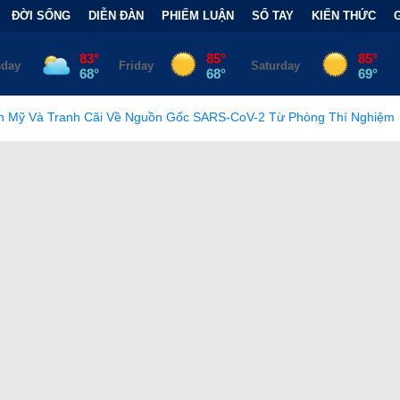
ĐỜI SỐNG
DIỄN ĐÀN
PHIẾM LUẬN
SỔ TAY
KIẾN THỨC
n Gốc SARS-CoV-2 Từ Phòng Thí Nghiệm
•
FCC Chính Thức Ban 