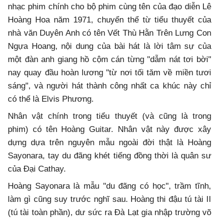
nhạc phim chính cho bộ phim cùng tên của đạo diễn Lê
Hoàng Hoa năm 1971, chuyển thể từ tiểu thuyết của
nhà văn Duyên Anh có tên Vết Thù Hằn Trên Lưng Con
Ngựa Hoang, nội dung của bài hát là lời tâm sự của
một đàn anh giang hồ cộm cán từng "dẫm nát tơi bời"
nay quay đầu hoàn lương "từ nơi tối tăm về miền tươi
sáng", và người hát thành công nhất ca khúc này chỉ
có thể là Elvis Phương.
Nhân vật chính trong tiểu thuyết (và cũng là trong
phim) có tên Hoàng Guitar. Nhân vật này được xây
dựng dựa trên nguyên mẫu ngoài đời thật là Hoàng
Sayonara, tay du đãng khét tiếng đồng thời là quân sư
của Đại Cathay.
Hoàng Sayonara là mẫu "du đãng có học", trầm tĩnh,
làm gì cũng suy trước nghĩ sau. Hoàng thi đậu tú tài II
(tú tài toàn phần), dư sức ra Đà Lạt gia nhập trường võ