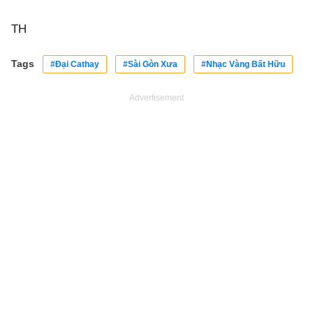
TH
Tags
#Đại Cathay
#Sài Gòn Xưa
#Nhạc Vàng Bất Hữu
Advertisement