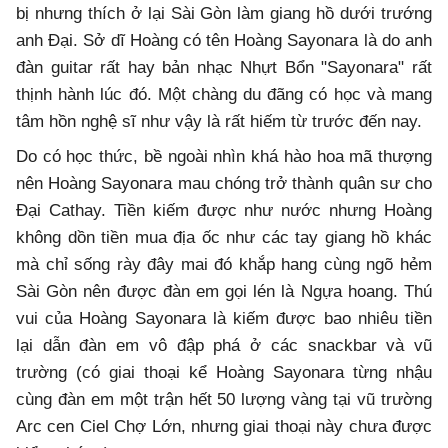
bị nhưng thích ở lại Sài Gòn làm giang hồ dưới trướng
anh Đại. Sở dĩ Hoàng có tên Hoàng Sayonara là do anh
đàn guitar rất hay bản nhạc Nhựt Bổn "Sayonara" rất
thịnh hành lúc đó. Một chàng du đãng có học và mang
tâm hồn nghệ sĩ như vậy là rất hiếm từ trước đến nay.
Do có học thức, bề ngoài nhìn khá hào hoa mã thượng
nên Hoàng Sayonara mau chóng trở thành quân sư cho
Đại Cathay. Tiền kiếm được như nước nhưng Hoàng
không dồn tiền mua địa ốc như các tay giang hồ khác
mà chỉ sống rày đây mai đó khắp hang cùng ngõ hẻm
Sài Gòn nên được đàn em gọi lén là Ngựa hoang. Thú
vui của Hoàng Sayonara là kiếm được bao nhiêu tiền
lại dẫn đàn em vô đập phá ở các snackbar và vũ
trường (có giai thoại kể Hoàng Sayonara từng nhậu
cùng đàn em một trận hết 50 lượng vàng tại vũ trường
Arc cen Ciel Chợ Lớn, nhưng giai thoại này chưa được