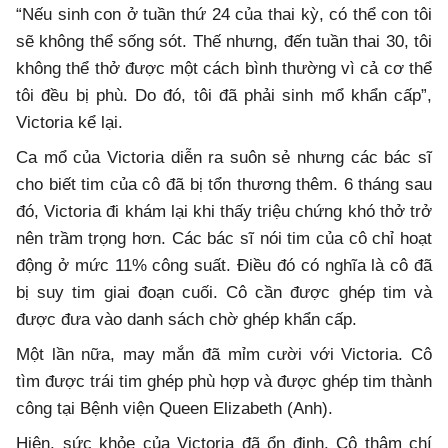
“Nếu sinh con ở tuần thứ 24 của thai kỳ, có thể con tôi
sẽ không thể sống sót. Thế nhưng, đến tuần thai 30, tôi
không thể thở được một cách bình thường vì cả cơ thể
tôi đều bị phù. Do đó, tôi đã phải sinh mổ khẩn cấp”,
Victoria kể lại.
Ca mổ của Victoria diễn ra suôn sẻ nhưng các bác sĩ
cho biết tim của cô đã bị tổn thương thêm. 6 tháng sau
đó, Victoria đi khám lại khi thấy triệu chứng khó thở trở
nên trầm trọng hơn. Các bác sĩ nói tim của cô chỉ hoạt
động ở mức 11% công suất. Điều đó có nghĩa là cô đã
bị suy tim giai đoạn cuối. Cô cần được ghép tim và
được đưa vào danh sách chờ ghép khẩn cấp.
Một lần nữa, may mắn đã mỉm cười với Victoria. Cô
tìm được trái tim ghép phù hợp và được ghép tim thành
công tại Bệnh viện Queen Elizabeth (Anh).
Hiện, sức khỏe của Victoria đã ổn định. Cô thậm chí