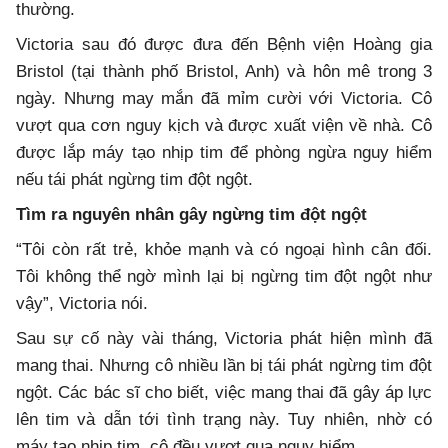
thường.
Victoria sau đó được đưa đến Bệnh viện Hoàng gia
Bristol (tại thành phố Bristol, Anh) và hôn mê trong 3
ngày. Nhưng may mắn đã mỉm cười với Victoria. Cô
vượt qua cơn nguy kịch và được xuất viện về nhà. Cô
được lắp máy tạo nhịp tim để phòng ngừa nguy hiểm
nếu tái phát ngừng tim đột ngột.
Tìm ra nguyên nhân gây ngừng tim đột ngột
“Tôi còn rất trẻ, khỏe mạnh và có ngoại hình cân đối.
Tôi không thể ngờ mình lại bị ngừng tim đột ngột như
vậy”, Victoria nói.
Sau sự cố này vài tháng, Victoria phát hiện mình đã
mang thai. Nhưng cô nhiều lần bị tái phát ngừng tim đột
ngột. Các bác sĩ cho biết, việc mang thai đã gây áp lực
lên tim và dẫn tới tình trạng này. Tuy nhiên, nhờ có
máy tạo nhịp tim, cô đều vượt qua nguy hiểm.