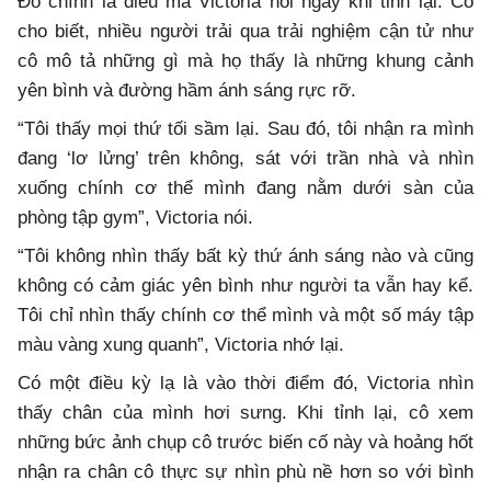
Đó chính là điều mà Victoria nói ngay khi tỉnh lại. Cô
cho biết, nhiều người trải qua trải nghiệm cận tử như
cô mô tả những gì mà họ thấy là những khung cảnh
yên bình và đường hầm ánh sáng rực rỡ.
“Tôi thấy mọi thứ tối sầm lại. Sau đó, tôi nhận ra mình
đang ‘lơ lửng’ trên không, sát với trần nhà và nhìn
xuống chính cơ thể mình đang nằm dưới sàn của
phòng tập gym”, Victoria nói.
“Tôi không nhìn thấy bất kỳ thứ ánh sáng nào và cũng
không có cảm giác yên bình như người ta vẫn hay kể.
Tôi chỉ nhìn thấy chính cơ thể mình và một số máy tập
màu vàng xung quanh”, Victoria nhớ lại.
Có một điều kỳ lạ là vào thời điểm đó, Victoria nhìn
thấy chân của mình hơi sưng. Khi tỉnh lại, cô xem
những bức ảnh chụp cô trước biến cố này và hoảng hốt
nhận ra chân cô thực sự nhìn phù nề hơn so với bình