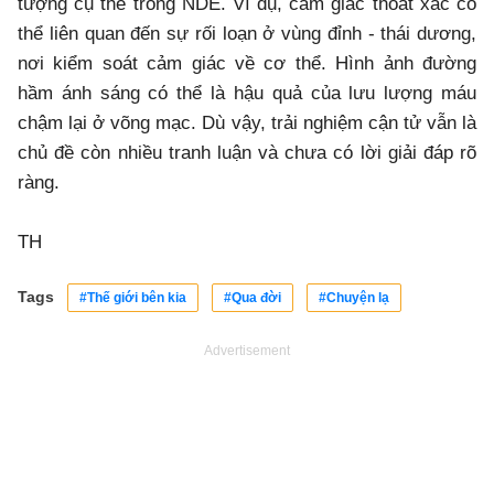
tượng cụ thể trong NDE. Ví dụ, cảm giác thoát xác có
thể liên quan đến sự rối loạn ở vùng đỉnh - thái dương,
nơi kiểm soát cảm giác về cơ thể. Hình ảnh đường
hầm ánh sáng có thể là hậu quả của lưu lượng máu
chậm lại ở võng mạc. Dù vậy, trải nghiệm cận tử vẫn là
chủ đề còn nhiều tranh luận và chưa có lời giải đáp rõ
ràng.
TH
Tags
#Thế giới bên kia
#Qua đời
#Chuyện lạ
Advertisement