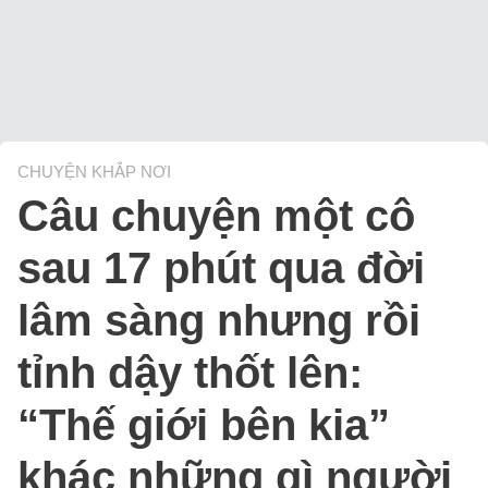
CHUYỆN KHẮP NƠI
Câu chuyện một cô
sau 17 phút qua đời
lâm sàng nhưng rồi
tỉnh dậy thốt lên:
“Thế giới bên kia”
khác những gì người