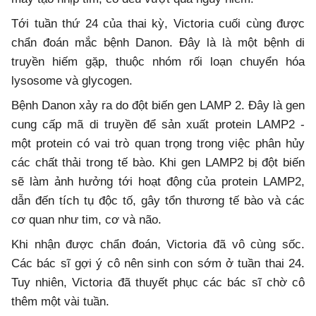
Tới tuần thứ 24 của thai kỳ, Victoria cuối cùng được
chẩn đoán mắc bệnh Danon. Đây là là một bệnh di
truyền hiếm gặp, thuộc nhóm rối loạn chuyển hóa
lysosome và glycogen.
Bệnh Danon xảy ra do đột biến gen LAMP 2. Đây là gen
cung cấp mã di truyền để sản xuất protein LAMP2 -
một protein có vai trò quan trọng trong việc phân hủy
các chất thải trong tế bào. Khi gen LAMP2 bị đột biến
sẽ làm ảnh hưởng tới hoạt động của protein LAMP2,
dẫn đến tích tụ độc tố, gây tổn thương tế bào và các
cơ quan như tim, cơ và não.
Khi nhận được chẩn đoán, Victoria đã vô cùng sốc.
Các bác sĩ gợi ý cô nên sinh con sớm ở tuần thai 24.
Tuy nhiên, Victoria đã thuyết phục các bác sĩ chờ cô
thêm một vài tuần.