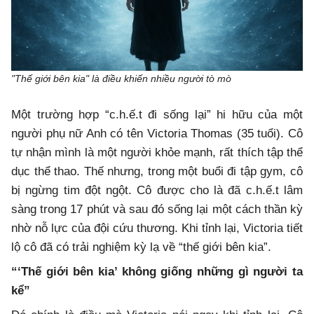
"Thế giới bên kia" là điều khiến nhiều người tò mò
Một trường hợp “c.h.ế.t đi sống lại” hi hữu của một
người phụ nữ Anh có tên Victoria Thomas (35 tuổi). Cô
tự nhận mình là một người khỏe mạnh, rất thích tập thể
dục thể thao. Thế nhưng, trong một buổi đi tập gym, cô
bị ngừng tim đột ngột. Cô được cho là đã c.h.ế.t lâm
sàng trong 17 phút và sau đó sống lại một cách thần kỳ
nhờ nỗ lực của đội cứu thương. Khi tỉnh lại, Victoria tiết
lộ cô đã có trải nghiệm kỳ lạ về “thế giới bên kia”.
“‘Thế giới bên kia’ không giống những gì người ta
kể”