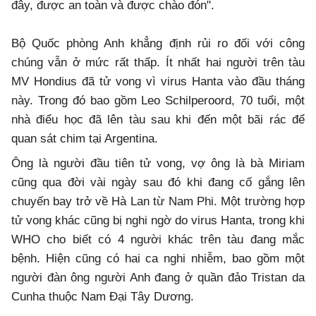
đây, được an toàn và được chào đón".
Bộ Quốc phòng Anh khẳng định rủi ro đối với công
chúng vẫn ở mức rất thấp. Ít nhất hai người trên tàu
MV Hondius đã tử vong vì virus Hanta vào đầu tháng
này. Trong đó bao gồm Leo Schilperoord, 70 tuổi, một
nhà điểu học đã lên tàu sau khi đến một bãi rác để
quan sát chim tại Argentina.
Ông là người đầu tiên tử vong, vợ ông là bà Miriam
cũng qua đời vài ngày sau đó khi đang cố gắng lên
chuyến bay trở về Hà Lan từ Nam Phi. Một trường hợp
tử vong khác cũng bị nghi ngờ do virus Hanta, trong khi
WHO cho biết có 4 người khác trên tàu đang mắc
bệnh. Hiện cũng có hai ca nghi nhiễm, bao gồm một
người đàn ông người Anh đang ở quần đảo Tristan da
Cunha thuộc Nam Đại Tây Dương.