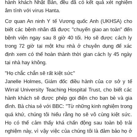
hành khách Nhật Bản, đều đã có kết quả xét nghiệm
âm tính với virus Hanta.
Cơ quan An ninh Y tế Vương quốc Anh (UKHSA) cho
biết các bệnh nhân đã được "chuyển giao an toàn" đến
bệnh viện ngay sau 8 giờ 40 tối. Họ sẽ được cách ly
trong 72 giờ tại một khu nhà ở chuyên dụng để xác
định xem có thể hoàn thành thời gian cách ly 45 ngày
tại nhà hay không.
"Họ chắc chắn sẽ rất kiệt sức"
Janelle Holmes, Giám đốc điều hành của cơ sở y tế
Wirral University Teaching Hospital Trust, cho biết các
hành khách sẽ được phép gọi điện cho bạn bè và gia
đình. Bà chia sẻ với BBC: "Từ những kinh nghiệm trong
quá khứ, chúng tôi hiểu rằng họ sẽ vô cùng kiệt sức.
Họ có thể cảm thấy khá chấn động sau toàn bộ trải
nghiệm này, vì vậy việc của chúng tôi là đảm bảo họ ở