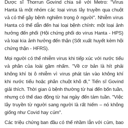
Dược sĩ Thorrun Govind chia sẻ với Metro: "Virus
Hanta là một nhóm các loại virus lây truyền qua chuột
và có thể gây bệnh nghiêm trọng ở người". Nhiễm virus
Hanta có thể dẫn đến hai loại bệnh chính: một loại ảnh
hưởng đến phổi (Hội chứng phổi do virus Hanta - HPS)
và loại kia ảnh hưởng đến thận (Sốt xuất huyết kèm hội
chứng thận - HFRS).
Mọi người có thể nhiễm virus khi tiếp xúc với nước tiểu
và phân của loài gặm nhấm. "Về cơ bản là hít phải
không khí bị ô nhiễm vì virus phát tán vào không khí
khi nước tiểu hoặc phân chuột khô đi," Tiến sĩ Govind
giải thích. Thời gian ủ bệnh thường từ hai đến bốn tuần,
nhưng có thể dao động từ hai ngày đến tám tuần. "Việc
lây truyền từ người sang người là rất hiếm – nó không
giống như Covid hay cúm".
Các triệu chứng ban đầu có thể nhầm lẫn với cúm, bao