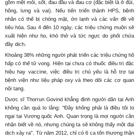
gồm mệt mỏi, sốt, đau đầu và đau cơ (đặc biệt là ở đùi,
hông, lưng và vai). Nếu tiến triển thành HPS, bệnh
nhân có thể bị chóng mặt, ớn lạnh và các vấn đề về
tiêu hóa. Sau 4 đến 10 ngày, các triệu chứng muộn sẽ
xuất hiện như ho, khó thở và tức ngực do phổi chứa
đầy dịch.
Khoảng 38% những người phát triển các triệu chứng hô
hấp có thể tử vong. Hiện tại chưa có thuốc điều trị đặc
hiệu hay vaccine, việc điều trị chủ yếu là hỗ trợ tại
bệnh viện như liệu pháp oxy và theo dõi các cơ quan
nội tạng.
Dược sĩ Thorrun Govind khẳng định người dân tại Anh
không cần quá lo lắng: "Đây không phải là điều tôi lo
ngại tại Vương quốc Anh. Quan trọng là mọi người cần
nhận biết về nó, nhưng chúng ta sẽ không thấy một đại
dịch xảy ra". Từ năm 2012, chỉ có 6 ca tổn thương thận