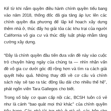
Kể từ khi nắm quyền điều hành chính quyền tiểu bang
vào năm 2018, thống đốc đã gia tăng áp lực lên các
chính quyền địa phương để lập kế hoạch xây dựng
thêm nhà ở, thúc đẩy họ giải tỏa các khu trại của người
California vô gia cư và thúc đẩy luật pháp nhằm tăng
cường xây dựng.
“Đây là chính quyền đầu tiên đưa vấn đề này vào cuộc
trò chuyện hàng ngày của chúng ta — nhìn nhận vấn
đề vô gia cư dưới góc độ rộng hơn và tìm ra cách giải
quyết hiệu quả. Những thay đổi về cơ cấu và chính
sách này sẽ tạo ra tác động lâu dài cho nhiều thế hệ”,
phát ngôn viên Tara Gallegos cho biết.
Trong số bảy cơ quan cấp nội các, BCSH luôn có vẻ
như là cánh “bao quát mọi thứ khác” của chính quyền
tiểu bang. Các nhà tài trợ nhà ở giá rẻ, các bên cho