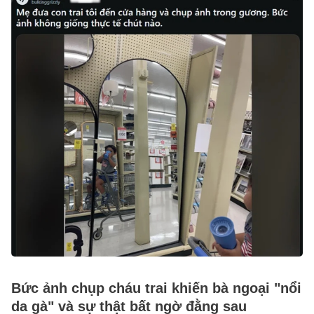
Bức ảnh chụp cháu trai khiến bà ngoại "nổi
da gà" và sự thật bất ngờ đằng sau