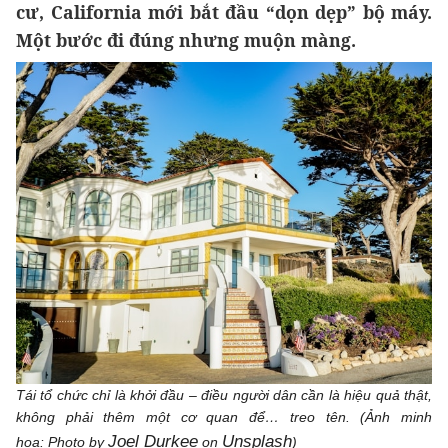
cư, California mới bắt đầu “dọn dẹp” bộ máy.
Một bước đi đúng nhưng muộn màng.
Tái tổ chức chỉ là khởi đầu – điều người dân cần là hiệu quả thật,
không phải thêm một cơ quan để… treo tên. (Ảnh minh
Joel Durkee
Unsplash
họa: Photo by
on
)