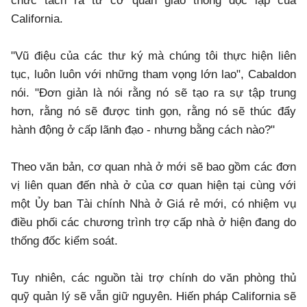
chức tách ra từ cơ quan giao thông độc lập của
California.
"Vũ điệu của các thư ký mà chúng tôi thực hiện liên
tục, luôn luôn với những tham vọng lớn lao", Cabaldon
nói. "Đơn giản là nói rằng nó sẽ tạo ra sự tập trung
hơn, rằng nó sẽ được tinh gọn, rằng nó sẽ thúc đẩy
hành động ở cấp lãnh đạo - nhưng bằng cách nào?"
Theo văn bản, cơ quan nhà ở mới sẽ bao gồm các đơn
vị liên quan đến nhà ở của cơ quan hiện tại cùng với
một Ủy ban Tài chính Nhà ở Giá rẻ mới, có nhiệm vụ
điều phối các chương trình trợ cấp nhà ở hiện đang do
thống đốc kiểm soát.
Tuy nhiên, các nguồn tài trợ chính do văn phòng thủ
quỹ quản lý sẽ vẫn giữ nguyên. Hiến pháp California sẽ