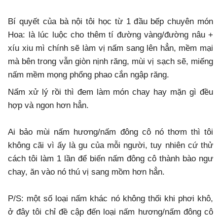
Bí quyết của bà nội tôi học từ 1 đầu bếp chuyên món
Hoa: là lúc luộc cho thêm tí đường vàng/đường nâu +
xíu xiu mì chính sẽ làm vị nấm sang lên hẳn, mềm mại
mà bên trong vẫn giòn nịnh răng, mùi vị sạch sẽ, miếng
nấm mềm mọng phổng phao cắn ngập răng.
Nấm xử lý rồi thì đem làm món chay hay mặn gì đều
hợp và ngon hơn hẳn.
Ai bảo mùi nấm hương/nấm đông cô nó thơm thì tôi
không cãi vì ấy là gu của mỗi người, tuy nhiên cứ thử
cách tôi làm 1 lần để biến nấm đông cô thành bào ngư
chay, ăn vào nó thú vị sang mồm hơn hẳn.
P/S: một số loại nấm khác nó không thối khi phơi khô,
ở đây tôi chỉ đề cập đến loại nấm hương/nấm đông cô