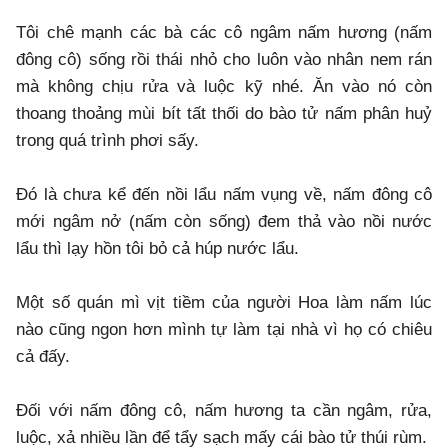
Tôi chê mạnh các bà các cô ngâm nấm hương (nấm
đông cô) sống rồi thái nhỏ cho luôn vào nhân nem rán
mà không chịu rửa và luộc kỹ nhé. Ăn vào nó còn
thoang thoảng mùi bít tất thối do bào tử nấm phân huỷ
trong quá trình phơi sấy.
Đó là chưa kể đến nồi lẩu nấm vụng về, nấm đông cô
mới ngâm nở (nấm còn sống) đem thả vào nồi nước
lẩu thì lạy hồn tôi bỏ cả húp nước lẩu.
Một số quán mì vịt tiềm của người Hoa làm nấm lúc
nào cũng ngon hơn mình tự làm tại nhà vì họ có chiêu
cả đấy.
Đối với nấm đông cô, nấm hương ta cần ngâm, rửa,
luộc, xả nhiều lần để tẩy sạch mấy cái bào tử thúi rùm.