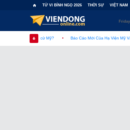
TỬ VI BÍNH NGỌ 2026
THỜI SỰ
VIỆT NAM
ử Mỹ?
•
Báo Cáo Mới Của Hạ Viện Mỹ Và Tranh Cãi Về Nguồn G