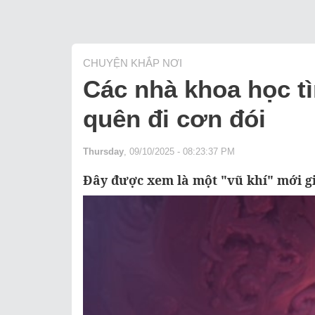
CHUYỆN KHẮP NƠI
Các nhà khoa học tì
quên đi cơn đói
Thursday
, 09/10/2025 - 08:23:37 PM
Đây được xem là một "vũ khí" mới gi