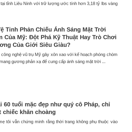
ại tỉnh Liêu Ninh với trữ lượng ước tính hơn 3,18 tỷ lbs vàng
ệ Tinh Phản Chiếu Ánh Sáng Mặt Trời
 Của Mỹ: Đột Phá Kỹ Thuật Hay Trò Chơi
ơng Của Giới Siêu Giàu?
y công nghệ vũ trụ Mỹ gây xôn xao với kế hoạch phóng chòm
 mang gương phản xạ để cung cấp ánh sáng mặt trời ...
i 60 tuổi mặc đẹp như quý cô Pháp, chỉ
 chiếc khăn choàng
mẹ tôi vẫn chứng minh rằng thời trang không phụ thuộc vào