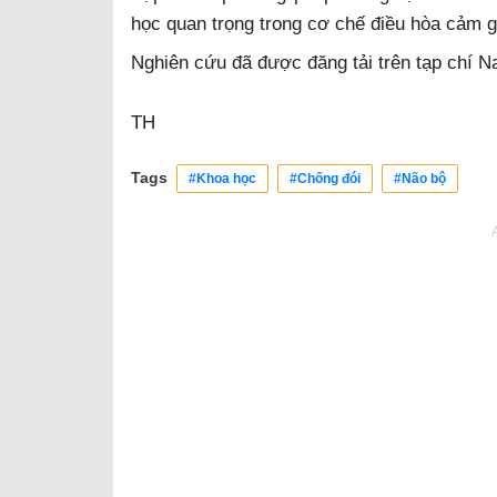
học quan trọng trong cơ chế điều hòa cảm g
Nghiên cứu đã được đăng tải trên tạp chí Na
TH
Tags
#Khoa học
#Chống đói
#Não bộ