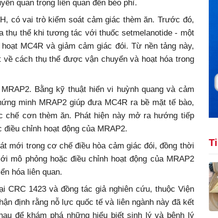
yền quan trọng liên quan đến béo phì.
, có vai trò kiểm soát cảm giác thèm ăn. Trước đó,
 thụ thể khi tương tác với thuốc setmelanotide - một
h hoạt MC4R và giảm cảm giác đói. Từ nền tảng này,
t về cách thụ thể được vận chuyển và hoạt hóa trong
ein MRAP2. Bằng kỹ thuật hiển vi huỳnh quang và cảm
 chứng minh MRAP2 giúp đưa MC4R ra bề mặt tế bào,
ức chế cơn thèm ăn. Phát hiện này mở ra hướng tiếp
iệc điều chỉnh hoạt động của MRAP2.
T
át mới trong cơ chế điều hòa cảm giác đói, đồng thời
 mới mô phỏng hoặc điều chỉnh hoạt động của MRAP2
yển hóa liên quan.
ại CRC 1423 và đồng tác giả nghiên cứu, thuộc Viện
nhận định rằng nỗ lực quốc tế và liên ngành này đã kết
au để khám phá những hiểu biết sinh lý và bệnh lý