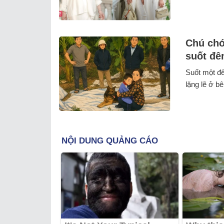
Chú chó 
suốt đê
Suốt một đê
lặng lẽ ở bê