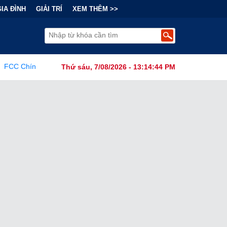
GIA ĐÌNH
GIẢI TRÍ
XEM THÊM >>
nh Lệnh Cấm Robot Hút Bụi Thông Minh Sản Xuất Tại Nước Ngoài D
Thứ sáu, 7/08/2026 - 13:14:45 PM