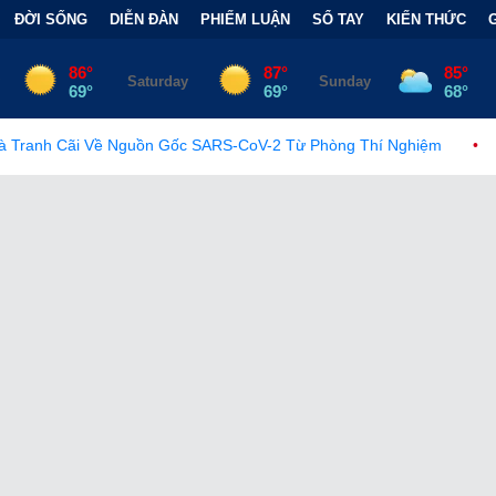
ĐỜI SỐNG
DIỄN ĐÀN
PHIẾM LUẬN
SỔ TAY
KIẾN THỨC
ốc SARS-CoV-2 Từ Phòng Thí Nghiệm
•
FCC Chính Thức Ban Hà