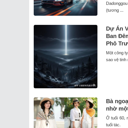
Dadonggou t
(tương ...
Dự Án V
Ban Đêm
Phô Trư
Một công t
sao vệ tinh
Bà ngoạ
nhờ một
Ở tuổi 60, 
tuổi tác.