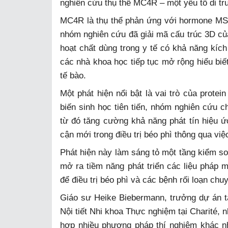
nghiên cứu thụ thể MC4R – một yếu tố di tru
MC4R là thụ thể phản ứng với hormone MSH
nhóm nghiên cứu đã giải mã cấu trúc 3D của
hoạt chất dùng trong y tế có khả năng kíc
các nhà khoa học tiếp tục mở rộng hiểu biế
tế bào.
Một phát hiện nổi bật là vai trò của prot
biến sinh học tiên tiến, nhóm nghiên cứu
từ đó tăng cường khả năng phát tín hiệu 
cận mới trong điều trị béo phì thông qua v
Phát hiện này làm sáng tỏ một tầng kiểm so
mở ra tiềm năng phát triển các liệu pháp
để điều trị béo phì và các bệnh rối loạn chu
Giáo sư Heike Biebermann, trưởng dự án t
Nội tiết Nhi khoa Thực nghiệm tại Charité, 
hợp nhiều phương pháp thí nghiệm khác nh