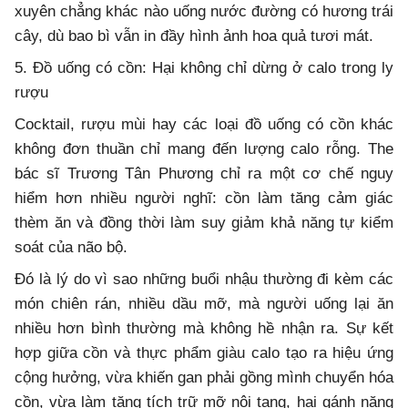
xuyên chẳng khác nào uống nước đường có hương trái
cây, dù bao bì vẫn in đầy hình ảnh hoa quả tươi mát.
5. Đồ uống có cồn: Hại không chỉ dừng ở calo trong ly
rượu
Cocktail, rượu mùi hay các loại đồ uống có cồn khác
không đơn thuần chỉ mang đến lượng calo rỗng. The
bác sĩ Trương Tân Phương chỉ ra một cơ chế nguy
hiểm hơn nhiều người nghĩ: cồn làm tăng cảm giác
thèm ăn và đồng thời làm suy giảm khả năng tự kiểm
soát của não bộ.
Đó là lý do vì sao những buổi nhậu thường đi kèm các
món chiên rán, nhiều dầu mỡ, mà người uống lại ăn
nhiều hơn bình thường mà không hề nhận ra. Sự kết
hợp giữa cồn và thực phẩm giàu calo tạo ra hiệu ứng
cộng hưởng, vừa khiến gan phải gồng mình chuyển hóa
cồn, vừa làm tăng tích trữ mỡ nội tạng, hai gánh nặng