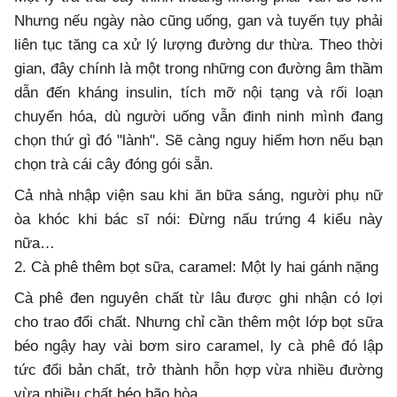
Nhưng nếu ngày nào cũng uống, gan và tuyến tụy phải
liên tục tăng ca xử lý lượng đường dư thừa. Theo thời
gian, đây chính là một trong những con đường âm thầm
dẫn đến kháng insulin, tích mỡ nội tạng và rối loạn
chuyển hóa, dù người uống vẫn đinh ninh mình đang
chọn thứ gì đó "lành". Sẽ càng nguy hiểm hơn nếu bạn
chọn trà cái cây đóng gói sẵn.
Cả nhà nhập viện sau khi ăn bữa sáng, người phụ nữ
òa khóc khi bác sĩ nói: Đừng nấu trứng 4 kiểu này
nữa…
2. Cà phê thêm bọt sữa, caramel: Một ly hai gánh nặng
Cà phê đen nguyên chất từ lâu được ghi nhận có lợi
cho trao đổi chất. Nhưng chỉ cần thêm một lớp bọt sữa
béo ngậy hay vài bơm siro caramel, ly cà phê đó lập
tức đổi bản chất, trở thành hỗn hợp vừa nhiều đường
vừa nhiều chất béo bão hòa.