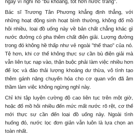
ngày vì nghĩ nó "bù khoáng, tốt hơn nước trắng".
Bác sĩ Trương Tân Phương khẳng định thẳng, với
những hoạt động sinh hoạt bình thường, không đổ mồ
hôi nhiều, loại đồ uống này về bản chất chẳng khác gì
nước đường có pha thêm chất điện giải. Lượng đường
trong đó không hề thấp như vẻ ngoài "thể thao" của nó.
Tệ hơn, khi cơ thể không thực sự cần bù điện giải mà
vẫn liên tục nạp vào, thận buộc phải làm việc nhiều hơn
để lọc và đào thải lượng khoáng dư thừa, vô tình tạo
thêm gánh nặng chuyển hóa cho cơ quan vốn đã âm
thầm làm việc không ngừng nghỉ này.
Chỉ khi tập luyện cường độ cao liên tục trên một giờ,
hoặc đổ mồ hôi nhiều đến mức mất nước rõ rệt, cơ thể
mới thực sự cần đến loại đồ uống này. Ngoài tình
huống đó, nước lọc đơn giản vẫn luôn là lựa chọn an
toàn nhất.