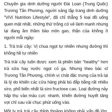
Chuyên gia dinh dưỡng người Đài Loan (Trung Quốc)
Trương Tân Phương, người sáng lập trang dinh dưỡng
"ViVi Nutrition Lifestyle", đã chỉ thẳng 5 loại đồ uống
quen mặt nhất, những thứ trông có vẻ lành mạnh nhưng
lại đang âm thầm bào mòn gan, thận của không ít
người mỗi ngày:
1. Trà trái cây: Vị chua ngọt tự nhiên nhưng đường thì
không hề tự nhiên
Trà trái cây luôn được xem là phiên bản "healthy" hơn
trà sữa hay nước ngọt có ga. Nhưng theo bác sĩ
Trương Tân Phương, chính vị chát đặc trưng của trà lại
là lý do khiến các cửa hàng phải bù đắp bằng rất nhiều
siro, phổ biến nhất là siro fructose cao. Loại đường này
hấp thụ vào máu cực nhanh, khiến đường huyết tăng
vọt chỉ sau vài chục phút uống vào.
Một ly trà trái cây thỉnh thoảng không phải vấn đề lớn.