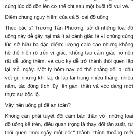
cùng lúc đổ dồn lên cơ thể chỉ sau một buổi tối vui vẻ.
Điểm chung nguy hiểm của cả 5 loại đồ uống
Theo bác sĩ Trương Tân Phương, sở dĩ những loại đồ
uống này dễ gây hại mà ít ai cảnh giác là vì chúng cùng
lúc sở hữu ba đặc điểm: lượng calo cao nhưng không
hề thể hiện rõ trên vị giác, không tạo cảm giác no nên
rất dễ uống thêm, và cực kỳ dễ trở thành thói quen lặp
lại mỗi ngày. Một ly hôm nay có thể chẳng để lại dấu
vết gì, nhưng khi lặp đi lặp lại trong nhiều tháng, nhiều
năm, tác động tích lũy lên gan, thận và vóc dáng mới
thực sự bộc lộ.
Vậy nên uống gì để an toàn?
Không cần phải tuyệt đối cấm bản thân với những loại
đồ uống kể trên, điều quan trọng là thay đổi tần suất, từ
thói quen "mỗi ngày một cốc" thành "thỉnh thoảng mới