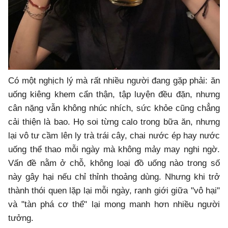
Có một nghịch lý mà rất nhiều người đang gặp phải: ăn
uống kiêng khem cẩn thận, tập luyện đều đặn, nhưng
cân nặng vẫn không nhúc nhích, sức khỏe cũng chẳng
cải thiện là bao. Họ soi từng calo trong bữa ăn, nhưng
lại vô tư cầm lên ly trà trái cây, chai nước ép hay nước
uống thể thao mỗi ngày mà không mảy may nghi ngờ.
Vấn đề nằm ở chỗ, không loại đồ uống nào trong số
này gây hại nếu chỉ thỉnh thoảng dùng. Nhưng khi trở
thành thói quen lặp lại mỗi ngày, ranh giới giữa "vô hại"
và "tàn phá cơ thể" lại mong manh hơn nhiều người
tưởng.