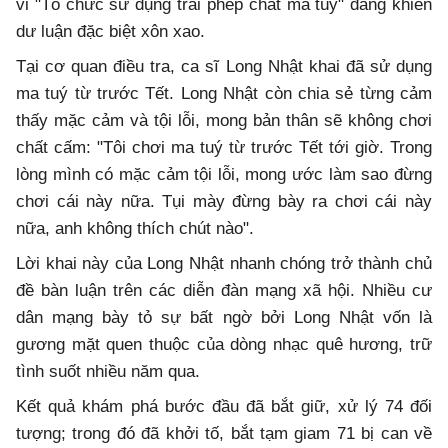
vi "Tổ chức sử dụng trái phép chất ma túy" đang khiến
dư luận đặc biệt xôn xao.
Tại cơ quan điều tra, ca sĩ Long Nhật khai đã sử dụng
ma tuý từ trước Tết. Long Nhật còn chia sẻ từng cảm
thấy mặc cảm và tội lỗi, mong bản thân sẽ không chơi
chất cấm: "Tôi chơi ma tuý từ trước Tết tới giờ. Trong
lòng mình có mặc cảm tội lỗi, mong ước làm sao đừng
chơi cái này nữa. Tụi mày đừng bày ra chơi cái này
nữa, anh không thích chút nào".
Lời khai này của Long Nhật nhanh chóng trở thành chủ
đề bàn luận trên các diễn đàn mạng xã hội. Nhiều cư
dân mạng bày tỏ sự bất ngờ bởi Long Nhật vốn là
gương mặt quen thuộc của dòng nhạc quê hương, trữ
tình suốt nhiều năm qua.
Kết quả khám phá bước đầu đã bắt giữ, xử lý 74 đối
tượng; trong đó đã khởi tố, bắt tạm giam 71 bị can về