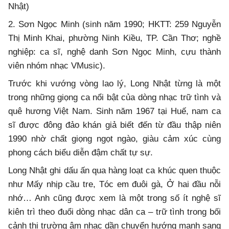
Nhật)
2. Sơn Ngọc Minh (sinh năm 1990; HKTT: 259 Nguyễn
Thị Minh Khai, phường Ninh Kiều, TP. Cần Thơ; nghề
nghiệp: ca sĩ, nghệ danh Sơn Ngọc Minh, cựu thành
viên nhóm nhạc VMusic).
Trước khi vướng vòng lao lý, Long Nhật từng là một
trong những giọng ca nổi bật của dòng nhạc trữ tình và
quê hương Việt Nam. Sinh năm 1967 tại Huế, nam ca
sĩ được đông đảo khán giả biết đến từ đầu thập niên
1990 nhờ chất giọng ngọt ngào, giàu cảm xúc cùng
phong cách biểu diễn đậm chất tự sự.
Long Nhật ghi dấu ấn qua hàng loạt ca khúc quen thuộc
như Mấy nhịp cầu tre, Tóc em đuôi gà, Ở hai đầu nỗi
nhớ… Anh cũng được xem là một trong số ít nghệ sĩ
kiên trì theo đuổi dòng nhạc dân ca – trữ tình trong bối
cảnh thị trường âm nhạc dần chuyển hướng mạnh sang