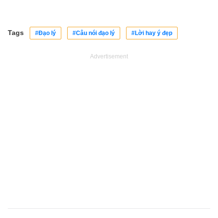
Tags
#Đạo lý
#Câu nói đạo lý
#Lời hay ý đẹp
Advertisement