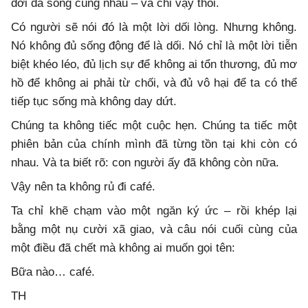
đời đã sống cùng nhau – và chỉ vậy thôi.
Có người sẽ nói đó là một lời dối lòng. Nhưng không.
Nó không đủ sống động để là dối. Nó chỉ là một lời tiễn
biệt khéo léo, đủ lịch sự để không ai tổn thương, đủ mơ
hồ để không ai phải từ chối, và đủ vô hại để ta có thể
tiếp tục sống mà không day dứt.
Chúng ta không tiếc một cuộc hẹn. Chúng ta tiếc một
phiên bản của chính mình đã từng tồn tại khi còn có
nhau. Và ta biết rõ: con người ấy đã không còn nữa.
Vậy nên ta không rủ đi café.
Ta chỉ khẽ chạm vào một ngăn ký ức – rồi khép lại
bằng một nụ cười xã giao, và câu nói cuối cùng của
một điều đã chết mà không ai muốn gọi tên:
Bữa nào… café.
TH