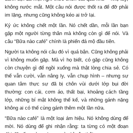
không nước mắt. Một câu nói được thốt ra để đỡ phải
im lặng, nhưng cũng không kéo ai trở lại.
Ký ức không chết một lần. Nó chết dần, mỗi lần bạn
gặp một người từng thân mà không còn gì để nói. Và
câu “Bữa nào café” chính là phiến đá mộ đầu tiên.
Người ta không nói câu đó vì quá bận. Cũng không phải
vì không muốn gặp. Mà vì họ biết, có gặp cũng không
còn chuyện gì để ngồi xuống mà thật lòng chia sẻ. Có
thể vẫn cười, vẫn nâng ly, vẫn chụp hình – nhưng sự
quan tâm thực sự đã bị chôn vùi dưới lớp bụi đời
thường: con cái, cơm áo, thất bại, khoảng cách tầng
lớp, những bí mật không thể kể, và những gánh nặng
không ai có thể cùng gánh thêm một lần nữa.
“Bữa nào café” là một loại ám hiệu. Nó không dùng để
mời. Nó dùng để ghi nhận rằng: ta từng có một đoạn