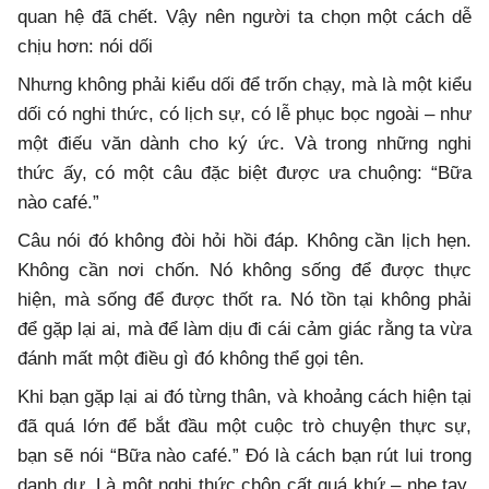
quan hệ đã chết. Vậy nên người ta chọn một cách dễ
chịu hơn: nói dối
Nhưng không phải kiểu dối để trốn chạy, mà là một kiểu
dối có nghi thức, có lịch sự, có lễ phục bọc ngoài – như
một điếu văn dành cho ký ức. Và trong những nghi
thức ấy, có một câu đặc biệt được ưa chuộng: “Bữa
nào café.”
Câu nói đó không đòi hỏi hồi đáp. Không cần lịch hẹn.
Không cần nơi chốn. Nó không sống để được thực
hiện, mà sống để được thốt ra. Nó tồn tại không phải
để gặp lại ai, mà để làm dịu đi cái cảm giác rằng ta vừa
đánh mất một điều gì đó không thể gọi tên.
Khi bạn gặp lại ai đó từng thân, và khoảng cách hiện tại
đã quá lớn để bắt đầu một cuộc trò chuyện thực sự,
bạn sẽ nói “Bữa nào café.” Đó là cách bạn rút lui trong
danh dự. Là một nghi thức chôn cất quá khứ – nhẹ tay,