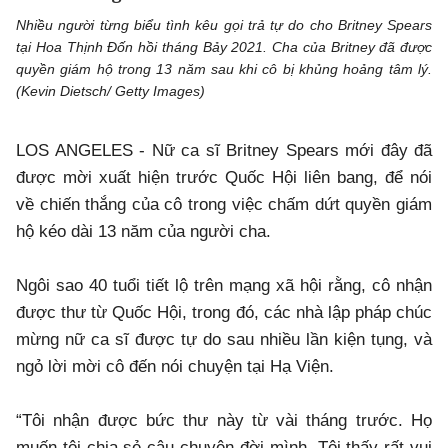
Nhiều người từng biểu tình kêu gọi trả tự do cho Britney Spears
tại Hoa Thịnh Đốn hồi tháng Bảy 2021. Cha của Britney đã được
quyền giám hộ trong 13 năm sau khi cô bị khủng hoảng tâm lý.
(Kevin Dietsch/ Getty Images)
LOS ANGELES - Nữ ca sĩ Britney Spears mới đây đã
được mời xuất hiện trước Quốc Hội liên bang, để nói
về chiến thắng của cô trong việc chấm dứt quyền giám
hộ kéo dài 13 năm của người cha.
Ngôi sao 40 tuổi tiết lộ trên mạng xã hội rằng, cô nhận
được thư từ Quốc Hội, trong đó, các nhà lập pháp chúc
mừng nữ ca sĩ được tự do sau nhiều lần kiện tụng, và
ngỏ lời mời cô đến nói chuyện tại Hạ Viện.
“Tôi nhận được bức thư này từ vài tháng trước. Họ
muốn tôi chia sẻ câu chuyện đời mình. Tôi thấy rất vui