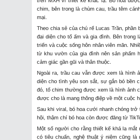
trên MXH vì thiết kế khác lạ. Bó hoa được
chim, bên trong là chùm cau, trầu têm cá
mại.
Theo chia sẻ của chú rể Lucas Trần, phần 
đại diện cho tổ ấm và gia đình. Bên trong 
triển và cuộc sống hôn nhân viên mãn. Nhi
từ khu vườn của gia đình nên sản phẩm 
cảm giác gần gũi và thân thuộc.
Ngoài ra, trầu cau vẫn được xem là hình ả
diện cho tình yêu son sắt, sự gắn bó bền c
đó, tổ chim thường được xem là hình ảnh c
được cho là mang thông điệp về một cuộc 
Sau khi viral, bó hoa cưới nhanh chóng trở
hội, thậm chí bó hoa còn được đăng từ TikT
Một số người cho rằng thiết kế khá lạ mắt
có tiêu chuẩn, nghệ thuật ý niệm cũng là