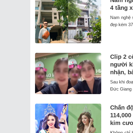
4 tầng 
Nam nghệ s
đẹp kém 37 
Clip 2 
người k
nhận, b
Sau khi đoạ
Đức Giang c
Chấn độ
114,000 
kim cươ
Không chỉ 