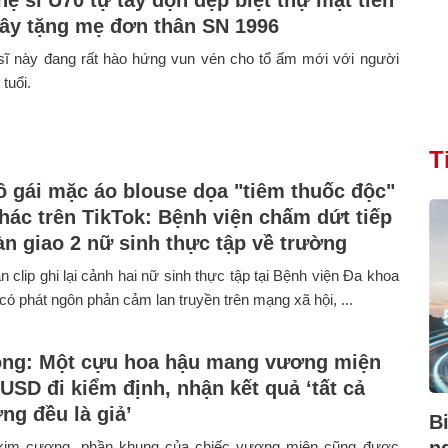
xây tặng mẹ đơn thân SN 1996
ĩ này đang rất hào hứng vun vén cho tổ ấm mới với người
tuổi.
T
cô gái mặc áo blouse dọa "tiêm thuốc độc"
hác trên TikTok: Bệnh viện chấm dứt tiếp
àn giao 2 nữ sinh thực tập về trường
n clip ghi lại cảnh hai nữ sinh thực tập tại Bệnh viện Đa khoa
ó phát ngôn phản cảm lan truyền trên mạng xã hội, ...
ng: Một cựu hoa hậu mang vương miện
USD đi kiểm định, nhận kết quả ‘tất cả
ng đều là giả’
B
kim cương, phần khung của chiếc vương miện cũng được