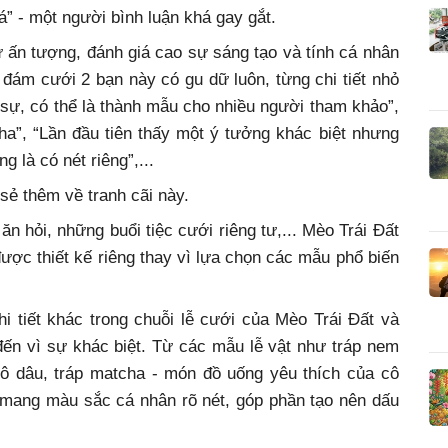
 á” - một người bình luận khá gay gắt.
ự ấn tượng, đánh giá cao sự sáng tạo và tính cá nhân
i, đám cưới 2 bạn này có gu dữ luôn, từng chi tiết nhỏ
sự, có thể là thành mẫu cho nhiều người tham khảo”,
ha”, “Lần đầu tiên thấy một ý tưởng khác biệt nhưng
g là có nét riêng”,...
sẻ thêm về tranh cãi này.
ăn hỏi, những buổi tiệc cưới riêng tư,... Mèo Trái Đất
ược thiết kế riêng thay vì lựa chọn các mẫu phổ biến
i tiết khác trong chuỗi lễ cưới của Mèo Trái Đất và
n vì sự khác biệt. Từ các mẫu lễ vật như tráp nem
ô dâu, tráp matcha - món đồ uống yêu thích của cô
u mang màu sắc cá nhân rõ nét, góp phần tạo nên dấu