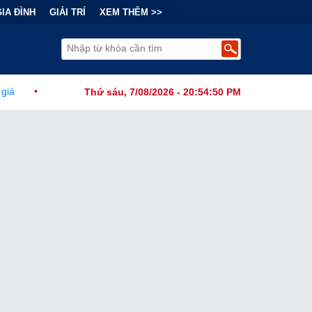
GIA ĐÌNH
GIẢI TRÍ
XEM THÊM >>
nh Đằng Sau "Cơn Sốt" Trà Sữa Nhượng Quyền: Lợi Nhuận Thuộc Về A
Thứ sáu, 7/08/2026 - 20:54:51 PM