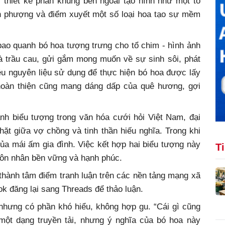
 thiết kế phần khung bên ngoài tạo hình như một tổ
nh phượng và điểm xuyết một số loại hoa tạo sự mềm
bao quanh bó hoa tượng trưng cho tổ chim - hình ảnh
là trầu cau, gửi gắm mong muốn về sự sinh sôi, phát
ều nguyên liệu sử dụng để thực hiện bó hoa được lấy
hoàn thiện cũng mang dáng dấp của quê hương, gợi
nh biểu tượng trong văn hóa cưới hỏi Việt Nam, đại
hặt giữa vợ chồng và tinh thần hiếu nghĩa. Trong khi
ủa mái ấm gia đình. Việc kết hợp hai biểu tượng này
T
hôn nhân bền vững và hạnh phúc.
 thành tâm điểm tranh luận trên các nền tảng mạng xã
ok đăng lại sang Threads để thảo luận.
 nhưng có phần khó hiểu, không hợp gu. “Cái gì cũng
 một dạng truyền tải, nhưng ý nghĩa của bó hoa này