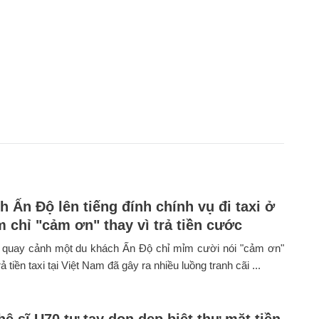
h Ấn Độ lên tiếng đính chính vụ đi taxi ở
m chỉ "cảm ơn" thay vì trả tiền cước
 quay cảnh một du khách Ấn Độ chỉ mỉm cười nói "cảm ơn"
 tiền taxi tại Việt Nam đã gây ra nhiều luồng tranh cãi ...
ệ sĩ U70 tự tay dọn dẹp biệt thự mặt tiền