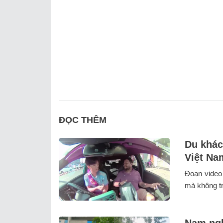
ĐỌC THÊM
Du khác
Việt Na
Đoạn video
mà không trả
Nam ngh