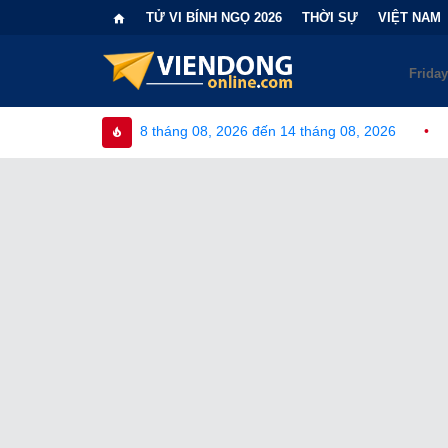
TỬ VI BÍNH NGỌ 2026
THỜI SỰ
VIỆT NAM
háng 08, 2026 đến 14 tháng 08, 2026
•
Bi kịch "6 lần chọn sai