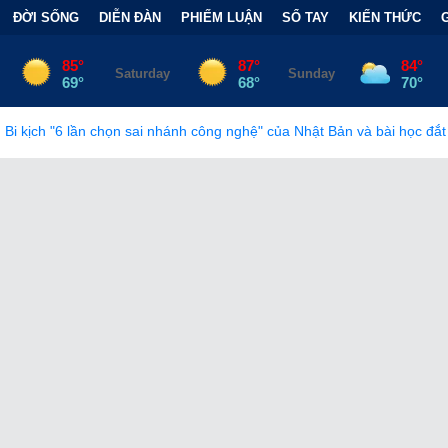
ĐỜI SỐNG
DIỄN ĐÀN
PHIẾM LUẬN
SỔ TAY
KIẾN THỨC
 nhánh công nghệ" của Nhật Bản và bài học đắt giá
•
Bẫy Tài Chí