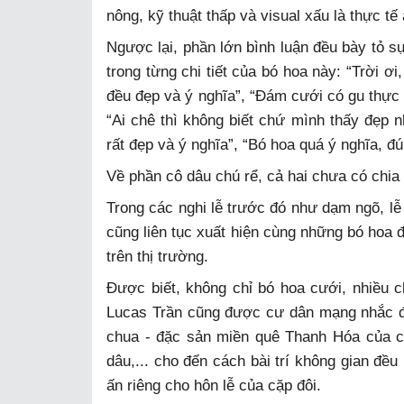
nông, kỹ thuật thấp và visual xấu là thực tế
Ngược lại, phần lớn bình luận đều bày tỏ s
trong từng chi tiết của bó hoa này: “Trời ơ
đều đẹp và ý nghĩa”, “Đám cưới có gu thực 
“Ai chê thì không biết chứ mình thấy đẹp n
rất đẹp và ý nghĩa”, “Bó hoa quá ý nghĩa, đún
Về phần cô dâu chú rể, cả hai chưa có chia 
Trong các nghi lễ trước đó như dạm ngõ, lễ 
cũng liên tục xuất hiện cùng những bó hoa đ
trên thị trường.
Được biết, không chỉ bó hoa cưới, nhiều ch
Lucas Trần cũng được cư dân mạng nhắc đế
chua - đặc sản miền quê Thanh Hóa của c
dâu,... cho đến cách bài trí không gian đề
ấn riêng cho hôn lễ của cặp đôi.