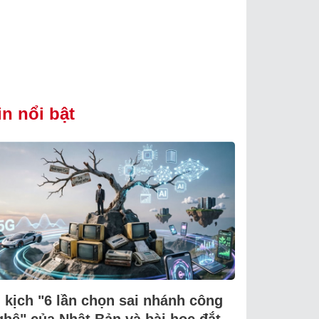
in nổi bật
i kịch "6 lần chọn sai nhánh công