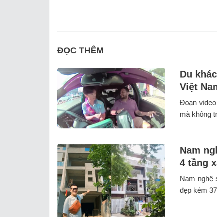
ĐỌC THÊM
Du khác
Việt Na
Đoạn video
mà không trả
Nam ngh
4 tầng 
Nam nghệ s
đẹp kém 37 