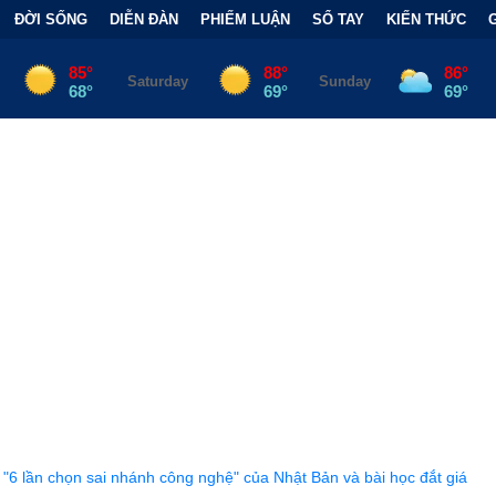
ĐỜI SỐNG
DIỄN ĐÀN
PHIẾM LUẬN
SỔ TAY
KIẾN THỨC
ng nghệ" của Nhật Bản và bài học đắt giá
•
Bẫy Tài Chính Đằng 