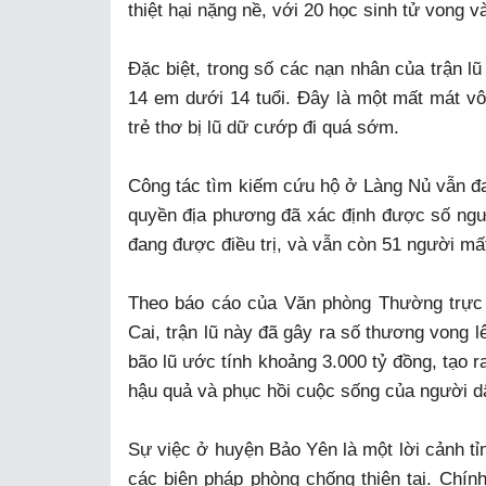
thiệt hại nặng nề, với 20 học sinh tử vong và
Đặc biệt, trong số các nạn nhân của trận lũ
14 em dưới 14 tuổi. Đây là một mất mát v
trẻ thơ bị lũ dữ cướp đi quá sớm.
Công tác tìm kiếm cứu hộ ở Làng Nủ vẫn đa
quyền địa phương đã xác định được số ngườ
đang được điều trị, và vẫn còn 51 người mấ
Theo báo cáo của Văn phòng Thường trực 
Cai, trận lũ này đã gây ra số thương vong lê
bão lũ ước tính khoảng 3.000 tỷ đồng, tạo 
hậu quả và phục hồi cuộc sống của người d
Sự việc ở huyện Bảo Yên là một lời cảnh tỉn
các biện pháp phòng chống thiên tai. Chí