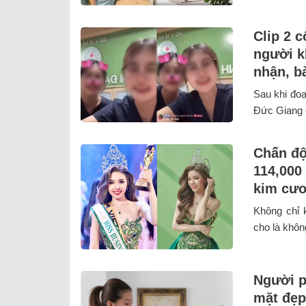
Clip 2 
người k
nhận, b
Sau khi đoạ
Đức Giang c
Chấn độ
114,000 
kim cươ
Không chỉ 
cho là khôn
Người p
mặt đẹp