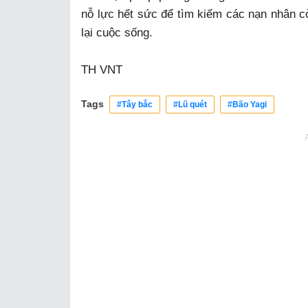
nỗ lực hết sức để tìm kiếm các nạn nhân c
lại cuộc sống.
TH VNT
Tags
#Tây bắc
#Lũ quét
#Bão Yagi