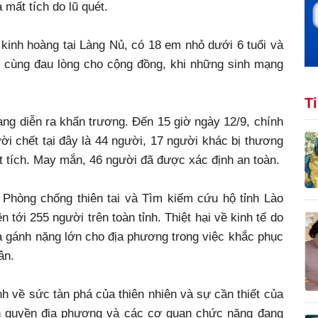
 mất tích do lũ quét.
 kinh hoàng tại Làng Nủ, có 18 em nhỏ dưới 6 tuổi và
ô cùng đau lòng cho cộng đồng, khi những sinh mạng
T
ng diễn ra khẩn trương. Đến 15 giờ ngày 12/9, chính
i chết tại đây là 44 người, 17 người khác bị thương
t tích. May mắn, 46 người đã được xác định an toàn.
Phòng chống thiên tai và Tìm kiếm cứu hộ tỉnh Lào
n tới 255 người trên toàn tỉnh. Thiệt hại về kinh tế do
ra gánh nặng lớn cho địa phương trong việc khắc phục
ân.
h về sức tàn phá của thiên nhiên và sự cần thiết của
nh quyền địa phương và các cơ quan chức năng đang