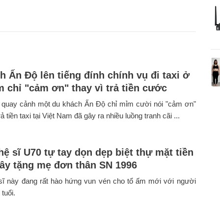
h Ấn Độ lên tiếng đính chính vụ đi taxi ở
m chỉ "cảm ơn" thay vì trả tiền cước
 quay cảnh một du khách Ấn Độ chỉ mỉm cười nói "cảm ơn"
 tiền taxi tại Việt Nam đã gây ra nhiều luồng tranh cãi ...
ệ sĩ U70 tự tay dọn dẹp biệt thự mặt tiền
xây tặng mẹ đơn thân SN 1996
ĩ này đang rất hào hứng vun vén cho tổ ấm mới với người
tuổi.