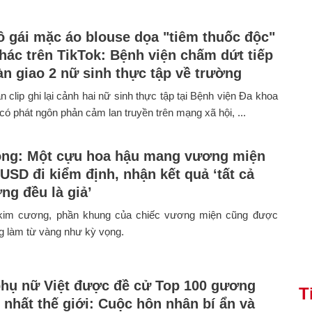
cô gái mặc áo blouse dọa "tiêm thuốc độc"
hác trên TikTok: Bệnh viện chấm dứt tiếp
àn giao 2 nữ sinh thực tập về trường
n clip ghi lại cảnh hai nữ sinh thực tập tại Bệnh viện Đa khoa
ó phát ngôn phản cảm lan truyền trên mạng xã hội, ...
ng: Một cựu hoa hậu mang vương miện
USD đi kiểm định, nhận kết quả ‘tất cả
ng đều là giả’
kim cương, phần khung của chiếc vương miện cũng được
g làm từ vàng như kỳ vọng.
hụ nữ Việt được đề cử Top 100 gương
T
 nhất thế giới: Cuộc hôn nhân bí ẩn và