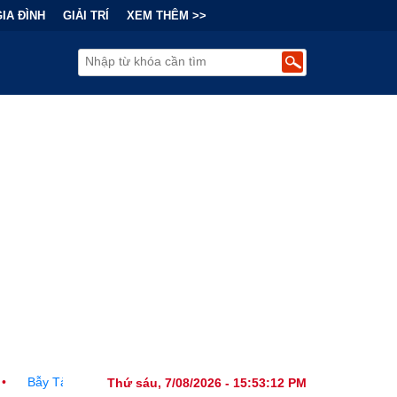
GIA ĐÌNH
GIẢI TRÍ
XEM THÊM >>
Sau "Cơn Sốt" Trà Sữa Nhượng Quyền: Lợi Nhuận Thuộc Về Ai?
•
Thứ sáu, 7/08/2026 - 15:53:14 PM