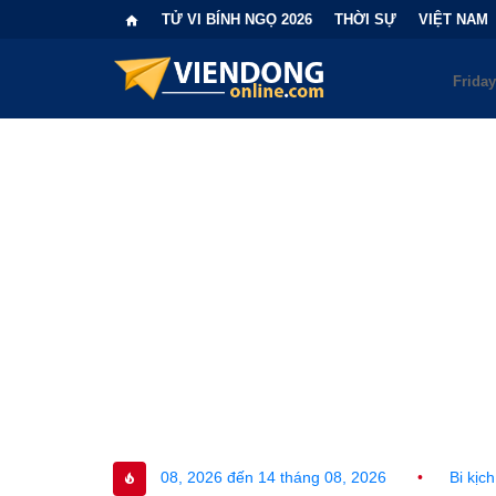
TỬ VI BÍNH NGỌ 2026
THỜI SỰ
VIỆT NAM
 2026 đến 14 tháng 08, 2026
•
Bi kịch "6 lần chọn sai nhánh cô