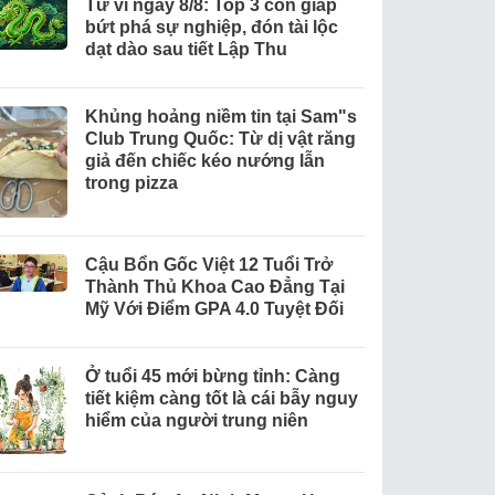
Tử vi ngày 8/8: Top 3 con giáp
bứt phá sự nghiệp, đón tài lộc
dạt dào sau tiết Lập Thu
Khủng hoảng niềm tin tại Sam"s
Club Trung Quốc: Từ dị vật răng
giả đến chiếc kéo nướng lẫn
trong pizza
Cậu Bổn Gốc Việt 12 Tuổi Trở
Thành Thủ Khoa Cao Đẳng Tại
Mỹ Với Điểm GPA 4.0 Tuyệt Đối
Ở tuổi 45 mới bừng tỉnh: Càng
tiết kiệm càng tốt là cái bẫy nguy
hiểm của người trung niên