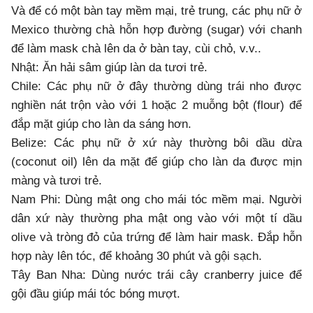
Và để có một bàn tay mềm mại, trẻ trung, các phụ nữ ở
Mexico thường chà hỗn hợp đường (sugar) với chanh
để làm mask chà lên da ở bàn tay, cùi chỏ, v.v..
Nhật: Ăn hải sâm giúp làn da tươi trẻ.
Chile: Các phụ nữ ở đây thường dùng trái nho được
nghiền nát trộn vào với 1 hoặc 2 muỗng bột (flour) để
đắp mặt giúp cho làn da sáng hơn.
Belize: Các phụ nữ ở xứ này thường bôi dầu dừa
(coconut oil) lên da mặt để giúp cho làn da được mịn
màng và tươi trẻ.
Nam Phi: Dùng mật ong cho mái tóc mềm mại. Người
dân xứ này thường pha mật ong vào với một tí dầu
olive và tròng đỏ của trứng để làm hair mask. Đắp hỗn
hợp này lên tóc, để khoảng 30 phút và gội sạch.
Tây Ban Nha: Dùng nước trái cây cranberry juice để
gội đầu giúp mái tóc bóng mượt.