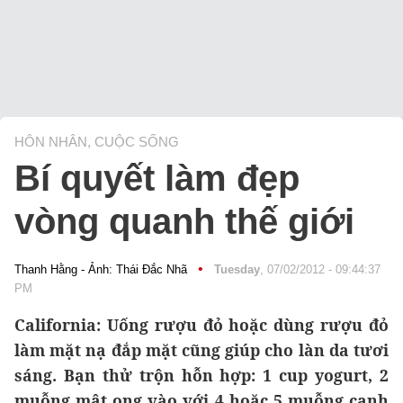
HÔN NHÂN, CUỘC SỐNG
Bí quyết làm đẹp
vòng quanh thế giới
•
Thanh Hằng - Ảnh: Thái Đắc Nhã
Tuesday
, 07/02/2012 - 09:44:37
PM
California: Uống rượu đỏ hoặc dùng rượu đỏ
làm mặt nạ đắp mặt cũng giúp cho làn da tươi
sáng. Bạn thử trộn hỗn hợp: 1 cup yogurt, 2
muỗng mật ong vào với 4 hoặc 5 muỗng canh