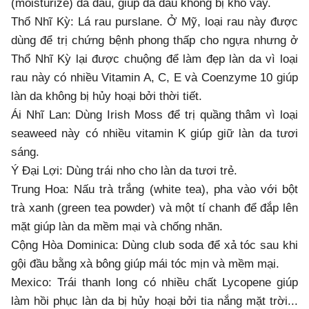
(moisturize) da đầu, giúp da dầu không bị khô vẩy.
Thổ Nhĩ Kỳ: Lá rau purslane. Ở Mỹ, loại rau này được
dùng để trị chứng bệnh phong thấp cho ngựa nhưng ở
Thổ Nhĩ Kỳ lại được chuộng để làm đẹp làn da vì loại
rau này có nhiều Vitamin A, C, E và Coenzyme 10 giúp
làn da không bị hủy hoại bởi thời tiết.
Ái Nhĩ Lan: Dùng Irish Moss để trị quầng thâm vì loại
seaweed này có nhiều vitamin K giúp giữ làn da tươi
sáng.
Ý Đại Lợi: Dùng trái nho cho làn da tươi trẻ.
Trung Hoa: Nấu trà trắng (white tea), pha vào với bột
trà xanh (green tea powder) và một tí chanh để đắp lên
mặt giúp làn da mềm mại và chống nhăn.
Cộng Hòa Dominica: Dùng club soda để xả tóc sau khi
gội đầu bằng xà bông giúp mái tóc mịn và mềm mại.
Mexico: Trái thanh long có nhiều chất Lycopene giúp
làm hồi phục làn da bị hủy hoại bởi tia nắng mặt trời...