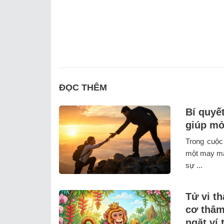
ĐỌC THÊM
Bí quyế
giúp mở
Trong cuộc
một may mắn
sự ...
Tử vi t
cơ thâm
ngặt ví 