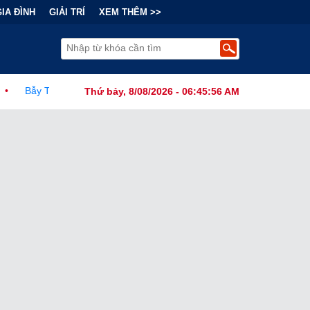
GIA ĐÌNH
GIẢI TRÍ
XEM THÊM >>
nh Đằng Sau "Cơn Sốt" Trà Sữa Nhượng Quyền: Lợi Nhuận Thuộc Về A
Thứ bảy, 8/08/2026 - 06:45:57 AM