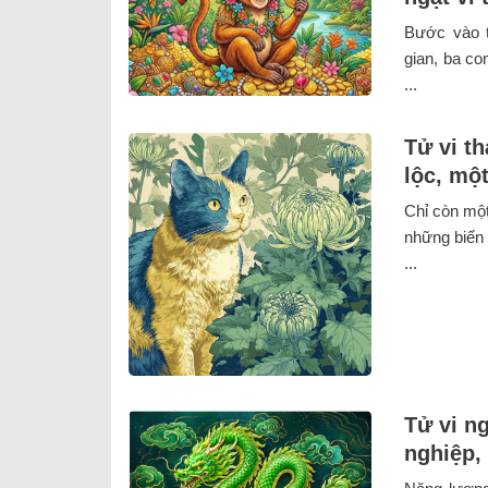
Bước vào t
gian, ba co
...
Tử vi t
lộc, một
Chỉ còn một
những biến 
...
Tử vi n
nghiệp, 