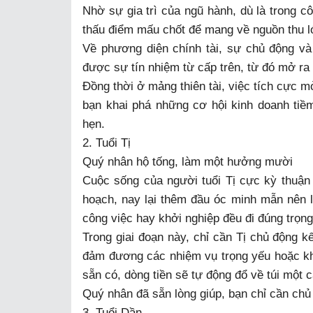
Nhờ sự gia trì của ngũ hành, dù là trong cô
thấu điểm mấu chốt để mang về nguồn thu l
Về phương diện chính tài, sự chủ động và 
được sự tín nhiệm từ cấp trên, từ đó mở ra
Đồng thời ở mảng thiên tài, việc tích cực m
bạn khai phá những cơ hội kinh doanh tiề
hẹn.
2. Tuổi Tị
Quý nhân hộ tống, làm một hưởng mười
Cuộc sống của người tuổi Tị cực kỳ thuận lợ
hoạch, nay lại thêm đầu óc minh mẫn nên là
công việc hay khởi nghiệp đều đi đúng trọng
Trong giai đoạn này, chỉ cần Tị chủ động 
đảm đương các nhiệm vụ trọng yếu hoặc kh
sẵn có, dòng tiền sẽ tự động đổ về túi một 
Quý nhân đã sẵn lòng giúp, bạn chỉ cần chủ 
3. Tuổi Dần