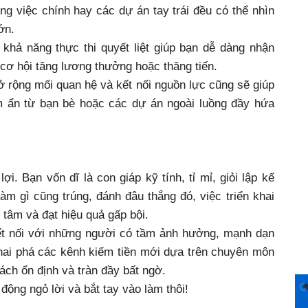
ng việc chính hay các dự án tay trái đều có thể nhìn
ớn.
khả năng thực thi quyết liệt giúp bạn dễ dàng nhận
 cơ hội tăng lương thưởng hoặc thăng tiến.
ở rộng mối quan hệ và kết nối nguồn lực cũng sẽ giúp
m ẩn từ bạn bè hoặc các dự án ngoài luồng đầy hứa
i. Bạn vốn dĩ là con giáp kỹ tính, tỉ mỉ, giỏi lập kế
m gì cũng trúng, đánh đâu thắng đó, việc triển khai
 tâm và đạt hiệu quả gấp bội.
kết nối với những người có tầm ảnh hưởng, mạnh dạn
ai phá các kênh kiếm tiền mới dựa trên chuyên môn
cách ổn định và tràn đầy bất ngờ.
động ngỏ lời và bắt tay vào làm thôi!