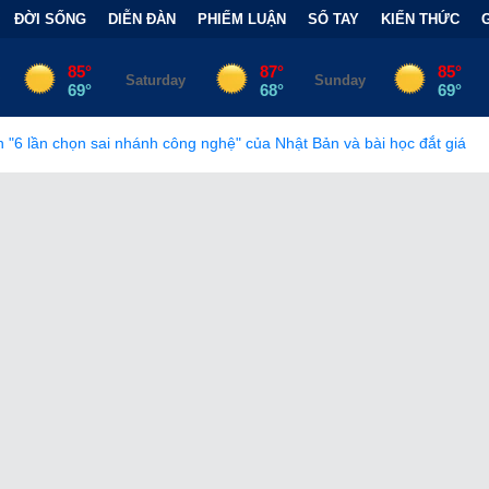
ĐỜI SỐNG
DIỄN ĐÀN
PHIẾM LUẬN
SỔ TAY
KIẾN THỨC
nhánh công nghệ" của Nhật Bản và bài học đắt giá
•
Bẫy Tài Chí