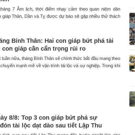
háng 7 Âm lịch, thời điểm nhạy cảm theo quan niệm dân
n giáp Thân, Dần và Tỵ được dự báo sẽ gặp nhiều thử thách
háng Bính Thân: Hai con giáp bứt phá tài
 con giáp cần cẩn trọng rủi ro
 tuần nữa, tháng Bính Thân sẽ chính thức bắt đầu mang theo
chuyển mạnh mẽ về vận trình tài lộc và sự nghiệp. Trong khi
gày 8/8: Top 3 con giáp bứt phá sự
đón tài lộc dạt dào sau tiết Lập Thu