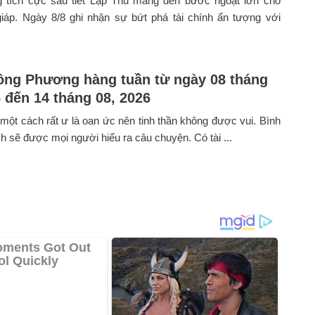
 tích cực sau tiết Lập Thu mang đến bước ngoặt lớn cho
giáp. Ngày 8/8 ghi nhận sự bứt phá tài chính ấn tượng với
ông Phương hàng tuần từ ngày 08 tháng
6 đến 14 tháng 08, 2026
 một cách rất ư là oan ức nên tinh thần không được vui. Bình
ích sẽ được mọi người hiểu ra câu chuyện. Có tài ...