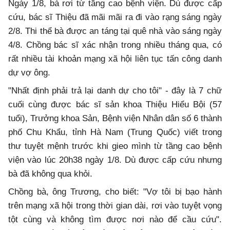
Ngày 1/8, bà rơi từ tầng cao bệnh viện. Dù được cấp
cứu, bác sĩ Thiệu đã mãi mãi ra đi vào rạng sáng ngày
2/8. Thi thể bà được an táng tại quê nhà vào sáng ngày
4/8. Chồng bác sĩ xác nhận trong nhiều tháng qua, có
rất nhiều tài khoản mạng xã hội liên tục tấn công danh
dự vợ ông.
"Nhất định phải trả lại danh dự cho tôi" - đây là 7 chữ
cuối cùng được bác sĩ sản khoa Thiệu Hiểu Bội (57
tuổi), Trưởng khoa Sản, Bệnh viện Nhân dân số 6 thành
phố Chu Khẩu, tỉnh Hà Nam (Trung Quốc) viết trong
thư tuyệt mệnh trước khi gieo mình từ tầng cao bệnh
viện vào lúc 20h38 ngày 1/8. Dù được cấp cứu nhưng
bà đã không qua khỏi.
Chồng bà, ông Trương, cho biết: "Vợ tôi bị bạo hành
trên mạng xã hội trong thời gian dài, rơi vào tuyệt vọng
tột cùng và không tìm được nơi nào để cầu cứu".