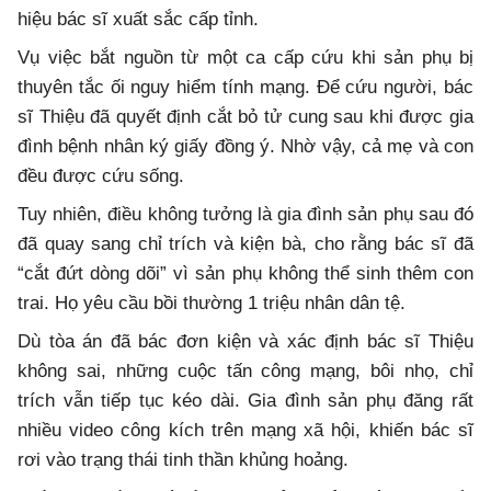
hiệu bác sĩ xuất sắc cấp tỉnh.
Vụ việc bắt nguồn từ một ca cấp cứu khi sản phụ bị
thuyên tắc ối nguy hiểm tính mạng. Để cứu người, bác
sĩ Thiệu đã quyết định cắt bỏ tử cung sau khi được gia
đình bệnh nhân ký giấy đồng ý. Nhờ vậy, cả mẹ và con
đều được cứu sống.
Tuy nhiên, điều không tưởng là gia đình sản phụ sau đó
đã quay sang chỉ trích và kiện bà, cho rằng bác sĩ đã
“cắt đứt dòng dõi” vì sản phụ không thể sinh thêm con
trai. Họ yêu cầu bồi thường 1 triệu nhân dân tệ.
Dù tòa án đã bác đơn kiện và xác định bác sĩ Thiệu
không sai, những cuộc tấn công mạng, bôi nhọ, chỉ
trích vẫn tiếp tục kéo dài. Gia đình sản phụ đăng rất
nhiều video công kích trên mạng xã hội, khiến bác sĩ
rơi vào trạng thái tinh thần khủng hoảng.