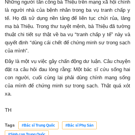
Những người tấn công bà Thiệu trên mạng xã hội chính
là người nhà của bệnh nhân trong ba vụ tranh chấp y
tế. Họ đã sử dụng nền tảng để liên tục chửi rủa, lăng
mạ bà Thiệu. Trong thư tuyệt mệnh, bà Thiệu đã tường
thuật chi tiết sự thật về ba vụ “tranh chấp y tế” này và
quyết định “dùng cái chết để chứng minh sự trong sạch
của mình”.
Đây là một vụ việc gây chấn động dư luận. Câu chuyện
đặt ra câu hỏi đau lòng rằng: Một bác sĩ cứu sống hai
con người, cuối cùng lại phải dùng chính mạng sống
của mình để chứng minh sự trong sạch. Thật quá xót
xa.
TH
Tags
#Bác sĩ Trung Quốc
#Bác sĩ Phụ Sản
#Sinh con Trung Quốc