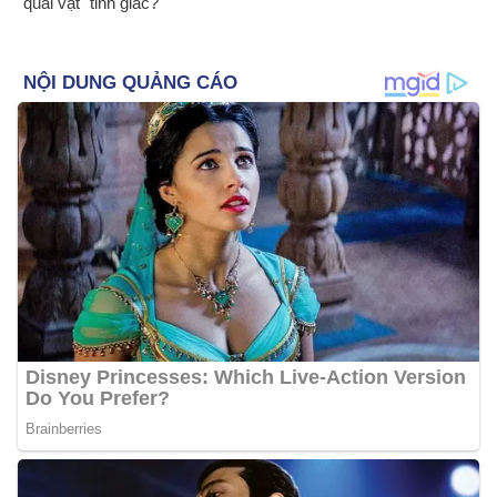
"quái vật" tỉnh giấc?