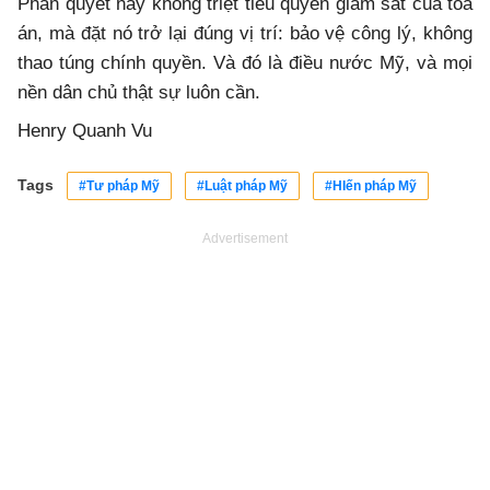
Phán quyết này không triệt tiêu quyền giám sát của tòa
án, mà đặt nó trở lại đúng vị trí: bảo vệ công lý, không
thao túng chính quyền. Và đó là điều nước Mỹ, và mọi
nền dân chủ thật sự luôn cần.
Henry Quanh Vu
Tags
#Tư pháp Mỹ
#Luật pháp Mỹ
#HIến pháp Mỹ
Advertisement