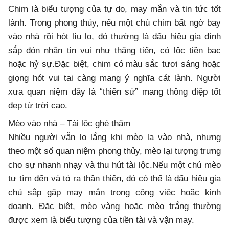
Chim là biểu tượng của tự do, may mắn và tin tức tốt
lành. Trong phong thủy, nếu một chú chim bất ngờ bay
vào nhà rồi hót líu lo, đó thường là dấu hiệu gia đình
sắp đón nhận tin vui như thăng tiến, có lộc tiền bạc
hoặc hỷ sự.Đặc biệt, chim có màu sắc tươi sáng hoặc
giọng hót vui tai càng mang ý nghĩa cát lành. Người
xưa quan niệm đây là “thiên sứ” mang thông điệp tốt
đẹp từ trời cao.
Mèo vào nhà – Tài lộc ghé thăm
Nhiều người vẫn lo lắng khi mèo lạ vào nhà, nhưng
theo một số quan niệm phong thủy, mèo lại tượng trưng
cho sự nhanh nhạy và thu hút tài lộc.Nếu một chú mèo
tự tìm đến và tỏ ra thân thiện, đó có thể là dấu hiệu gia
chủ sắp gặp may mắn trong công việc hoặc kinh
doanh. Đặc biệt, mèo vàng hoặc mèo trắng thường
được xem là biểu tượng của tiền tài và vận may.