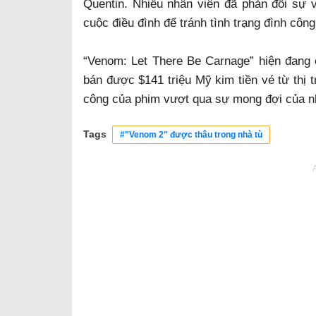
Quentin. Nhiều nhân viên đã phản đối sự 
cuộc điều đình để tránh tình trạng đình công
“Venom: Let There Be Carnage” hiện đang có
bán được $141 triệu Mỹ kim tiền vé từ thị
công của phim vượt qua sự mong đợi của n
Tags
#"Venom 2" được thâu trong nhà tù