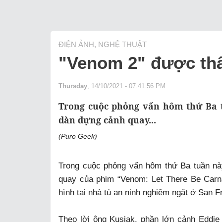
ĐIỆN ẢNH, NGHỆ THUẬT
"Venom 2" được thâ
Thursday
, 14/10/2021 - 07:41:56 PM
Trong cuộc phỏng vấn hôm thứ Ba t
dàn dựng cảnh quay...
(Puro Geek)
Trong cuộc phỏng vấn hôm thứ Ba tuần nà
quay của phim “Venom: Let There Be Carn
hình tại nhà tù an ninh nghiêm ngặt ở San Fr
Theo lời ông Kusiak, phần lớn cảnh Eddi