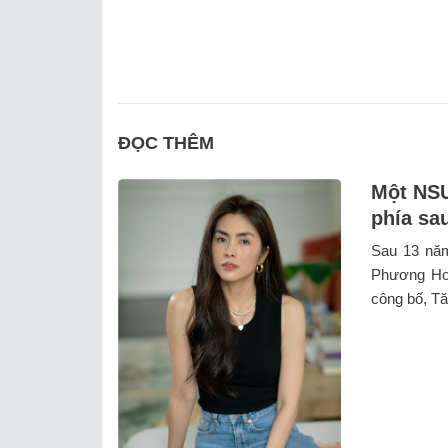
ĐỌC THÊM
Một NSƯ
phía sa
Sau 13 năm
Phương Ho
công bố, Tăn