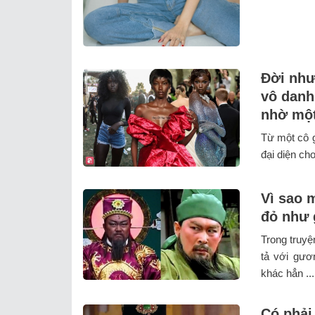
Đời như
vô danh
nhờ một
Từ một cô g
đại diện ch
Vì sao 
đỏ như 
Trong truy
tả với gươ
khác hẳn ...
Có phải