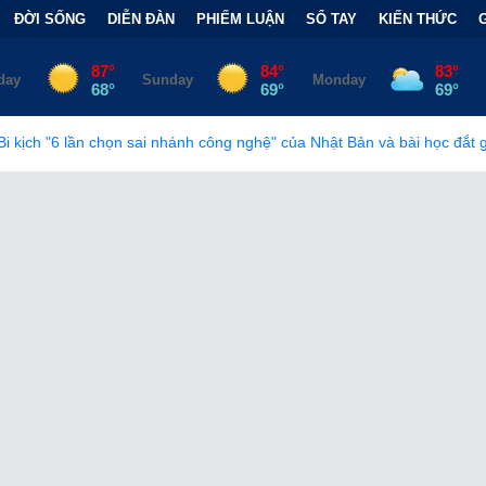
ĐỜI SỐNG
DIỄN ĐÀN
PHIẾM LUẬN
SỔ TAY
KIẾN THỨC
i nhánh công nghệ" của Nhật Bản và bài học đắt giá
•
Bẫy Tài C