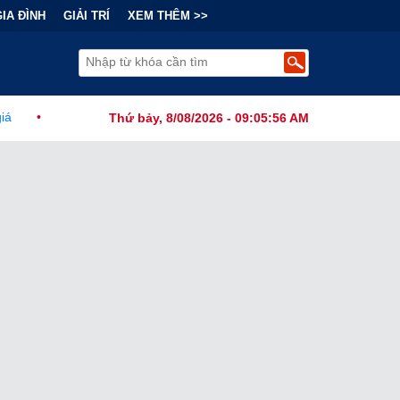
GIA ĐÌNH
GIẢI TRÍ
XEM THÊM >>
hính Đằng Sau "Cơn Sốt" Trà Sữa Nhượng Quyền: Lợi Nhuận Thuộc Về
Thứ bảy, 8/08/2026 - 09:05:57 AM