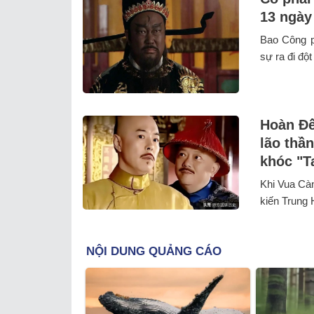
13 ngày
Bao Công p
sự ra đi đột
Hoàn Đế
lão thầ
khóc "Ta
Khi Vua Càn
kiến Trung