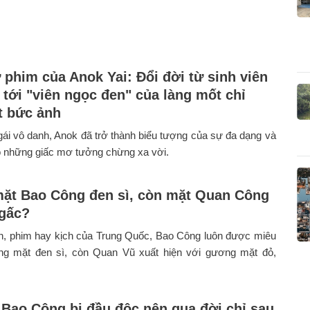
 phim của Anok Yai: Đổi đời từ sinh viên
 tới "viên ngọc đen" của làng mốt chỉ
 bức ảnh
ái vô danh, Anok đã trở thành biểu tượng của sự đa dạng và
o những giấc mơ tưởng chừng xa vời.
mặt Bao Công đen sì, còn mặt Quan Công
gấc?
ện, phim hay kịch của Trung Quốc, Bao Công luôn được miêu
ng mặt đen sì, còn Quan Vũ xuất hiện với gương mặt đỏ,
 Bao Công bị đầu độc nên qua đời chỉ sau