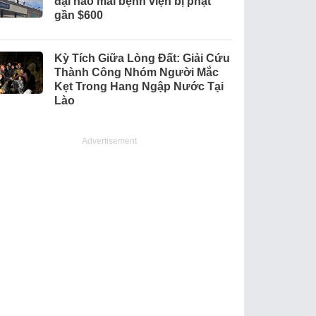
đại náo mái bệnh viện bị phạt
gần $600
Kỳ Tích Giữa Lòng Đất: Giải Cứu
Thành Công Nhóm Người Mắc
Kẹt Trong Hang Ngập Nước Tại
Lào
Advertisement