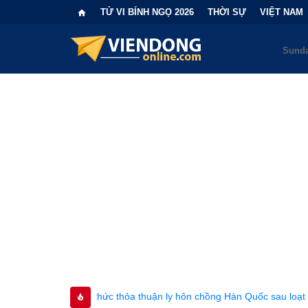
TỬ VI BÍNH NGỌ 2026
THỜI SỰ
VIỆT NAM
 thức thỏa thuận ly hôn chồng Hàn Quốc sau loạt sóng gió gia đình