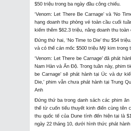
$50 triệu trong ba ngày đầu công chiếu.
‘Venom: Let There Be Carnage’ và ‘No Time
hạng doanh thu phòng vé toàn cầu cuối tu
kiếm thêm $62.3 triệu, nâng doanh thu toàn 
Đứng thứ hai, ‘No Time to Die’ thu $54 triệu
và có thể cán mốc $500 triệu Mỹ kim trong 
‘Venom: Let There be Carnage’ đã phát hành
Nam Hàn và Ấn Độ. Trong tuần này, phim tiế
be Carnage’ sẽ phát hành tại Úc và dự kiế
Die,’ phim vẫn chưa phát hành tại Trung Q
Anh
Đứng thứ ba trong danh sách các phim ăn
thể từ cuốn tiểu thuyết kinh điển cùng tên
thu quốc tế của Dune tính đến hiện tại là $
ngày 22 tháng 10, dưới hình thức phát hàn