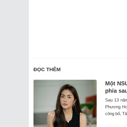
ĐỌC THÊM
Một NSƯ
phía sa
Sau 13 năm
Phương Ho
công bố, Tăn