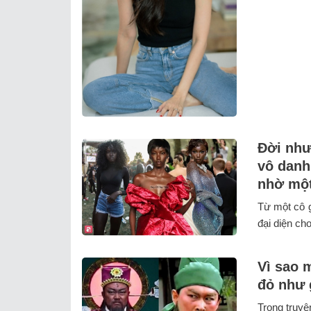
Đời như
vô danh
nhờ một
Từ một cô g
đại diện ch
Vì sao 
đỏ như 
Trong truy