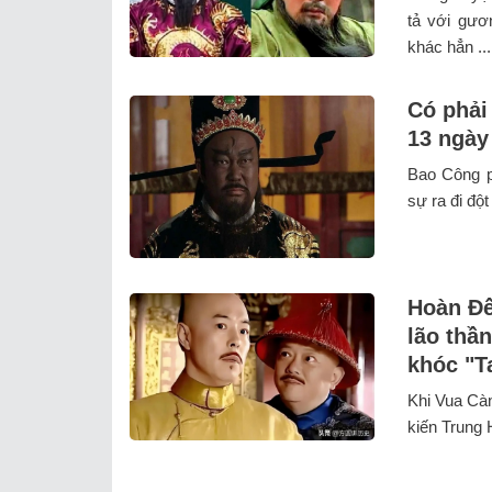
tả với gươ
khác hẳn ...
Có phải
13 ngày
Bao Công p
sự ra đi đột
Hoàn Đế
lão thầ
khóc "Ta
Khi Vua Càn
kiến Trung