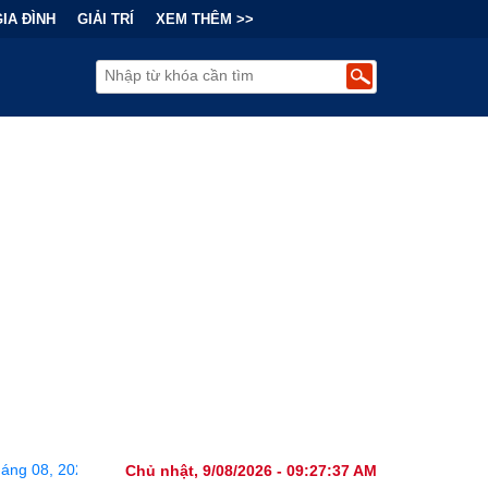
GIA ĐÌNH
GIẢI TRÍ
XEM THÊM >>
4 tháng 08, 2026
•
Bi kịch "6 lần chọn sai nhánh công nghệ" của
Chủ nhật, 9/08/2026 - 09:27:39 AM