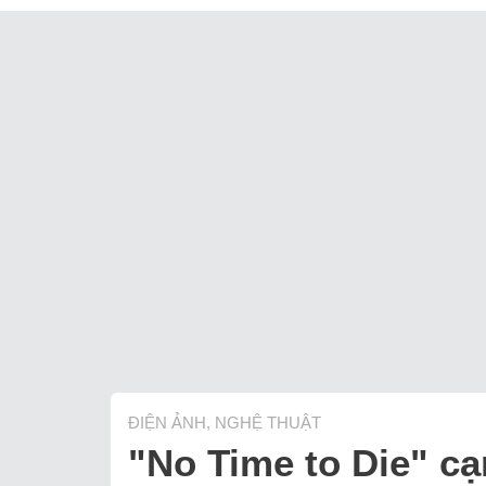
ĐIỆN ẢNH, NGHỆ THUẬT
"No Time to Die" cạ