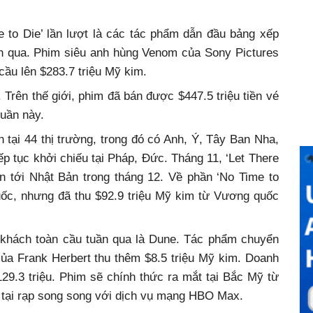
 to Die’ lần lượt là các tác phẩm dẫn đầu bảng xếp
ần qua. Phim siêu anh hùng Venom của Sony Pictures
cầu lên $283.7 triệu Mỹ kim.
. Trên thế giới, phim đã bán được $447.5 triệu tiền vé
tuần này.
 tại 44 thị trường, trong đó có Anh, Ý, Tây Ban Nha,
p tục khởi chiếu tại Pháp, Đức. Tháng 11, ‘Let There
n tới Nhật Bản trong tháng 12. Về phần ‘No Time to
uốc, nhưng đã thu $92.9 triệu Mỹ kim từ Vương quốc
 khách toàn cầu tuần qua là Dune. Tác phẩm chuyển
 của Frank Herbert thu thêm $8.5 triệu Mỹ kim. Doanh
129.3 triệu. Phim sẽ chính thức ra mắt tại Bắc Mỹ từ
h tại rạp song song với dịch vụ mạng HBO Max.