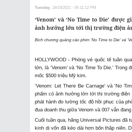
Tuesday
, 19/10/2021 - 05:11:12 PM
‘Venom’ và ‘No Time to Die’ được g
ảnh hưởng lớn tới thị trường điện ả
Bích chương quảng cáo phim 'No Time to Die' và ‘
HOLLYWOOD - Phòng vé quốc tế tuần qua g
lớn, là ‘Venom’ và ‘No Time To Die.’ Trong 
mốc $500 triệu Mỹ kim.
‘Venom: Let There Be Carnage’ và ‘No Tim
phẩm có ảnh hưởng lớn tới thị trường điện
phát hành đo lường tốc độ hồi phục của ph
đua doanh thu giữa Venom và 007 vẫn đang
Cuối tuần qua, hãng Universal Pictures đã t
kinh dị vốn đã kéo dài hơn bốn thập niên. D