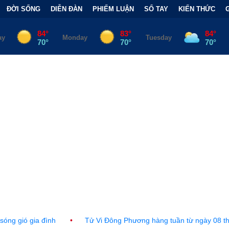
ĐỜI SỐNG
DIỄN ĐÀN
PHIẾM LUẬN
SỔ TAY
KIẾN THỨC
•
Tử Vi Đông Phương hàng tuần từ ngày 08 tháng 08, 2026 đến 1